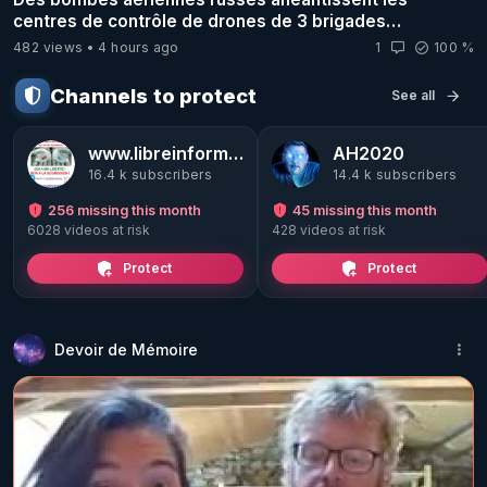
centres de contrôle de drones de 3 brigades
ukrainienne
482 views
4 hours ago
1
100 %
Channels to protect
See all
www.libreinformations.be
AH2020
16.4 k subscribers
14.4 k subscribers
256 missing this month
45 missing this month
6028 videos at risk
428 videos at risk
Protect
Protect
Devoir de Mémoire