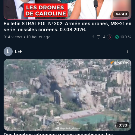
44:48
Bulletin STRATPOL N°302. Armée des drones, MS-21 en
série, missiles coréens. 07.08.2026.
914 views
10 hours ago
2
4
100 %
L
LEF
0:33
Des bombes aériennes russes anéantissent les