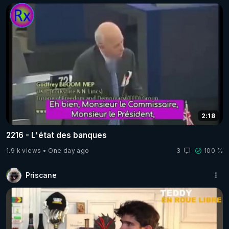
2:18
2216 - L'état des banques
1.9 k views
One day ago
3
100 %
Priscane