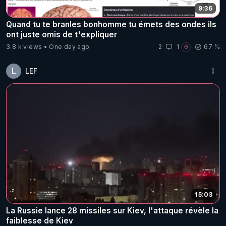
9:36
Quand tu te branles bonhomme tu émets des ondes ils
ont juste omis de t'expliquer
3.8 k views
One day ago
2
1
67 %
L
LEF
15:03
La Russie lance 28 missiles sur Kiev, l'attaque révèle la
faiblesse de Kiev