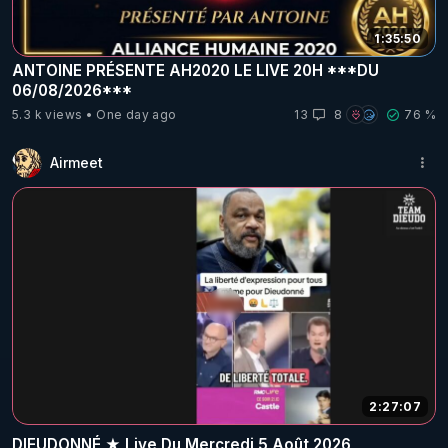
1:35:50
ANTOINE PRÉSENTE AH2020 LE LIVE 20H ***DU
06/08/2026***
5.3 k views
One day ago
13
8
76 %
Airmeet
2:27:07
DIEUDONNÉ ★ Live Du Mercredi 5 Août 2026