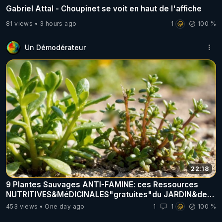
Gabriel Attal - Choupinet se voit en haut de l'affiche
81 views
3 hours ago
1
100 %
Un Démodérateur
22:18
9 Plantes Sauvages ANTI-FAMINE: ces Ressources
NUTRITIVES&MéDICINALES"gratuites"du JARDIN&des
Haies
453 views
One day ago
1
1
100 %