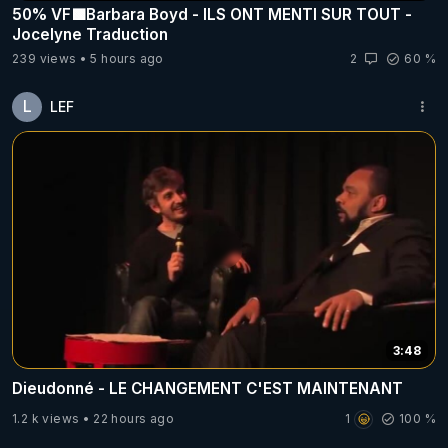
50% VF🟩Barbara Boyd - ILS ONT MENTI SUR TOUT -
Jocelyne Traduction
239 views
5 hours ago
2
60 %
L
LEF
3:48
Dieudonné - LE CHANGEMENT C'EST MAINTENANT
1.2 k views
22 hours ago
1
100 %