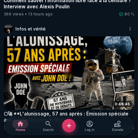
Comment sauver l’information libre face à la censure ?
Interview avec Alexis Poulin
366 views
13 hours ago
80 %
Infos et vérité
3:46:45
🌕🚀 **L'alunissage, 57 ans après : Émission spéciale
avec John Doe !** 👨 🚀✨
1.6 k views
One day ago
1
100 %
Home
Search
Log in
Donate