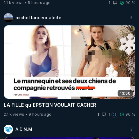
1.1 k views
5 hours ago
1
90 %
michel lanceur alerte
13:50
LA FILLE qu'EPSTEIN VOULAIT CACHER
2.1 k views
9 hours ago
1
1
90 %
A.D.N.M