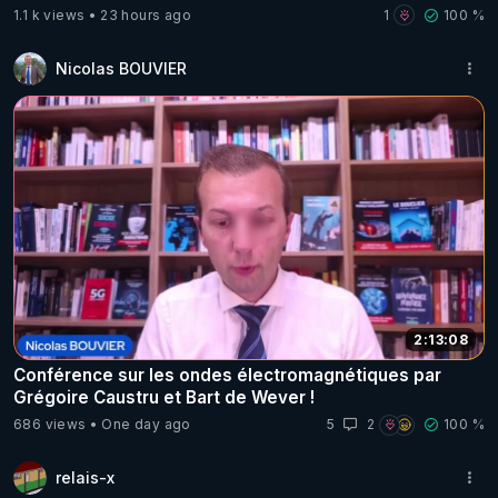
1.1 k views
23 hours ago
1
100 %
Nicolas BOUVIER
2:13:08
Conférence sur les ondes électromagnétiques par
Grégoire Caustru et Bart de Wever !
686 views
One day ago
5
2
100 %
relais-x