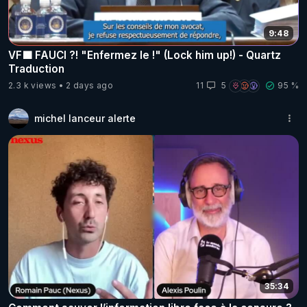
9:48
VF🟩 FAUCI ?! "Enfermez le !" (Lock him up!) - Quartz
Traduction
2.3 k views
2 days ago
11
5
95 %
michel lanceur alerte
35:34