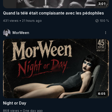
3:01
Quand la télé était complaisante avec les pédophiles
431 views
21 hours ago
100 %
MorWeen
6:05
Night or Day
868 views
One day ago