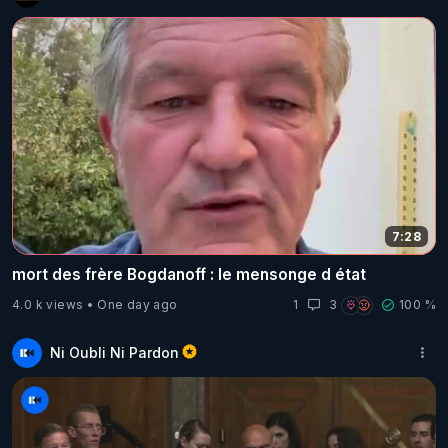
7:28
mort des frère Bogdanoff : le mensonge d état
4.0 k views
One day ago
1
3
100 %
Ni Oubli Ni Pardon