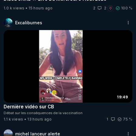
1.0 k views
15 hours ago
2
2
100 %
Excaliburnes
19:49
Dernière vidéo sur CB
Débat sur les conséquences de la vaccination
1.1 k views
13 hours ago
1
75 %
michel lanceur alerte