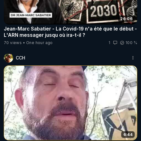
26:06
Jean-Marc Sabatier - La Covid-19 n'a été que le début -
L'ARN messager jusqu où ira-t-il ?
70 views
One hour ago
1
100 %
CCH
6:44