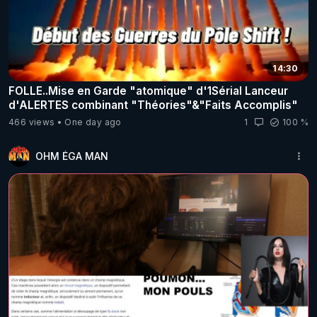
14:30
FOLLE..Mise en Garde "atomique" d'1Sérial Lanceur
d'ALERTES combinant "Théories"&"Faits Accomplis"
466 views
One day ago
1
100 %
OHM ÉGA MAN