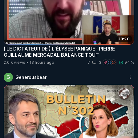
13:20
( LE DICTATEUR DE ) L'ÉLYSÉE PANIQUE : PIERRE
GUILLAUME MERCADAL BALANCE TOUT
2.0 k views
13 hours ago
7
3
94 %
G
Generousbear