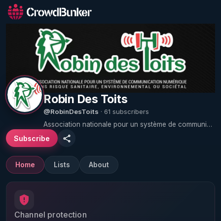
Robin Des Toits
@RobinDesToits
· 61 subscribers
Association nationale pour un système de communication numérique sans risque sanitaire, environnemental ou sociétal. Robin des Toits a pour objet : - d'informer sur l'impact sanitaire, environnemental et sociétal des technologies émettrices d'ondes électromagnétiques artificielles ; - d'obtenir des réglementations locales, nationales et internationales assurant la protection de la santé publique face à ces technologies. - d'agir pour limiter l'exposition des personnes aux ondes et notamment pour que l'application du principe de précaution soit appliquée en la matière. - de représenter en tous lieux et auprès de toutes instances, et notamment en justice, les intérêts matériels et moraux des citoyens dans le cadre de leur exposition aux champs électromagnétiques artificiels et/ou de leur utilisation de matériels émetteurs de champs électromagnétiques artificiels. - de promouvoir les alternatives technologiques aux communications émettrices d'ondes artificielles.
Subscribe
Home
Lists
About
Channel protection