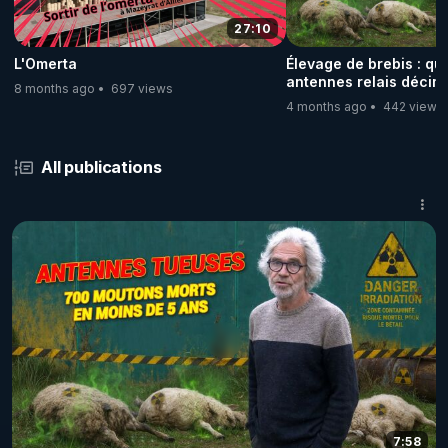
27:10
L'Omerta
Élevage de brebis : qu
antennes relais décim
8 months ago
697 views
troupeau!
4 months ago
442 views
All publications
7:58