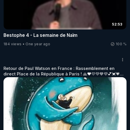
52:53
Bestophe 4 - La semaine de Naïm
184 views
One year ago
100 %
Retour de Paul Watson en France : Rassemblement en
direct Place de la République à Paris ! 🙏❤️💛💚💙💜💕💓💗🙏
https://www.youtube.com/watch?v=NYfPGLNHYRI