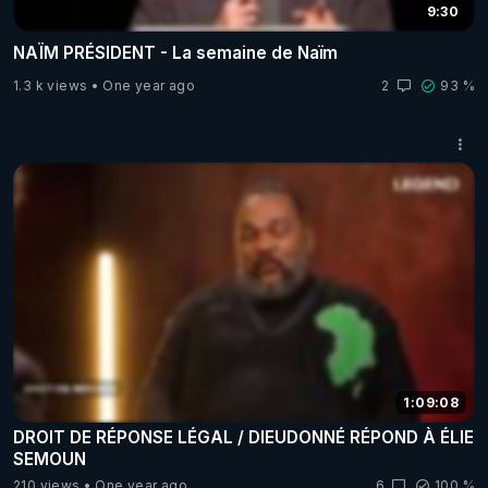
9:30
NAÏM PRÉSIDENT - La semaine de Naïm
1.3 k views
One year ago
2
93 %
1:09:08
DROIT DE RÉPONSE LÉGAL / DIEUDONNÉ RÉPOND À ÉLIE
SEMOUN
210 views
One year ago
6
100 %