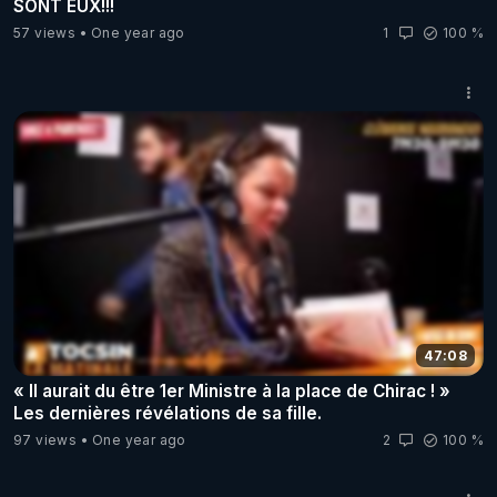
SONT EUX!!!
57 views
One year ago
1
100 %
47:08
« Il aurait du être 1er Ministre à la place de Chirac ! »
Les dernières révélations de sa fille.
97 views
One year ago
2
100 %