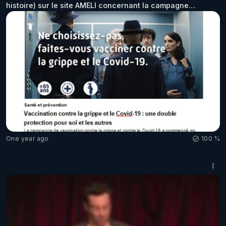
histoire) sur le site AMELI concernant la campagne
d'injection 2024-2025. Malgré toutes les divulgations sur
les dangers (effets indésirables graves & mortels) de cette
injection et bien, l'état continue de proposer cela aux
bébés & femmes enceintes !!!! 😤🤢🤮🖕
https://www.ameli.fr/assure/sante/themes/covid-
19/vaccination-contre-le-covid-19/vaccination-covid19
One year ago
100 %