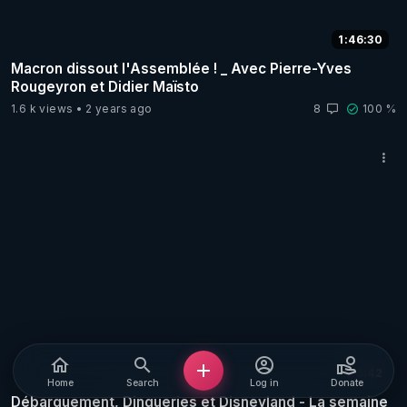
1:46:30
Macron dissout l'Assemblée ! _ Avec Pierre-Yves
Rougeyron et Didier Maïsto
1.6 k views
2 years ago
8
100 %
5:42
Home
Search
Log in
Donate
Débarquement, Dingueries et Disneyland - La semaine