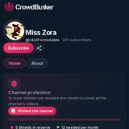
Miss Zora
@cEstFormidable
· 331 subscribers
Subscribe
Home
About
Channel protection
12 more Shields are needed this month to cover all the
channel’s videos.
Protect this channel
0 Shields in reserve
12 needed per month