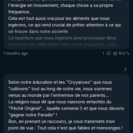
bombarde la télévision......
l'énergie en mouvement, chaque chose a sa propre 
fréquence.  

Cela est tout aussi vrai pour les aliments que nous 
ingérons, ce qui rend crucial de prêter attention à ce qui 
se trouve dans notre assiette.  

La nourriture que nous ingérons peut provoquer deux 
réactions très différentes dans notre organisme : soit, 
elle élève nos vibrations, soit, elle les abaisse…  

1 months ago
1
100 %
Vous comprendrez donc l'importance de choisir une 
alimentation qui soutient notre bien-être… 

Les aliments bénéfiques pour notre santé [et pour 
Selon notre éducation et les "Croyances" que nous 
assurer l'élévation de nos ...
"cultivons" tout au long de notre vie, nous sommes 
venus au monde par l'entremise de nos parents…

La religion nous dit que nous naissons entachés du 
"Péché Originel"… (quelle connerie !) et que nous devons 
"gagner notre Paradis" ! 

Bon, en prenant un raccourci, je vous transmets mon 
point de vue : Tout cela n'est que fables et mensonges ! 