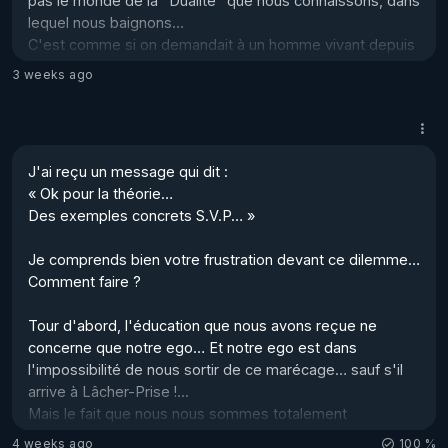
pas le monde de la "Dualité" que nous connaissons, dans 
lequel nous baignons…  

C'est comme si on demandait à un homme vivant depuis 
des décennies dans la forêts, sans contacts avec 
3 weeks ago
personne, passant son temps à construire des cabanes 
en rondins, de créer une cathédrale… 

Peut-être vous demanderait-il : "C'est quoi une 
cathédrale ?"  

J'ai reçu un message qui dit : 

Eh bien pour nous, c'est pareil : "C’est quoi le Paradis ?" 

« Ok pour la théorie… 

En réalité, nous n'en avons aucune idée… !  

Des exemples concrets S.V.P… » 

Nous avons, au milieu de notre cerveau, une glande qui 
Je comprends bien votre frustration devant ce dilemme…

nous permettrait d'avoir une ...
Comment faire ? 

Tour d'abord, l'éducation que nous avons reçue ne 
concerne que notre ego… Et notre ego est dans 
l'impossibilité de nous sortir de ce marécage… sauf s'il 
arrive à Lâcher-Prise !...

Mais le fait que nous nous sommes totalement 
"identifiés" à notre ego, nous donne l'impression de 
4 weeks ago
100 %