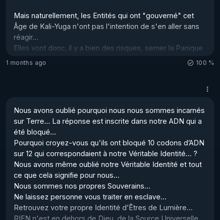
Mais naturellement, les Entités qui ont "gouverné" cet 
Âge de Kali-Yuga n'ont pas l'intention de s'en aller sans 
réagir… 

Elles vont donc, il y a bien des risques, semer la Panique 
dans le peuple de la Terre… 

1 months ago
100 %
Je reprends un passage du livre « Flamme Jumelle – livre 
4 » de Virginie Tanguay, ci-dessous… :

Nous avons oublié pourquoi nous nous sommes incarnés 
«… J'ai longtemps attendu une aide extérieure, un 
sur Terre… La réponse est inscrite dans notre ADN qui a 
Sauveur qui me serait envoyé pour me sortir du pétrin. 

été bloqué…

Mais j'ai réalisé que nous sommes "notre propre 
Pourquoi croyez-vous qu'ils ont bloqué 10 codons d’ADN 
sauveur"… 

sur 12 qui correspondaient à notre Véritable Identité… ?

[C'est en effet le cas ! Lorsque Jésus nous a dit : "Le 
Nous avons même oublié notre Véritable Identité et tout 
Royaume des C...
ce que cela signifie pour nous…

Nous sommes nos propres Souverains… 

Ne laissez personne vous traiter en esclave…

Retrouvez votre propre Identité d’Êtres de Lumière…

RIEN n'est en dehors de Dieu, de la Source Universelle, 