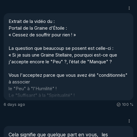
On ne nous à jamais parlé du Pouvoir latent qui se cache 
en nous, dans notre ADN... 

Au contraire, on nous a dit que nous devions gagner 
Extrait de la vidéo du : 

notre Paradis, et cela a été criminel de la part des 
Portail de la Graine d’Étoile :  

religions de nous pourrir la vie avec ces fausses indic...
« Cessez de souffrir pour rien ! » 

La question que beaucoup se posent est celle-ci : 

« Si je suis une Graine Stellaire, pourquoi est-ce que 
j'accepte encore le "Peu" ?, l’état de "Manque" ? 

Vous l'acceptez parce que vous avez été "conditionnés" 
à associer 

le "Peu" à "l'Humilité" !  

Le "Suffisant" à la "Spiritualité" !  

La "Rareté" à la "Vertu" !  

6 days ago
100 %
La "Soumission" à la "Paix intérieure" !  

Vous avez été programmés par des systèmes religieux, 
culturels et familiaux durant des générations pour croire 
Cela signifie que quelque part en vous,  les 
que "vouloir plus" est de la cupidité ; qu'exiger 