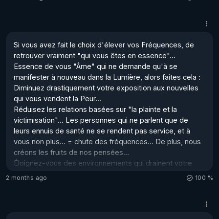
[Si l'Empereur romain Constantin l’avait compris, il est 
certain que l’Apocalypse de Jean aurait rejoins beaucoup 
d'autres textes et Évangiles de Jean, qu'il a rejetés… 
Nicé en 325 !]

Si vous avez fait le choix d'élever vos Fréquences, de 
retrouver vraiment "qui vous êtes en essence"... 
La mine songeuse, Charles lève la main.

Essence de vous "Âme" qui ne demande qu'à se 
-. Est-ce que ce livre est une sorte de prophétie ?

manifester à nouveau dans la Lumière, alors faites cela :

-. Cela va bien au-delà, r...
Diminuez drastiquement votre exposition aux nouvelles 
qui vous vendent la Peur...

Réduisez les relations basées sur "la plainte et la 
victimisation"... Les personnes qui ne parlent que de 
leurs ennuis de santé ne se rendent pas service, et à 
vous non plus... = chute des fréquences... De plus, nous 
créons les fruits de nos pensées…

Éloignez-vous des environnements qui drainent votre 
énergie sans que vous ne puissiez identifier le motif. 

2 months ago
100 %
Remplacez la musique, la lecture, les conversations, les 
artefacts qui peuvent modifier votre Fréquence en la 
faisant chuter...
