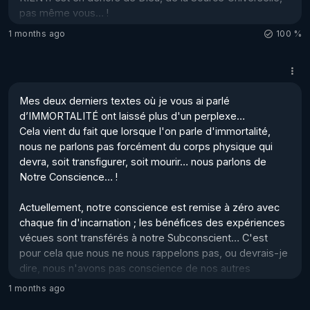
pas même vous… ! 

1 months ago
100 %
Daniel Pittet 🌹🌹🌹
Mes deux derniers textes où je vous ai parlé 
d’IMMORTALITÉ ont laissé plus d'un perplexe… 

Cela vient du fait que lorsque l'on parle d'immortalité, 
nous ne parlons pas forcément du corps physique qui 
devra, soit transfigurer, soit mourir… nous parlons de 
Notre Conscience… !  

Actuellement, notre conscience est remise à zéro avec 
chaque fin d'incarnation ; les bénéfices des expériences 
vécues sont transférés à notre Subconscient… C'est 
pour cela que nous ne nous rappelons pas, ou devrais-je 
dire, nous n'avons pas conscience de nos autres 
incarnations… en général… 

1 months ago