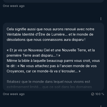
Aujourd'hui, cette Grille Magnétique est en train de 
One week ago
s’effriter ; elle se dilue et laisse donc apparaître des 

failles dans sa trame, laissant passer les Rayons 
Cosmiques qui ont pour rôle d'éveiller les Consciences 
des êtres humains… mais cela engendre un problème : 
Cela signifie aussi que nous aurons renoué avec notre 
les habitudes, vieilles de millénaires, sont secouées et 
Véritable Identité d’Être de Lumière… et le monde de 
ch...
désolations que nous connaissons aura disparu !

« Et je vis un Nouveau Ciel et une Nouvelle Terre, et la 
première Terre avait disparu… ! »

Même la bible à laquelle beaucoup parmi vous croit, vous 
le dit : « Ne vous attachez pas à l'ancien monde de vos 
Croyances, car ce monde-là va s'écrouler… »

Réalisez que le monde dans lequel nous vivons est 
extrêmement limité… que ce soit dans les domaines 
tels : la Science, la Médecine, la Politique, l'Économie, la 
One week ago
100 %
Justice et la Police, l’Armée, les Industries, les Finances, 
les Banques, sans oublier les Religions et les 