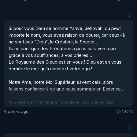
nous suicider si nous acceptons d'entrer dans le "Non-
Faire, le Non-Agir"… en réalité, ce sont des "formules" 
que nous ne comprenons pas… il faut bien vivre ! 

Si pour vous Dieu se nomme Yahvé, Jéhovah, ou peut 
Pourquoi nous trouvons-nous dans cette situation ?

importe le nom, vous avez raison de douter, car ceux-là 
Pour faire l'expérience de la Dualité 3D (Rappelez-vous, 
ne sont pas "Dieu", le Créateur, la Source… 

Adam et Ève mangeant le fruit défendu de la 
Ils ne sont que des Prédateurs qui ne survivent que 
Connaissance du Bien et de Mal… encore une fo...
grâce à vos souffrances, à vos prières…

Le Royaume des Cieux est en vous ! Dieu est en vous, 
derrière le mur qu’a construit votre ego ! 

Notre Âme, notre Moi Supérieur, savent cela, alors 
faisons confiance à ce que nous sommes en Essence… !

Au sujet de la "pratique" à réaliser, ni la prière, ni la 
médiation ne nous sont d'aucune utilité… Seule la Voie du 
4 weeks ago
100 %
Silence de l'ego sera productive au travers du Lâcher-
Prise… ! Bien sûr, il existe une médiation où l'ego fait 
Silence et où l'on oriente notre attention sur notre Être 
intérieur, et c'est bien !
