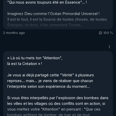
"Qui nous avons toujours été en Essence"… ! 

Imaginez Dieu comme l'Océan Primordial Universel ! 

Il est le tout, il est la Source de toutes choses, de toutes 
Énergies, et donc, il les comprend Toutes…  

Ça s’appelle : l’Unité !  

2 months ago
100 %
Rien n'existe en dehors de cette Source, de cet Océan 
Universel… RIEN ! 

Ce que nous n'avons pas encore compris, c'est que ce 
tout s’exprime selon différentes fréquences… des plus 
« Là où tu mets ton "Attention", 

hautes au plus basses…  

là est ta Création » !

Et nous, nous sommes sur l’Échelle de Jacob, mais sur 
quel échelon ?  

Je vous ai déjà partagé cette "Vérité" à plusieurs 
En haut...
reprises… mais… je viens de réaliser que chacun 
l’interprète selon son expérience du moment…

Si vous êtes interpellés par l'explosion des bombes dans 
les villes et les villages où des conflits sont en action, si 
vous mettez votre "Attention" en pensant : "Que ces 
bombes arrêtent de tomber, de tuer et de tout 