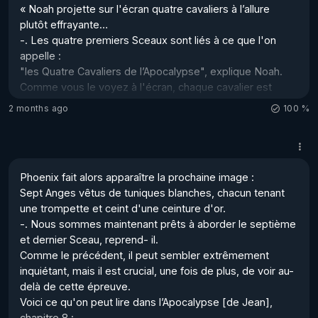
« Noah projette sur l'écran quatre cavaliers à l’allure 
plutôt effrayante…

-. Les quatre premiers Sceaux sont liés à ce que l'on 
appelle : 

"les Quatre Cavaliers de l’Apocalypse", explique Noah. 

Comme vous le voyez à l'écran, chaque cavalier est 
monté sur un cheval de couleur différente, ce qui 
2 months ago
100 %
symbolise un type particulier d'événement. 

Le premier cavalier, sur un cheval blanc, représente la 
conquête. 

Le deuxième, sur un cheval roux, incarne la guerre. 

Phoenix fait alors apparaître la prochaine image : 

Le troisième, sur un cheval noir, est le symbole de la 
Sept Anges vêtus de tuniques blanches, chacun tenant 
famine. 

une trompette et ceint d'une ceinture d'or. 

Enfin, le quatrième, monté sur un cheval verdâtre, incarne 
-. Nous sommes maintenant prêts à aborder le septième 
la peste et les épidémies. 

et dernier Sceau, reprend- il.

Comme le précédent, il peut sembler extrêmement 
Albert...
inquiétant, mais il est crucial, une fois de plus, de voir au-
delà de cette épreuve. 

Voici ce qu'on peut lire dans l’Apocalypse [de Jean], 
chapitre 8 :
