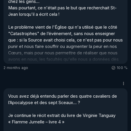
chez les gens…

nous connaître et à faire les bons c...
Mais pourtant, ce n'était pas le but que recherchait St-
Jean lorsqu'il a écrit cela ! 

Le problème vient de l'Église qui n'a utilisé que le côté 
"Catastrophes" de l’événement, sans nous enseigner 
que : si la Source avait choisi cela, ce n'est pas pour nous 
punir et nous faire souffrir ou augmenter la peur en nos 
Cœurs, mais pour nous permettre de réaliser que nous 
avons en nous, les facultés qu'elle nous a données dès 
le départ, de transcender cela ! 

2 months ago
100 %
Pour l’Église, il est plus facile de maîtriser les gens 
lorsqu'ils ont peur, en leur promettant de les sauver…

L’Apocalypse est le facteur qui va permettre à la Force 
Vous avez déjà entendu parler des quatre cavaliers de 
Éthérique de la Terre, et donc de notre propre F...
l’Apocalypse et des sept Sceaux… ?

Je continue le récit extrait du livre de Virginie Tanguay 
« Flamme Jumelle – livre 4 »
