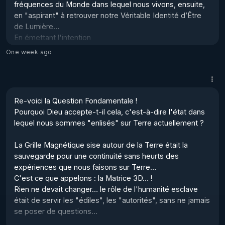
fréquences du Monde dans lequel nous vivons, ensuite, 
en "aspirant" à retrouver notre Véritable Identité d’Être 
de Lumière… 

En émettant l'intention 

de retourner vers la Source…

One week ago
Là où tu mets ton attention, là est ta "Réalisation" !

Les Rayonnements Cosmiques qui se déversent sur 
nous actuellement, éveillent petit-à-petit nos codons 
Re-voici la Question Fondamentale !

d'ADN qui étaient encore endormis…

Pourquoi Dieu accepte-t-il cela, c'est-à-dire l'état dans 
Chaque nouveau codon éveillé augmente 

lequel nous sommes "enlisés" sur Terre actuellement ?

automatiquement notre niveau de fréquences…

La Grille Magnétique sise autour de la Terre était la 
Ce n'est pas vous en tant qu'ego qui devez faire 

sauvegarde pour une continuité sans heurts des 
le travail, à p...
expériences que nous faisons sur Terre…

C'est ce que appelons : la Matrice 3D… !

Rien ne devait changer… le rôle de l'humanité esclave 
était de servir les "édiles", les "autorités", sans ne jamais 
se poser de questions…
