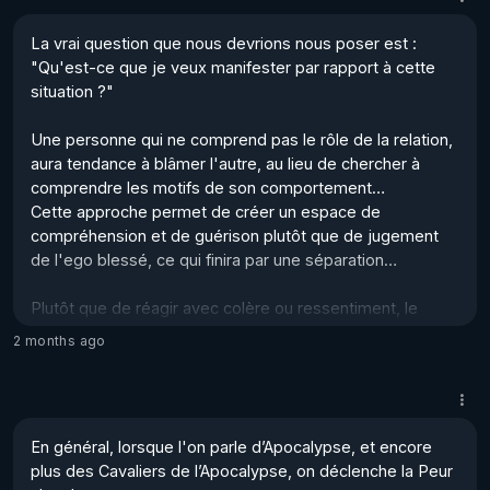
Cette "Croyance" profondément ancrée nous fait penser 
que sans efforts, nous ne sommes pas dignes de 
La vrai question que nous devrions nous poser est : 
recevoir l'amour et le respect…

"Qu'est-ce que je veux manifester par rapport à cette 
situation ?"

Kimo, lui, pense que : 

"Nous n'avons rien ...
Une personne qui ne comprend pas le rôle de la relation, 
aura tendance à blâmer l'autre, au lieu de chercher à 
comprendre les motifs de son comportement…

Cette approche permet de créer un espace de 
compréhension et de guérison plutôt que de jugement 
de l'ego blessé, ce qui finira par une séparation… 

Plutôt que de réagir avec colère ou ressentiment, le 
choix de se tourner vers l'amour et la compassion 
2 months ago
permettra de trouver une solution satisfaisante pour les 
deux parties. 

Nous avons oublié que de rencontrer un ou une 
En général, lorsque l'on parle d’Apocalypse, et encore 
partenaire dans sa vie a pour raison d'avoir un effet miroir 
plus des Cavaliers de l’Apocalypse, on déclenche la Peur 
devant nous, ce qui nous permettra d'apprendre à mieux 