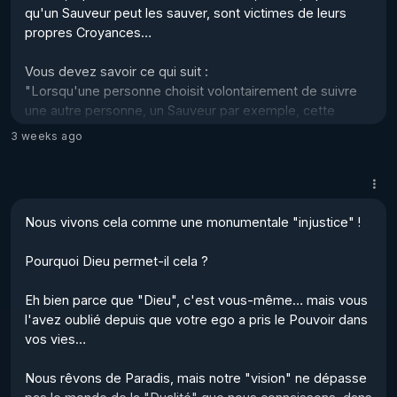
qu'un Sauveur peut les sauver, sont victimes de leurs 
propres Croyances… 

Vous devez savoir ce qui suit : 

"Lorsqu'une personne choisit volontairement de suivre 
une autre personne, un Sauveur par exemple, cette 
personne cède son Pouvoir personnel à ce Sauveur et 
3 weeks ago
ouvre la porte à une exploitation "infinie" de son énergie, 
à ses dépends… 

C'est pourquoi il ne doit jamais y avoir d'autre Sauveur 
que Soi-même… ! 

Nous vivons cela comme une monumentale "injustice" !  

Nous ne nous sommes pas incarnés pour être sauvés, 
Pourquoi Dieu permet-il cela ?  

mais pour affirmer notre divinité sur Terre… Cela arrivera 
lorsque les Fréquences de la Planète et de l’Humanité 
Eh bien parce que "Dieu", c'est vous-même… mais vous 
se...
l'avez oublié depuis que votre ego a pris le Pouvoir dans 
vos vies… 

Nous rêvons de Paradis, mais notre "vision" ne dépasse 