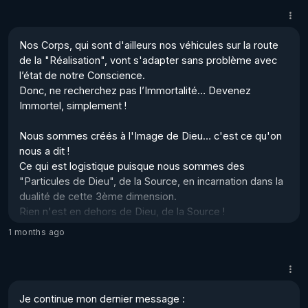
L’immortalité de la Conscience en nous, va même être un 
facteur primordial pour le changement du corps 
physique, et aussi des corps, éthérique, astral et mental, 
Nos Corps, qui sont d'ailleurs nos véhicules sur la route 
qui déterminent notre conscience journalière ; la 
de la "Réalisation", vont s'adapter sans problème avec 
conscience qui...
l’état de notre Conscience. 

Donc, ne recherchez pas l’Immortalité… Devenez 
Immortel, simplement !  

Nous sommes créés à l'Image de Dieu… c'est ce qu'on 
nous a dit ! 

Ce qui est logistique puisque nous sommes des 
"Particules de Dieu", de la Source, en incarnation dans la 
dualité de cette 3ème dimension.  

Rien n'est en dehors de Dieu, de la Source !  

1 months ago
Si notre ego, qui est notre "véhicule" pour parcourir cette 
Matrice 3D, est tellement paumé, perdu, par rapport à 
notre Véritable Identité et par rapport au Programme qui 
définit nos "expériences" dans ce monde... en Essence, 
Je continue mon dernier message : 

nous sommes une Trilogie : un Esprit divin, une Âme 