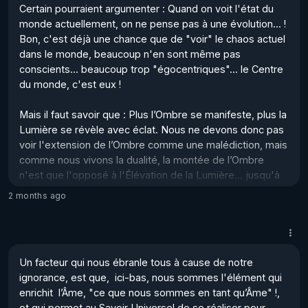
Certain pourraient argumenter : Quand on voit l'état du 
Vous ne pouvez pas asce...
monde actuellement, on ne pense pas à une évolution... !

Bon, c'est déjà une chance que de "voir" le chaos actuel 
dans le monde, beaucoup n'en sont même pas 
conscients... beaucoup trop "égocentriques"... le Centre 
du monde, c'est eux ! 

Mais il faut savoir que : Plus l’Ombre se manifeste, plus la 
Lumière se révèle avec éclat. Nous ne devons donc pas 
voir l'extension de l’Ombre comme une malédiction, mais 
comme nous vivons la dualité, la montée de l’Ombre 
n'est que l'opposé à l'Élévation de la Lumière... jusqu'à 
ce que nous arrivions au plan de l'Unité retrouvée ! 

2 months ago
Et ce plan où ne s'exprime plus que l'Unité, est le plan où 
la Lumière aura effacé la totalité de l'Ombre, des 
Ténèbres... 

Un facteur qui nous ébranle tous à cause de notre 
Cette montée parallèle de la Lumière et de l'Om...
ignorance, est que,  ici-bas, nous sommes l'élément qui 
enrichit  l’Âme, "ce que nous sommes en tant qu’Âme" !, 
et qui permet au Savoir Universel de se réaliser pour 