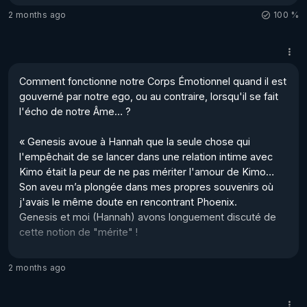
La religion est responsable de cet état !

2 months ago
100 %
Mais nous sommes arrivés à la fin de ce Jour de 
Manifestation, qui s'exprime donc, actuellement, grâce 
aux Forces de l’Ombre…

Comment fonctionne notre Corps Émotionnel quand il est 
Cela signifie que ces Forces des Ténèbres sont en train 
gouverné par notre ego, ou au contraire, lorsqu'il se fait 
de perdre pieds, d’où le Chaos manifester actuellement 
l'écho de notre Âme… ?

sur Terre… 

En générant la Peur ...
« Genesis avoue à Hannah que la seule chose qui 
l'empêchait de se lancer dans une relation intime avec 
Kimo était la peur de ne pas mériter l'amour de Kimo…

Son aveu m’a plongée dans mes propres souvenirs où 
j'avais le même doute en rencontrant Phoenix. 

Genesis et moi (Hannah) avons longuement discuté de 
cette notion de "mérite" !

Nous avons conclu que, dès notre plus tendre enfance, 
2 months ago
nous avons été "conditionnés" à croire que seuls les 
efforts méritaient d'être récompensés. 
