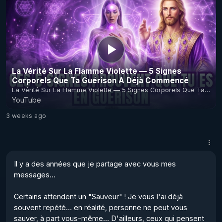
Guérison, la Flamme Violette de la Transmutation... Si l'ego
ne les comprend pas, en tant qu'Âme divine, nous les
connaissons déjà... 🌹🌹🌹
La Vérité Sur La Flamme Violette — 5 Signes
Corporels Que Ta Guérison A Déjà Commencé
La Vérité Sur La Flamme Violette — 5 Signes Corporels Que Ta
Guéris...
YouTube
3 weeks ago
Il y a des années que je partage avec vous mes 
messages… 

Certains attendent un "Sauveur" ! Je vous l'ai déjà 
souvent repété… en réalité, personne ne peut vous 
sauver, à part vous-même… D'ailleurs, ceux qui pensent 