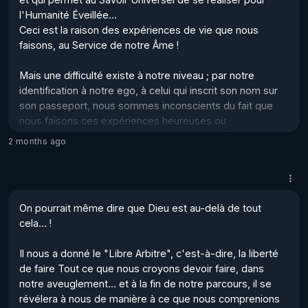
l'Humanité Éveillée… 

Ceci est la raison des expériences de vie que nous 
faisons, au Service de notre Âme !  

Mais une difficulté existe à notre niveau ; par notre 
identification à notre ego, à celui qui inscrit son nom sur 
son passeport, nous sommes inconscients du fait que 
nous faisons ces expériences heureuses ou 
malheureuses pour "Nous", nous en tant qu’Âme !  

2 months ago
Alors, au lieu de "prendre" les fruits de ces expériences 
comme des enseignements, nous réagissons 
égocentriquement, et même parfois, de manière 
On pourrait même dire que Dieu est au-delà de tout 
violente, lorsque ces expériences sont difficiles, sans 
cela… ! 

réaliser qu...
Il nous a donné le "Libre Arbitre", c'est-à-dire, la liberté 
de faire Tout ce que nous croyons devoir faire, dans 
notre aveuglement… et à la fin de notre parcours, il se 
révélera à nous de manière à ce que nous comprenions 