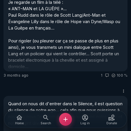
Je regarde un film à la télé : 

Cette vague déferlera sur la Terre comme un tsunami, 
« ANT–MAN et LA GUÊPE »…

emportant ceu...
Paul Rudd dans le rôle de Scott Lang/Ant-Man et 

Évangeline Lilly dans le rôle de Hope van Dyne/Wasp ou 
La Guêpe en français… 

Pour rigoler (ou pleurer car ça se passe de plus en plus 
ainsi), je vous transmets un mini dialogue entre Scott 
Lang et un policier qui vient le contrôler… Scott porte un 
bracelet électronique à la cheville et est assigné à 
domicile…

3 months ago
1
100 %
Cassie qui a moins de dix ans et qui est la fille de Scott, 
demande au policier :

Quand on nous dit d'entrer dans le Silence, il est question 
-. Pourquoi vous ne laissez pas un peu mon papa 
du silence de notre ego… cela afin que nous puissions à 
tranquille ?

nouveau nous "intérioriser" et renouer avec notre Âme et 
notre Esprit divin…

Home
Search
Log in
Donate
-. (Le policier)… Ton papa a enfreint la loi en Allemagne 
en dessinant sur les murs d'un bâtiment officiel… ce qui 