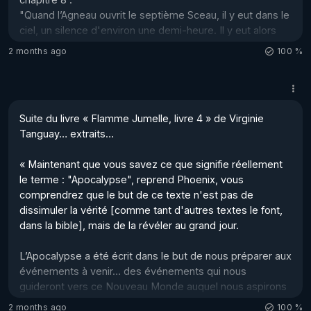
"Quand l’Agneau ouvrit le septième Sceau, il y eut dans le 
ciel, un silence d'environ une demi-heure. Il y eut alors 
des coups de tonnerre, des voix, des éclairs et un 
2 months ago
100 %
tremblement de terre".

Ce passage annonce les derniers fléaux qui terrasseront 
la Terre, mais un peu plus loin, on trouve ce verset : 

Suite du livre « Flamme Jumelle, livre 4 » de Virginie 
"Puis je vis un Ciel Nouveau et une Terre Nouvelle, car le 
Tanguay… extraits…

...
« Maintenant que vous savez ce que signifie réellement 
le terme : "Apocalypse", reprend Phoenix, vous 
comprendrez que le but de ce texte n'est pas de 
dissimuler la vérité [comme tant d'autres textes le font, 
dans la bible], mais de la révéler au grand jour. 

L’Apocalypse a été écrit dans le but de nous préparer aux 
événements à venir… des événements qui nous 
guideront vers ce Nouveau Monde auquel nous aspirons 
tous. 

2 months ago
100 %