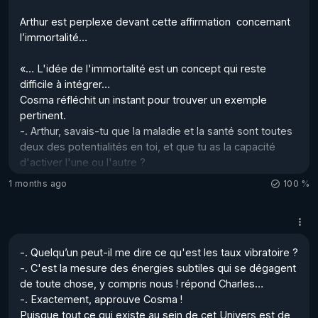
divine et une Personnalité divine aussi… mais nous ...
Arthur est perplexe devant cette affirmation  concernant 
l’immortalité… 

«… L'idée de l'immortalité est un concept qui reste 
difficile à intégrer… 

Cosma réfléchit un instant pour trouver un exemple 
pertinent.  

-. Arthur, savais-tu que la maladie et la santé sont toutes 
deux des potentialités en toi, et que tu as la capacité 
d'activer l'une ou l'autre ? 

1 months ago
100 %
[La réponse de Cosma est valable pour chacun, chacune, 
de nous… 

Mais nous avons un problème, les gens, en général, 
courent chez le médecin au moindre petit bobo ! 

-. Quelqu’un peut-il me dire ce qu'est les taux vibratoire ? 

Et le médecin, lui, ou elle, ne parle pas de santé, mais 
-. C'est la mesure des énergies subtiles qui se dégagent 
pratiquement uniquement de maladies, de risques, 
de toute chose, y compris nous ! répond Charles… 

projetant votre mental dans la peur d'être malade… Je 
-. Exactement, approuve Cosma !  

ne parle même pas des publicités toxiques que nous 
Puisque tout ce qui existe au sein de cet Univers est de 