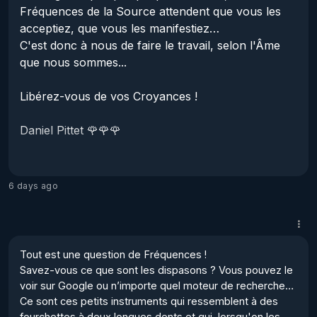
Fréquences de la Source attendent que vous les 
"l'alignement" (avec les richesses universelles) est de 
acceptiez, que vous les manifestiez…  

l'arrogance ; que revendiquer la "Souveraineté" (sa 
propre Souveraineté) est un ego gonflé ; que de se 
C'est donc à nous de faire le travail, selon l'Âme 
plaindre de sa ...
que nous sommes...

Libérez-vous de vos Croyances ! 

Daniel Pittet 🌹🌹🌹
6 days ago
Tout est une question de Fréquences !

Savez-vous ce que sont les dispasons ? Vous pouvez le 
voir sur Google ou n’importe quel moteur de recherche…

Ce sont ces petits instruments qui ressemblent à des 
fourchettes à deux longues dents et qui, lorsqu'on les 