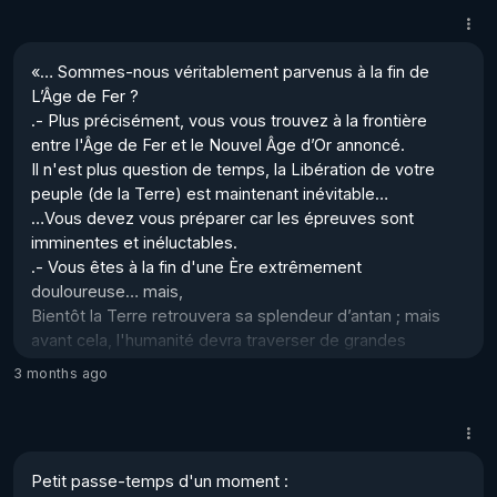
oiseaux dans le ciel ou sur les arbres, poissons dans les 
eaux, arbres, fleurs, végétation, cascades, montagnes, 
etc. 

«… Sommes-nous véritablement parvenus à la fin de 
Il s'agit de nourrir notre Âme avec ce qu'il y a de mieux…

L’Âge de Fer ? 

Si vous portez la Joie dans votre Cœur, vous arrêterez 
.- Plus précisément, vous vous trouvez à la frontière 
les guerres autour de vous, car les Fré...
entre l'Âge de Fer et le Nouvel Âge d’Or annoncé.

Il n'est plus question de temps, la Libération de votre 
peuple (de la Terre) est maintenant inévitable…

…Vous devez vous préparer car les épreuves sont 
imminentes et inéluctables. 

.- Vous êtes à la fin d'une Ère extrêmement 
douloureuse… mais,

Bientôt la Terre retrouvera sa splendeur d’antan ; mais 
avant cela, l'humanité devra traverser de grandes 
souffrances pour éveiller les consciences encore 
3 months ago
endormies. 

Vous devez faire preuve d'une extrême vigilance pour ne 
jamais perdre du vue "qui vous êtes vraiment"…

Petit passe-temps d'un moment :

…Imaginez une immense vague provenant du Cosmos. 