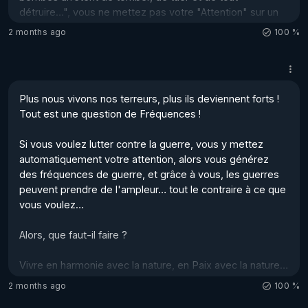
détruire…", vous ne mettez pas votre "Attention" sur un 
Monde de Paix et de Convivialité, vous portez votre 
2 months ago
100 %
"Attention" sur le conflit, sur la guerre en cours, sur les 
souffrances qu’elle génère… 

Et même si vous pensez envoyer des Pensées de Paix 
Plus nous vivons nos terreurs, plus ils deviennent forts !

sur ces pays, Vous Êtes toujours sous l'emprise des 
Tout est une question de Fréquences ! 

fréquences de la Guerre. La Loi d’Attraction, la Loi Miroir, 
générera et, vo...
Si vous voulez lutter contre la guerre, vous y mettez 
automatiquement votre attention, alors vous générez 
des fréquences de guerre, et grâce à vous, les guerres 
peuvent prendre de l'ampleur… tout le contraire à ce que 
vous voulez… 

Alors, que faut-il faire ?

Vivre en harmonie avec la nature, en Paix avec la nature… 
sortir en forêt, dans les campagnes, au bord des lacs, et 
2 months ago
100 %
aimer ce que l'on rencontre… personnes, animaux, 