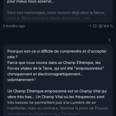
pour mieux nous asservir…

Sans ces mensonges, nous vivrions déjà dans la 5ème, 
voire la 7ème ou même 9ème dimension… Les 
dimensions paires 4, 6, 8, sont des ponts qui nous 
2 months ago
1
100 %
conduisent aux dimensions de "Manifestation" !

La Réalité est que nous venons du divin…

Nous sommes des "Particules" de la Source, en 
Pourquoi est-ce si difficile de comprendre et d'accepter 
incarnation momentané dans la dualité de cette 3ème 
cela ?

dimension. 

Parce que nous vivons dans un Champ Éthérique, les 
Forces vitales de la Terre, qui ont été "empoisonnées" 
Si nous venons du Plan divin, cel...
chimiquement et électromagnétiquement... 
volontairement ! 

Un Champ Éthérique empoisonné est un Champ Vital qui 
vibre très bas… Un Champ Vital où les fréquences sont 
très basses ne permettent pas à la Lumière de se 
manifester, mais au contraire, favorise la prise de Pouvoir 
des Forces de l’Ombre et des Ténèbres. 
