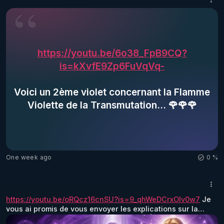
Mouvements religieux avec des Maîtres extérieurs à 
vous-même, et également le Sport, la Compétition, avec 
ses agressions de ...
https://youtu.be/6o38_FpB9CQ?
is=kXvfE9Zp6FuVqVq-
Voici un 2ème violet concernant la Flamme 
Violette de la Transmutation... 🌹🌹🌹
One week ago
0 %
https://youtu.be/oRQcz16cnSU?is=9_qhWeDCrxOlv0w7
Je
vous ai promis de vous envoyer les explications sur la
Flamme Violette... Après la Flamme Vert-Émeraude de la