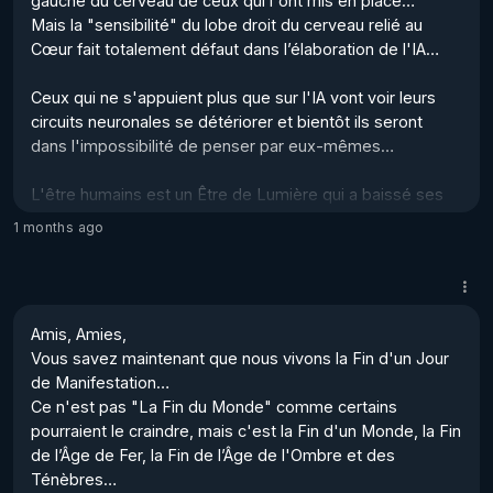
gauche du cerveau de ceux qui l'ont mis en place…  

Mais la "sensibilité" du lobe droit du cerveau relié au 
Cœur fait totalement défaut dans l’élaboration de l'IA…  

Ceux qui ne s'appuient plus que sur l'IA vont voir leurs 
circuits neuronales se détériorer et bientôt ils seront 
dans l'impossibilité de penser par eux-mêmes… 

L'être humains est un Être de Lumière qui a baissé ses 
Fréquences pour pouvoir faire l'expérience de la Dualité 
1 months ago
en cette Matrice de 3ème dimension, et ce n'était pas 
pour laisser un "Programme informatique" penser à sa 
place…  

Amis, Amies,

Si le monde est devenu fou, c'est peut-être pour que 
Vous savez maintenant que nous vivons la Fin d'un Jour 
nous réalisio...
de Manifestation…

Ce n'est pas "La Fin du Monde" comme certains 
pourraient le craindre, mais c'est la Fin d'un Monde, la Fin 
de l’Âge de Fer, la Fin de l’Âge de l'Ombre et des 
Ténèbres…
