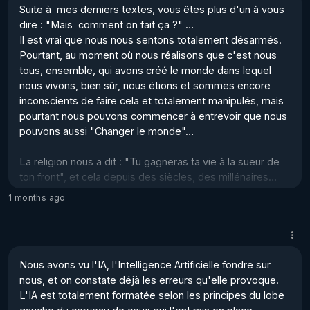
Suite à  mes derniers textes, vous êtes plus d'un à vous 
dire : "Mais  comment on fait ça ?" … 

Nous sommes, nous devons être, notre ...
Il est vrai que nous nous sentons totalement désarmés. 
Pourtant, au moment où nous réalisons que c'est nous 
tous, ensemble, qui avons créé le monde dans lequel 
nous vivons, bien sûr, nous étions et sommes encore 
inconscients de faire cela et totalement manipulés, mais 
pourtant nous pouvons commencer à entrevoir que nous 
pouvons aussi "Changer le monde"… 

La religion nous a dit : "Tu gagneras ta vie à la sueur de 
ton front", et cela depuis des siècles, des millénaires…

Et nous l'avons crû !  

1 months ago
Et ce que nous croyons, ce que nous ressentons, "nous 
le créons", même si nous n'en sommes pas conscients.  

Nous avons donné notre "Souveraineté" à des 
Nous avons vu l'IA, l'Intelligence Artificielle fondre sur 
"Menteurs", à des "Profiteurs" qui se sont appuyés...
nous, et on constate déjà les erreurs qu'elle provoque.  

L'IA est totalement formatée selon les principes du lobe 