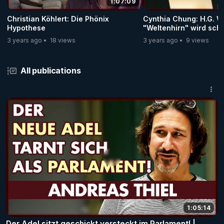
1:07:09
Christian Köhlert: Die Phönix
Cynthia Chung: H.G. We
Hypothese
"Weltenhirn" wird sche
3 years ago
18 views
3 years ago
9 views
All publications
1:05:14
Der Adel sitzt geschickt versteckt im Parlament! |