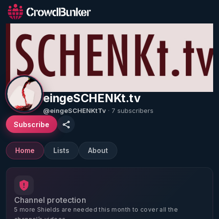
eingeSCHENKt.tv
@eingeSCHENKtTv
· 7 subscribers
Subscribe
Home
Lists
About
Channel protection
5 more Shields are needed this month to cover all the