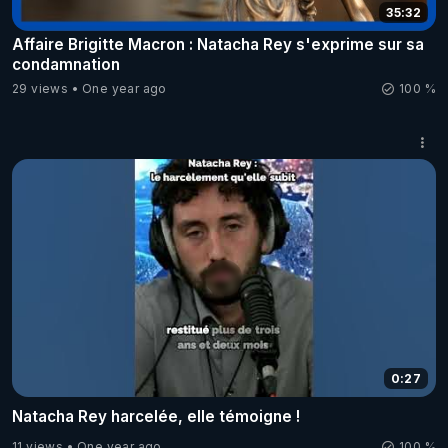
35:32
Affaire Brigitte Macron : Natacha Rey s'exprime sur sa
condamnation
29 views
One year ago
100 %
0:27
Natacha Rey harcelée, elle témoigne !
11 views
One year ago
100 %