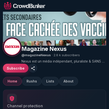
Magazine Nexus
@magazineNexus
· 2.6 k subscribers
Nexus est un média indépendant, pluraliste & SANS PUBLICITÉ disponible en kiosque et en ligne. Nexus publie des sujets inédits en science, santé, spiritualité, société, environnement... 112 pages sans censure, sans pub, sans compromis pour explorer les angles morts de la presse traditionnelle ! https://www.nexus.fr/
Subscribe
Home
Rushs
Lists
About
Channel protection