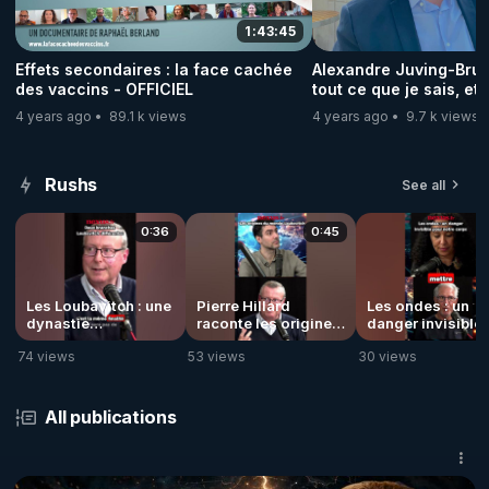
1:43:45
Effets secondaires : la face cachée
Alexandre Juving-Brune
des vaccins - OFFICIEL
tout ce que je sais, et
risques pour le faire »
4 years ago
89.1 k views
4 years ago
9.7 k views
Rushs
See all
0:36
0:45
Les Loubavitch : une
Pierre Hillard
Les ondes : un
dynastie
raconte les origines
danger invisible
messianique
du monde
pour notre corps 
74 views
53 views
30 views
fascinante !
Loubavitch !
All publications