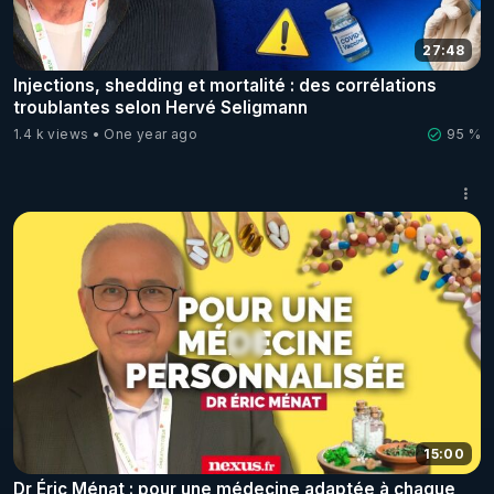
27:48
Injections, shedding et mortalité : des corrélations
troublantes selon Hervé Seligmann
1.4 k views
One year ago
95 %
15:00
Dr Éric Ménat : pour une médecine adaptée à chaque