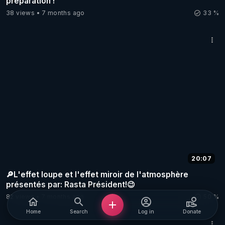
préparation !
38 views
7 months ago
33 %
20:07
🔎L'effet loupe et l'effet miroir de l'atmosphère
présentés par: Rasta Président!😉
82 views
7 months ago
50 %
Home
Search
Log in
Donate