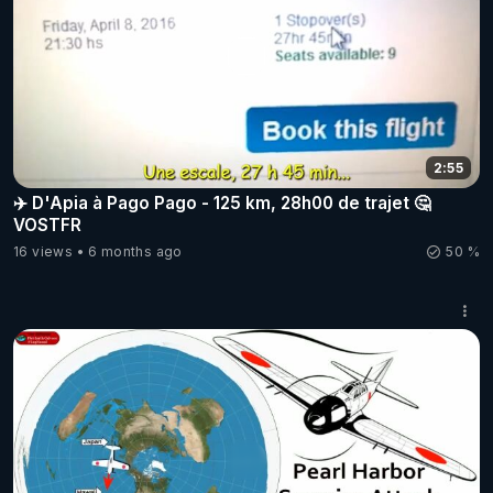
2:55
✈️ D'Apia à Pago Pago - 125 km, 28h00 de trajet 🤔
VOSTFR
16 views
6 months ago
50 %