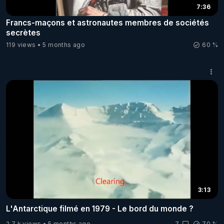
7:36
Francs-maçons et astronautes membres de sociétés
secrètes
119 views
5 months ago
60 %
3:13
L'Antarctique filmé en 1979 - Le bord du monde ?
2.7 k views
5 months ago
7
70 %