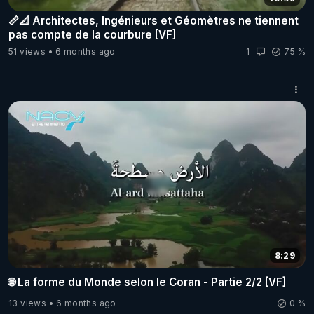
📏📐 Architectes, Ingénieurs et Géomètres ne tiennent
pas compte de la courbure [VF]
51 views
6 months ago
1
75 %
8:29
🌐 La forme du Monde selon le Coran - Partie 2/2 [VF]
13 views
6 months ago
0 %