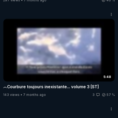
297 views
7 months ago
40 %
5:48
︵Courbure toujours inexistante... volume 3 [ST]
143 views
7 months ago
3
57 %