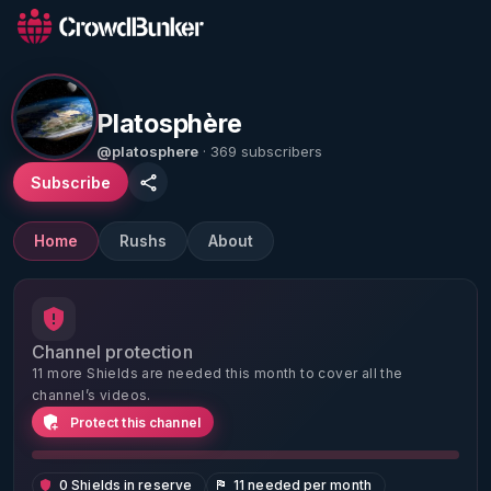
Platosphère
@platosphere
· 369 subscribers
Subscribe
Home
Rushs
About
Channel protection
11 more Shields are needed this month to cover all the
channel’s videos.
Protect this channel
0 Shields in reserve
11 needed per month