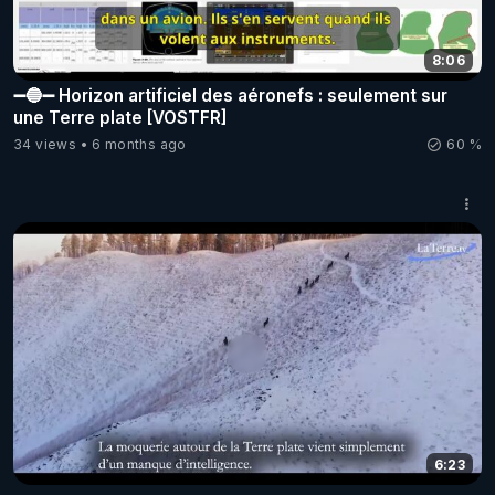
8:06
➖🔵➖ Horizon artificiel des aéronefs : seulement sur
une Terre plate [VOSTFR]
34 views
6 months ago
60 %
6:23