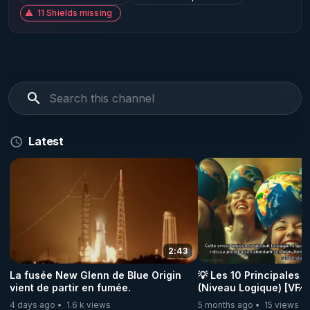
11 Shields missing
Latest
2:43
La fusée New Glenn de Blue Origin
💡 Les 10 Principales 
vient de partir en fumée.
(Niveau Logique) [VF⁄
DissidenceTV [neo H
4 days ago
1.6 k views
5 months ago
15 views