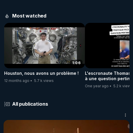
Most watched
1:06
Houston, nous avons un problème !
L'escronaute Thomas 
à une question pertinen
12 months ago
5.7 k views
One year ago
5.2 k views
All publications