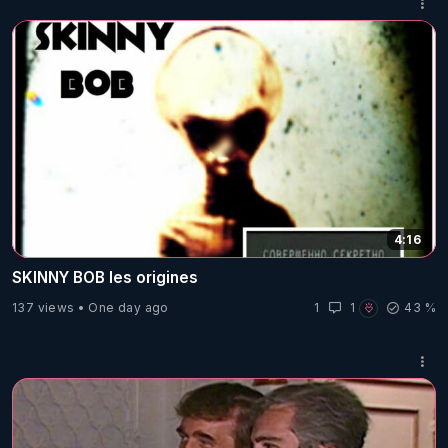
imposé des sanctions financières et en matière
▬▬▬▬▬▬▬ Les opinions exprimées par nos invités
d’immigration à ceux qui s’opposent à la solution à deux
n'engagent qu'eux-mêmes et ne reflètent pas
États, y compris les citoyens américains. Donald Trump a
nécessairement celles de Géopolitique Profonde. En tant
levé toutes les restrictions sur les livraisons d’armes à
qu'éditeur, nous déclinons toute responsabilité concernant
Israël, y compris la fourniture de bombes de 1 000 kg, afin
les propos tenus par les participants. Pour toute
de réaffirmer le soutien des États-Unis à la défense
contestation, adressez-vous directement à l'auteur des
d’Israël. Donald Trump a signé un ordre exécutif visant à
déclarations. #sionisme #jerusalem #gptv ...
suspendre l’aide des États-Unis à l’UNRWA. Il a annulé
https://www.youtube.com/watch?v=1I6gzRK8iRo
toutes les sanctions imposées par l’administration Biden
aux pionniers juifs de Judée Samarie. Rétablissement des
sanctions contre la Cour pénale internationale (CPI) :
Trump est revenu sur l’annulation des sanctions contre la
CPI, qui avaient été levées sous l’administration Biden.
4:16
Trump ordonne l’expulsion des détenteurs de visas qui
soutiennent des idéologies haineuses, le terrorisme ou des
SKINNY BOB les origines
menaces pour la sécurité nationale, comme les personnes
impliquées dans des manifestations pro-Hamas, des
137 views
One day ago
1
1
43 %
émeutes ou des efforts de collecte de fonds pour des
organisations terroristes, ou des manifestations pro-
Hamas dans les universités. Tous les décrets pro-Israël
signés par Trump le 20 janvier ici :
https://israel247.org/tous-les-decrets-pro-israel-signes-
par-trump-le-20-janvier-142867.html
Voici les preuves du
pédophile pédocriminel de donald j trump dans 2 affaires