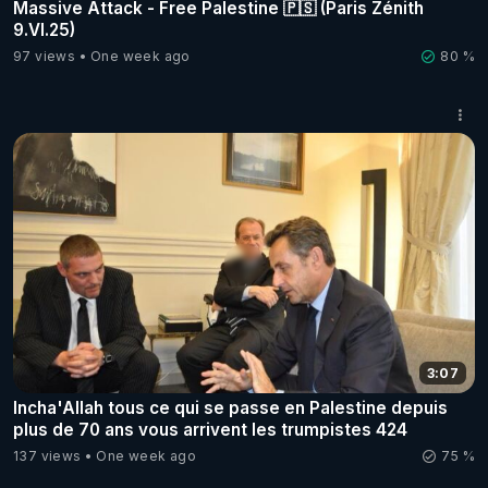
Massive Attack - Free Palestine 🇵🇸 (Paris Zénith
9.VI.25)
97 views
One week ago
80 %
3:07
Incha'Allah tous ce qui se passe en Palestine depuis
plus de 70 ans vous arrivent les trumpistes 424
137 views
One week ago
75 %