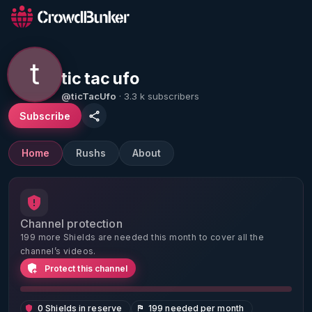
t
tic tac ufo
@ticTacUfo
· 3.3 k subscribers
Subscribe
Home
Rushs
About
Channel protection
199 more Shields are needed this month to cover all the
channel’s videos.
Protect this channel
0 Shields in reserve
199 needed per month