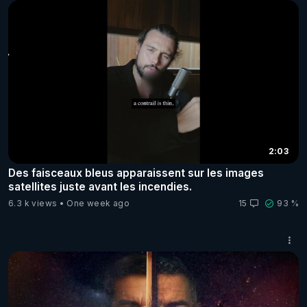
exécutifs durant son premier jour à la tête des Etats-Unis.
Parmi ces ordres exécutifs, un certain nombre concernent
directement Israël, et ils vont réjouir même ceux qui ne
peuvent pas réprimer leur anti-américanisme primaire et
leur dégoût de Donald Trump. Les voici : Le président
Trump a annulé le décret 14 115 de M. Biden, qui avait
imposé des sanctions financières et en matière
d’immigration à ceux qui s’opposent à la solution à deux
États, y compris les citoyens américains. Donald Trump a
levé toutes les restrictions sur les livraisons d’armes à
Israël, y compris la fourniture de bombes de 1 000 kg, afin
de réaffirmer le soutien des États-Unis à la défense
2:03
d’Israël. Donald Trump a signé un ordre exécutif visant à
Des faisceaux bleus apparaissent sur les images
suspendre l’aide des États-Unis à l’UNRWA. Il a annulé
satellites juste avant les incendies.
toutes les sanctions imposées par l’administration Biden
aux pionniers juifs de Judée Samarie. Rétablissement des
6.3 k views
One week ago
15
93 %
sanctions contre la Cour pénale internationale (CPI) :
Trump est revenu sur l’annulation des sanctions contre la
CPI, qui avaient été levées sous l’administration Biden.
Trump ordonne l’expulsion des détenteurs de visas qui
soutiennent des idéologies haineuses, le terrorisme ou des
menaces pour la sécurité nationale, comme les personnes
impliquées dans des manifestations pro-Hamas, des
émeutes ou des efforts de collecte de fonds pour des