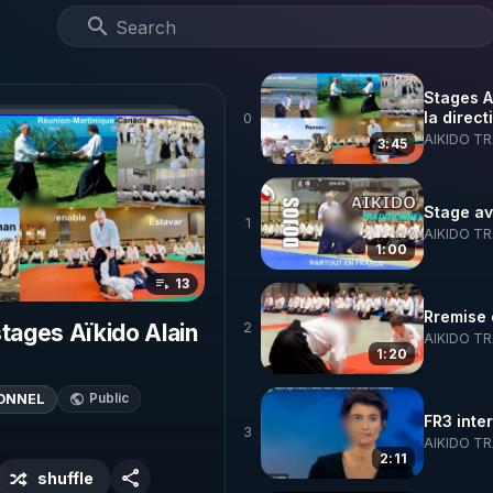
Stages A
la direc
0
AIKIDO T
3:45
Stage av
1
AIKIDO T
1:00
13
Rremise 
stages Aïkido Alain
2
AIKIDO T
1:20
IONNEL
Public
FR3 inte
3
AIKIDO T
2:11
shuffle