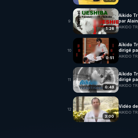
Aikido Tr
par Alai
9
AIKIDO T
1:26
Aïkido T
dirigé p
10
AIKIDO T
0:51
Aïkido T
dirigé p
11
AIKIDO T
0:49
Vidéo de
12
AIKIDO T
3:00