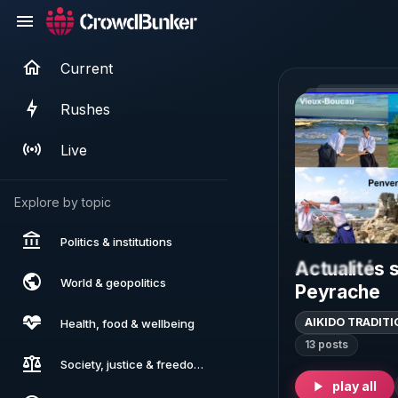
Current
Rushes
Live
Explore by topic
Politics & institutions
Actualités 
World & geopolitics
Peyrache
AIKIDO TRADIT
Health, food & wellbeing
13 posts
Society, justice & freedoms
play all