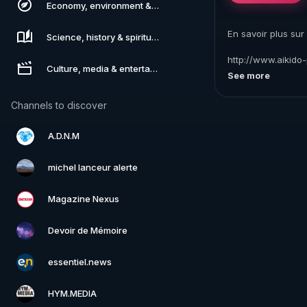
Economy, environment & technology
En savoir plus sur
Science, history & spirituality
http://www.aikido
Culture, media & entertainment
martial.com/1b_Bi
See more
http://www.aikido
Channels to discover
A.D.N.M
michel lanceur alerte
Magazine Nexus
Devoir de Mémoire
essentiel.news
HYM.MEDIA