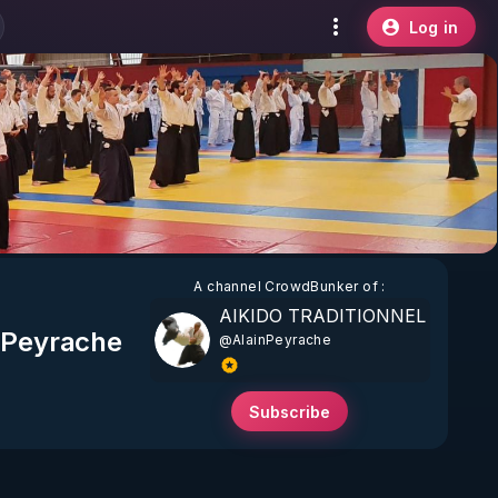
Log in
A channel
CrowdBunker
of :
AIKIDO TRADITIONNEL
n Peyrache
@AlainPeyrache
Subscribe