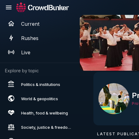
Current
Rushes
Live
Explore by topic
Politics & institutions
P
World & geopolitics
Pro
Health, food & wellbeing
Society, justice & freedoms
LATEST PUBLICA