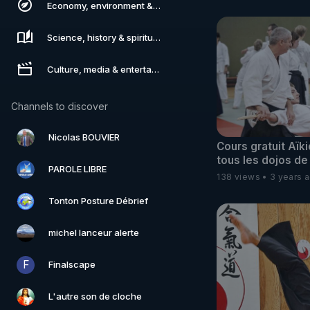
Economy, environment & technology
Science, history & spirituality
Culture, media & entertainment
Channels to discover
Nicolas BOUVIER
Cours gratuit Aïk
tous les dojos d
PAROLE LIBRE
138 views
3 years 
Tonton Posture Débrief
michel lanceur alerte
F
Finalscape
L'autre son de cloche