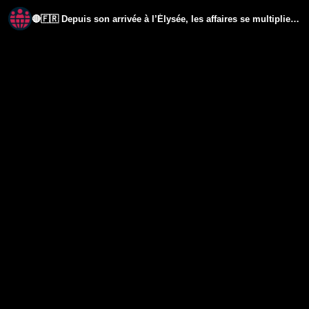
🔴🇫🇷 Depuis son arrivée à l’Élysée, les affaires se multiplient dans l’entourage proche de Macron.