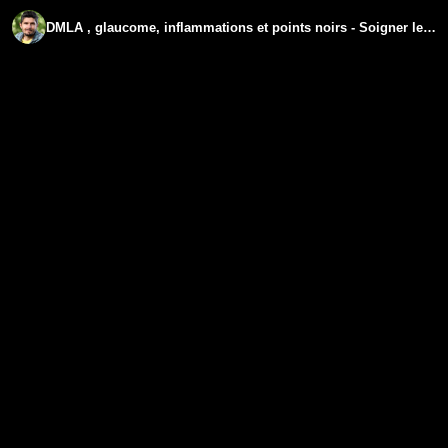
DMLA , glaucome, inflammations et points noirs - Soigner les yeux épisode 2 - regenere.org