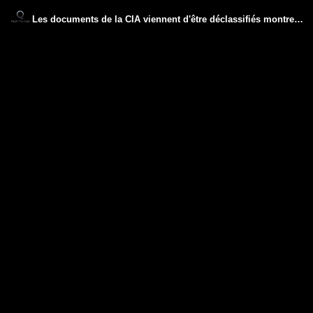
Les documents de la CIA viennent d'être déclassifiés montrent les liens entre la CIA et les nazis.