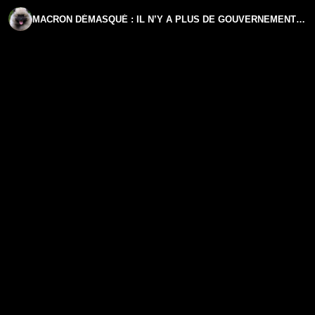
MACRON DÉMASQUÉ : IL N’Y A PLUS DE GOUVERNEMENT EN FRANCE ! | GPTV L’ESSENTIEL