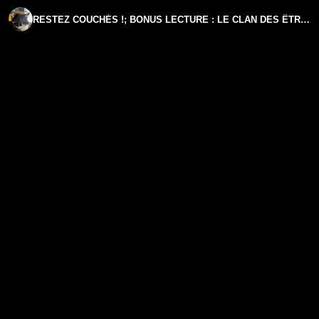
RESTEZ COUCHÉS !; BONUS LECTURE : LE CLAN DES ÊTRES HUMAINS.