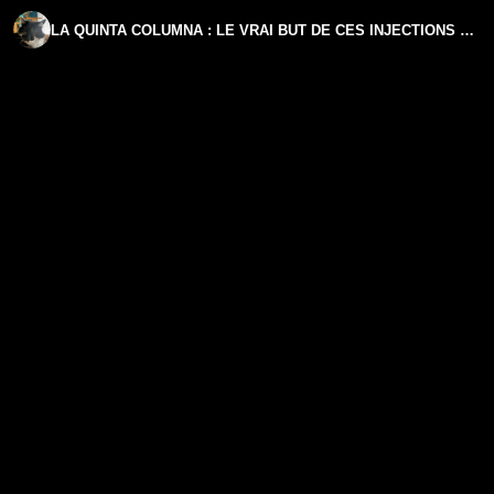
LA QUINTA COLUMNA : LE VRAI BUT DE CES INJECTIONS EST SCIENTIFIQUEMENT DÉMONTRÉ ICI !