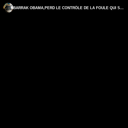
BARRAK OBAMA,PERD LE CONTRÔLE DE LA FOULE QUI SE MET À CHANTER FUCK JOE BIDEN 🤭🤭.