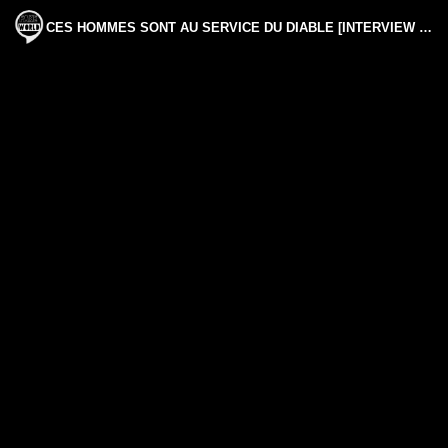
CES HOMMES SONT AU SERVICE DU DIABLE [INTERVIEW CHOC DE CHARGE GAVE]