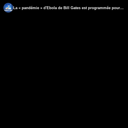
La « pandémie » d'Ebola de Bill Gates est programmée pour coïncider avec la Coupe du monde FIFA2026