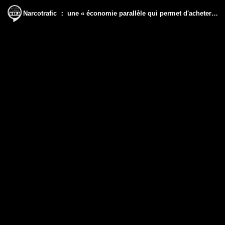
Narcotrafic ： une « économie parallèle qui permet d'acheter des élections» - Jean-Pierre Colombiès