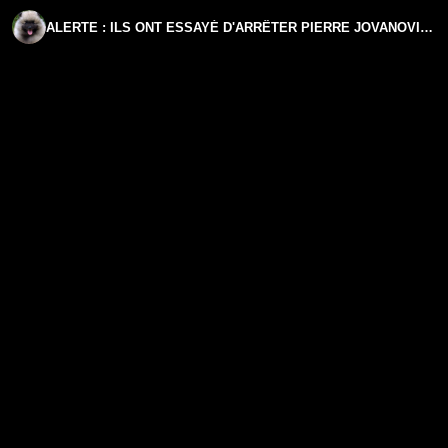
ALERTE : ILS ONT ESSAYÉ D'ARRÊTER PIERRE JOVANOVIC EN PLEINE NUIT ! | GPTV