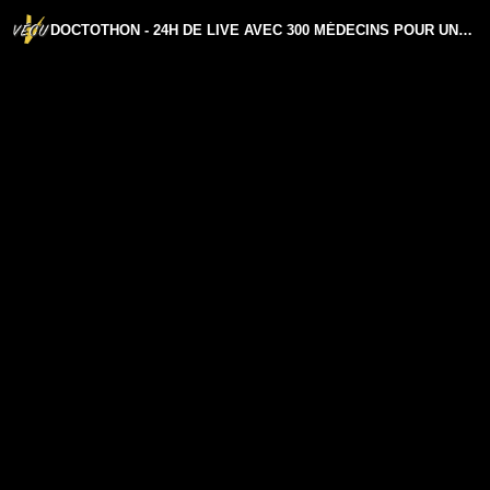
DOCTOTHON - 24H DE LIVE AVEC 300 MÉDECINS POUR UNE AUTRE VÉRITÉ SANS CENSURE