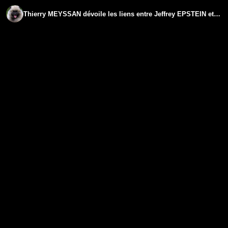
Thierry MEYSSAN dévoile les liens entre Jeffrey EPSTEIN et Israël ! | GPTV LA MATINALE