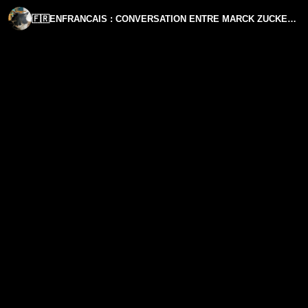
🇫🇷ENFRANCAIS : CONVERSATION ENTRE MARCK ZUCKERBERG ET YUVAL NOAH HARARI.(PRÉVOIR UN SEAU PRÈS DE