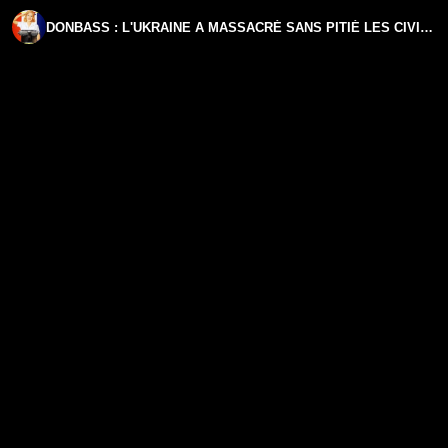
DONBASS : L'UKRAINE A MASSACRÉ SANS PITIÉ LES CIVILS ! | CHRISTELLE NÉANT | GÉOPOLITIQUE PROFONDE