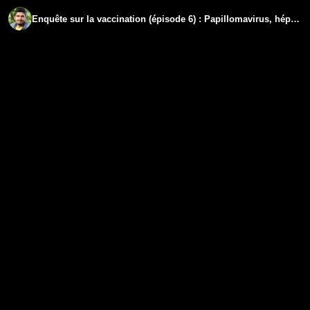
Enquête sur la vaccination (épisode 6) : Papillomavirus, hépatites, vaccin hexavalent et mort subite