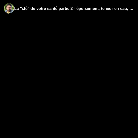
La "clé" de votre santé partie 2 - épuisement, teneur en eau, "yin et yang" - J3 - www.regenere.org