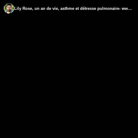
Lily Rose, un an de vie, asthme et détresse pulmonaire- www.regenere.org