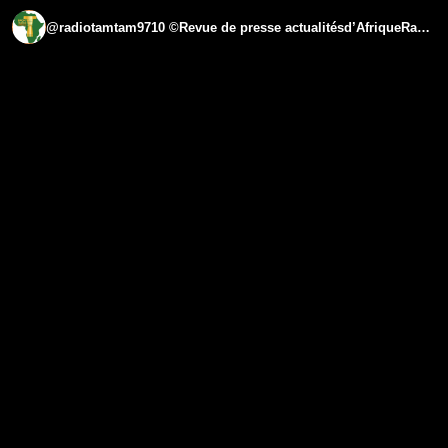
@radiotamtam9710 ©Revue de presse actualitésd’AfriqueRadioTamTamAFRICAdu 20mars 2024#ensemble#radio