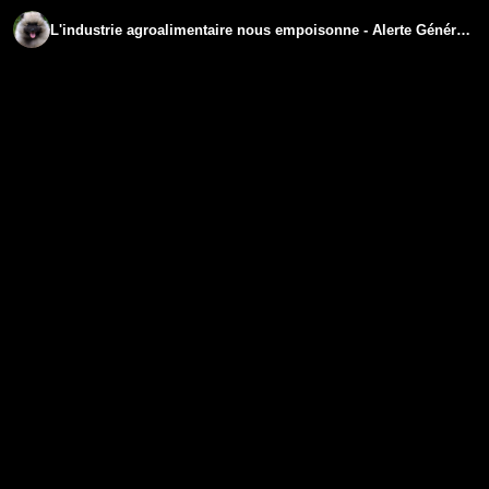
L'industrie agroalimentaire nous empoisonne - Alerte Générale avec Gilles Lartigot - TVL