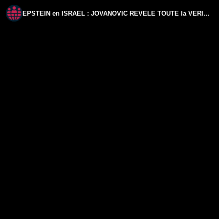
EPSTEIN en ISRAËL : JOVANOVIC RÉVÈLE TOUTE la VÉRITÉ sans PITIÉ