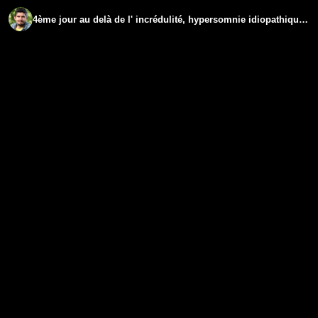
4ème jour au delà de l' incrédulité, hypersomnie idiopathique et épuisement - www.regenere.org