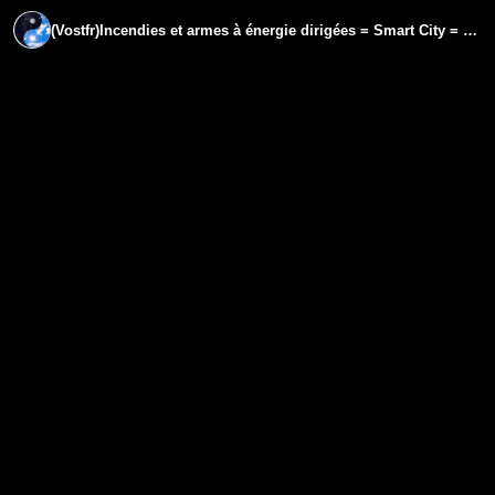
(Vostfr)Incendies et armes à énergie dirigées = Smart City = Fire and DEW