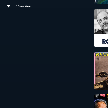
▼
View More