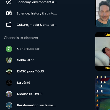
Economy, environment & technology
Science, history & spirituality
Culture, media & entertainment
Channels to discover
G
Generousbear
Sonmi-877
DMSO pour TOUS
La vérité
Nicolas BOUVIER
Réinformation sur le monde