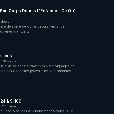
e Son Corps Depuis L'Enfance – Ce Qu'il
 views
nce de sortie de corps depuis l'enfance,
omènes spirituels.
e sens
70 views
e le sixième sens à travers des témoignages et
élant des capacités psychiques surprenantes.
024 à 9H09
116 views
s du complot liées aux nanotechnologies, aux