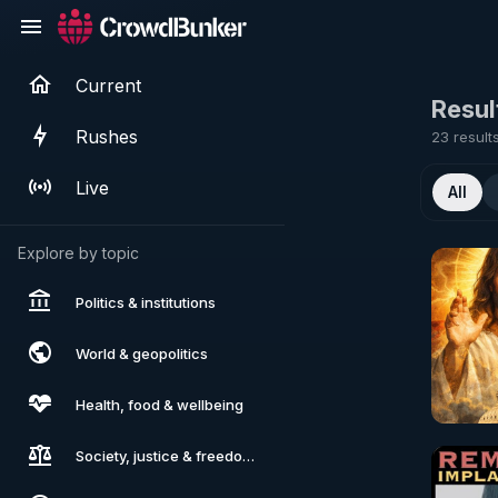
Current
Resul
Rushes
23 result
Live
All
Explore by topic
Politics & institutions
World & geopolitics
Health, food & wellbeing
Society, justice & freedoms