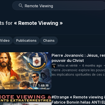
ts for
« Remote Viewing »
s
Video
Publications
Chains
Pierre Jovanovic : Jésus, re
pouvoir du Christ
Infos et vérité
6 months ago
Pierre Jovanovic explore les pouvoi
les implications spirituelles de ces 
1:48:16
#Etrange « Remote viewing &
Fabrice Bonvin hélas ANTI