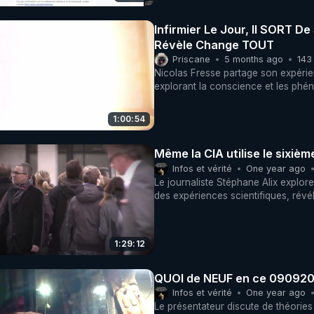
Infirmier Le Jour, Il SORT D
Révèle Change TOUT
Priscane
5 months ago
143
Nicolas Fresse partage son expérie
explorant la conscience et les phén
1:00:54
Même la CIA utilise le sixièm
Infos et vérité
One year ago
Le journaliste Stéphane Alix explor
des expériences scientifiques, rév
1:29:12
QUOI de NEUF en ce 09092
Infos et vérité
One year ago
Le présentateur discute de théorie