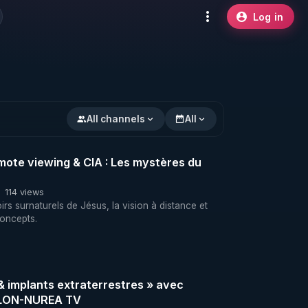
Log in
All channels
All
mote viewing & CIA : Les mystères du
114 views
rs surnaturels de Jésus, la vision à distance et
concepts.
 implants extraterrestres » avec
 ELON-NUREA TV