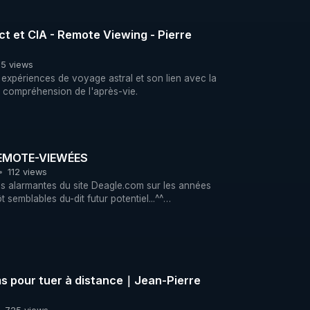
ct et CIA - Remote Viewing - Pierre
5 views
expériences de voyage astral et son lien avec la
la compréhension de l'après-vie.
EMOTE-VIEWÉES
112 views
ons alarmantes du site Deagle.com sur les années
semblables du-dit futur potentiel...^^
ing-2025-deagel-forecast-and-remote-viewing-
/
iums pour tuer à distance｜Jean-Pierre