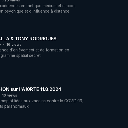
725 views
expériences en tant que médium et espion,
n psychique et d'influence à distance.
ALLA & TONY RODRIGUES
o
16 views
ence d'enlèvement et de formation en
ogramme spatial secret.
OUTANTE BOUCHON sur l'A10RTE 11.8.2024
16 views
complot liées aux vaccins contre la COVID-19,
ets paranormaux.