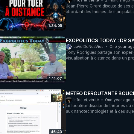
Infos et vérité
2 months ago
Jean-Pierre Girard discute de ses 
abordant des thèmes de manipulatio
1:34:05
EXOPOLITICS TODAY : DR S
LeVolDeNosVies
One year ag
Tony Rodrigues partage son expéri
visualisation à distance dans un pr
1:14:07
METEO DER
Infos et vérité
One year ago
Le locuteur discute de théories du 
aux nanotechnologies et à des suj
46:43