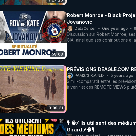
1:27:26
Robert Monroe - Black Proje
Jovanovic
DataCenter
One year ago
9
Discussion sur Robert Monroe, ses 
CIA, ainsi que ses contributions à 
58:03
PRÉVISIONS DEAGLE.COM R
PAM2/3 R.A.N.D.
5 years ago
Simili-comparatif entre les prévisi
à venir et des REMOTE-VIEWS plutôt 
https://metallicman.com/the-shock
the-future/ https://www.deagel.com
3:09:31
🎙 🧠⚡ Ils utilisent des méd
Girard ⚡🧠🎙