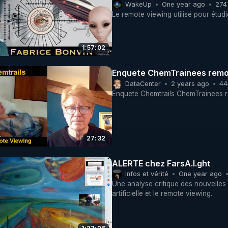
WakeUp
One year ago
274
Le remote viewing utilisé pour étudi
1:57:02
Enquete ChemTrainees remot
DataCenter
2 years ago
44
Enquete Chemtrails ChemTrainees r
27:32
ALERTE chez FarsA.I.ght
Infos et vérité
One year ago
Une analyse critique des nouvelles ini
artificielle et le remote viewing.