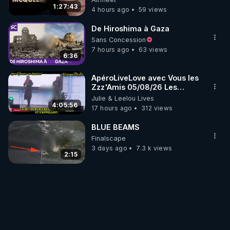
1:27:43
4 hours ago
59 views
De Hiroshima à Gaza
Sans Concession
7 hours ago
63 views
6:36
ApéroLiveLove avec Vous les
Zzz'Amis 05/08/26 Les
Zzz'Infos Bonheur de Leelou
Julie & Leelou Lives
4:05:56
17 hours ago
312 views
BLUE BEAMS
Finalscape
3 days ago
7.3 k views
2:15