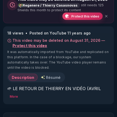
still needs 125
Regenere / Thierry Casasnovas
Shields this month to protect its content
Protect this video
18 views
Posted on YouTube 11 years ago
This video may be deleted on August 31, 2026 —
Protect this video
It was automatically imported from YouTube and replicated on
this platform.
In the case of a blockage, our system
automatically takes over. The YouTube video player remains
until the video is blocked.
Description
Résumé
🌱 LE RETOUR DE THIERRY EN VIDÉO (AVRIL 
2022)!

More
Découvrez la saison 2 des vidéos sur le nouveau 
https://www.rgnr.fr/presentation.html