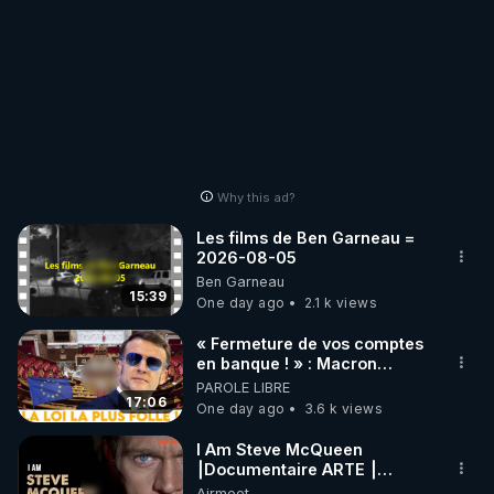
Why this ad?
Les films de Ben Garneau =
2026-08-05
Ben Garneau
15:39
One day ago
2.1 k views
« Fermeture de vos comptes
en banque ! » : Macron
impose une loi folle !
PAROLE LIBRE
17:06
One day ago
3.6 k views
I Am Steve McQueen
⎮Documentaire ARTE ⎮
Cinema
Airmeet