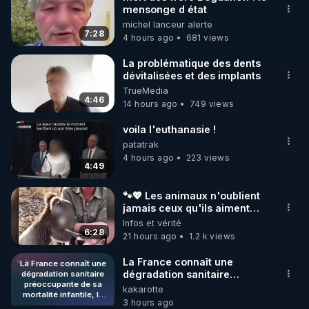
mensonge d état
🌱 INSTAGRAM

michel lanceur alerte
7:28
4 hours ago
681 views
https://www.instagram.com/rdlr_thierrycasasnovas/
http://rgnr.li/instagram
La problématique des dents
dévitalisées et des implants
TrueMedia
🌱 LA NEWSLETTER

4:46
14 hours ago
749 views
Pour ne pas rater l’actualité RGNR (stages, 
voila l'euthanasie !
http://rgnr.li/news
patatrak
4 hours ago
223 views
4:49
🌱 VIDÉOS NON CENSURÉES SUR ODYSEE 

Toutes les vidéos Youtube sont aussi sur la 
🐾💖 Les animaux n'oublient
jamais ceux qu'ils aiment…
🥹❤️
Infos et vérité
http://rgnr.li/odysee
6:28
21 hours ago
1.2 k views
🌱 LES STAGES EN PRÉSENTIEL

La France connaît une
La France connaît une
dégradation sanitaire
dégradation sanitaire
préoccupante de sa
préoccupante de sa
kakarotte
http://rgnr.li/stages
mortalité infantile, la
mortalité infantile, la faisant
3 hours ago
faisant chuter à la