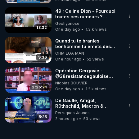
de suivi. Par exemple,
contraintes budgétaires, le
en raison de
nombre de mères et
contraintes
49 : Celine Dion - Pourquoi
d'enfants accompagnés…
budgétaires, le nombre
toutes ces rumeurs ?
de mères et d'enfants
Enquête sous hypnose
accompagnés…
Geohypnose
13:32
One day ago
1.3 k views
Quand tu te branles
bonhomme tu émets des
ondes ils ont juste omis de
OHM ÉGA MAN
t'expliquer
9:36
One hour ago
52 views
Opération Gergovie :
‪@38resistancegauloise‬
‪@MarionSigautOfficiel‬
Nicolas BOUVIER
‪@gladysriifard5710‬ Laëtitia
2:25:21
One day ago
1.2 k views
De Gaulle, Amgot,
R0thschild, Macron &
Pompidou… Macron Claude
Perruques Jaunes
Janvier, GPTV, 18 X 2024
5:35
2 hours ago
53 views