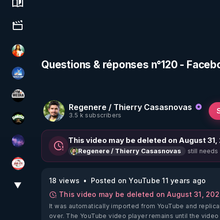
Science, history & spirituality
Culture, media & entertainment
L'autre son de cloche
Questions & réponses n°120 - Face
PAROLE LIBRE
HYM.MEDIA
Regenere / Thierry Casasnovas
3.5 k subscribers
DMSO pour TOUS
This video may be deleted on August 31,
Devoir de Mémoire
still needs
Regenere / Thierry Casasnovas
JSF - TV
18 views
Posted on YouTube 11 years ago
▼
View More
This video may be deleted on August 31, 20
It was automatically imported from YouTube and replica
over. The YouTube video player remains until the video