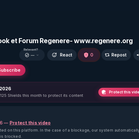
book et Forum Regenere- www.regenere.org
Relevant?
React
0
Repost
—
Subscribe
 2026
Protect this vid
 125 Shields this month to protect its content
26 —
Protect this video
ted on this platform.
In the case of a blockage, our system automaticall
 is blocked.