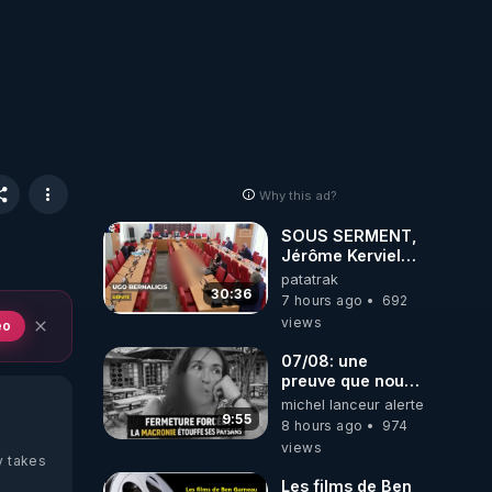
Why this ad?
SOUS SERMENT,
Jérôme Kerviel
balance tout à
patatrak
l'Assemblée !
30:36
7 hours ago
692
views
eo
07/08: une
preuve que nous
somme passé en
michel lanceur alerte
absurdie une
9:55
8 hours ago
974
dictature qui veut
views
faire taire ses
y takes
opposant !
Les films de Ben