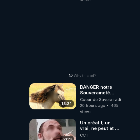
Why this ad?
DANGER notre
Souveraineté
Alimentaire est
Coeur de Savoie radioweb TV
attaqué...
13:21
20 hours ago
465
views
Un créatif, un
vrai, ne peut et ne
doit pas faire
CCH
appel à
5:09