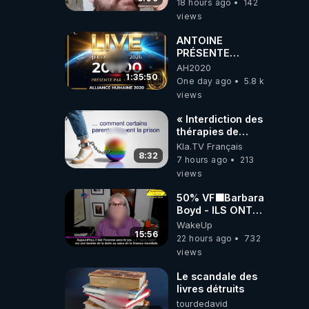
18 hours ago
142
l'intelligence
views
artificielle
ANTOINE
PRÉSENTE
AH2020 LE LIVE
AH2020
20H ***DU
1:35:50
One day ago
5.8 k
06/08/2026***
views
« Interdiction des
thérapies de
conversion »
Kla.TV Français
8:32
7 hours ago
213
views
50% VF🟩Barbara
Boyd - ILS ONT
MENTI SUR TOUT
WakeUp
-Jocelyne
15:56
22 hours ago
732
Traduction
views
Le scandale des
livres détruits
tourdedavid