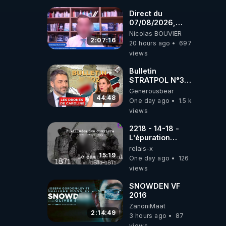
drones de 3
brigades
Direct du
ukrainienne
07/08/2026,
présenté par
Nicolas BOUVIER
Nicolas BOUVIER
2:07:16
20 hours ago
697
views
Bulletin
STRATPOL N°302.
Armée des
Generousbear
drones, MS-21 en
44:48
One day ago
1.5 k
série, missiles
views
coréens.
07.08.2026.
2218 - 14-18 -
L'épuration
républicaine
relais-x
organisée par les
15:19
One day ago
126
frères de la
views
truelle
SNOWDEN VF
2016
ZanoniMaat
2:14:49
3 hours ago
87
views