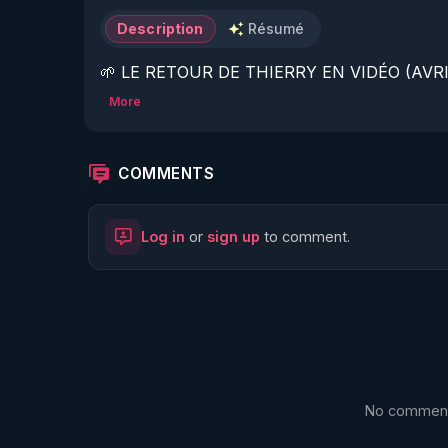
Description
Résumé
🌱 LE RETOUR DE THIERRY EN VIDÉO (AVRIL
More
https://www.rgnr.fr/presentation.html
🌱 LE MAGAZINE RÉGÉNÈRE 

COMMENTS
http://rgnr.li/ymag
Log in
or
sign up
to comment.
🌱 LA BOUTIQUE DU MAGAZINE

https://boutique.magazine-regenere.fr/
🌱 FIL TELEGRAM

https://t.me/rgnr_fr
No comments