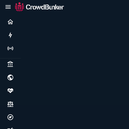
Current
Rushes
Live
Politics & institutions
World & geopolitics
Health, food & wellbeing
Society, justice & freedoms
Economy, environment & technology