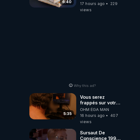
6:40
17 hours ago
229
views
Why this ad?
Vous serez
frappés sur votre
sol européens par
OHM ÉGA MAN
la faute des
5:35
16 hours ago
407
dirigeants qui
views
s'en mettent dans
le nez
Sursaut De
Conscience 1998