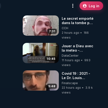
Log in
Le secret emporté
dans la tombe par
le Commandant
CCH
Cousteau le 25
7:31
2 hours ago
166
juin 1997
views
Jouer a Dieu avec
la meteo -
Citoicitoyen
DataCenter
10:45
11 hours ago
993
views
Covid 19 : 2021 -
Le Dr. Louis
Fouché renverse
Finalscape
le plateau de
5:48
22 hours ago
3.9 k
CNews !
views