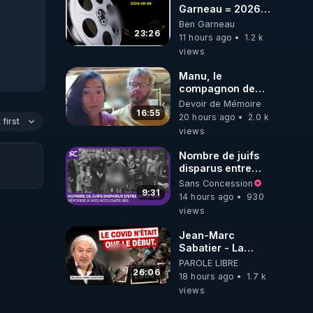
Garneau = 2026-
08-08
Ben Garneau
23:26
11 hours ago
1.2 k
views
Manu, le
compagnon de
Kyria, raconte sa
Devoir de Mémoire
garde à vue
16:55
20 hours ago
2.0 k
first
musclée.
views
PARTAGEZ!
Nombre de juifs
disparus entre
1941 et 1945
Sans Concession
(Réponse à mes
9:31
14 hours ago
930
accusateurs)
views
Jean-Marc
Sabatier - La
Covid-19 n'a été
PAROLE LIBRE
que le début -
26:06
18 hours ago
1.7 k
L'ARNm &
views
l'ARNm-aa jusqu
où auront-t-il ?