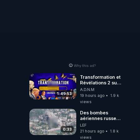
Why this ad?
Transformation et
Révélations 2 sur
2 - live du
A.D.N.M
07/08/26
1:49:53
19 hours ago
1.9 k
views
Des bombes
aériennes russes
anéantissent les
LEF
centres de
0:33
21 hours ago
1.8 k
contrôle de
views