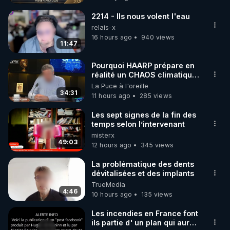
à 300€) tout cela en promettant que la solution 
MARCHE 📷
proposée est la seule à même de guérir la 
2214 - Ils nous volent l'eau
personne ? 

relais-x
16 hours ago
940 views
11:47
C'est ce que l'on va voir aujourd'hui ….

Pourquoi HAARP prépare en
réalité un CHAOS climatique,
on répond
La Puce à l'oreille
________________

34:31
11 hours ago
285 views
▶ Telegram : 
https://t.me/rgnr_fr
Les sept signes de la fin des
▶ Facebook : 
temps selon l’intervenant
misterx
https://www.facebook.com/thierry.rgnr/
49:03
12 hours ago
345 views
▶ Instagram  : 
https://www.instagram.com/Thierrycasasnovas_rgn
La problématique des dents
r
dévitalisées et des implants
TrueMedia
▶Twitter : 
https://twitter.com/thierrycas
4:46
10 hours ago
135 views
Les incendies en France font
ils partie d' un plan qui aurait