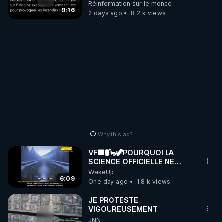
débuté le 11 septembre 2001
Réinformation sur le monde
?
9:16
2 days ago
8.2 k views
Why this ad?
VF🟩🛢🦕🦖POURQUOI LA
SCIENCE OFFICIELLE NE
CONNAÎT-ELLE PAS LA VRAIE
WakeUp
ORIGINE DU PÉTROL -
6:09
One day ago
1.8 k views
Jocelyne Tr
JE PROTESTE
VIGOUREUSEMENT
JNN