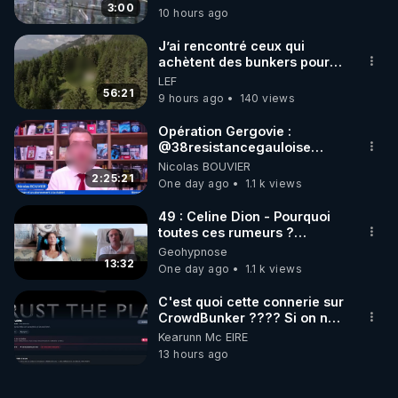
3:00
10 hours ago
J’ai rencontré ceux qui
achètent des bunkers pour
survivre à la fin du monde
LEF
56:21
9 hours ago
140 views
Opération Gergovie :
‪@38resistancegauloise‬
‪@MarionSigautOfficiel‬
Nicolas BOUVIER
‪@gladysriifard5710‬ Laëtitia
2:25:21
One day ago
1.1 k views
49 : Celine Dion - Pourquoi
toutes ces rumeurs ?
Enquête sous hypnose
Geohypnose
13:32
One day ago
1.1 k views
C'est quoi cette connerie sur
CrowdBunker ???? Si on ne
peut plus publier, c'est un
Kearunn Mc EIRE
peu de la censure. Ne payez
13 hours ago
pas les boucliers pour voir
mes vidéos, c'est une
arnaque parce que ma