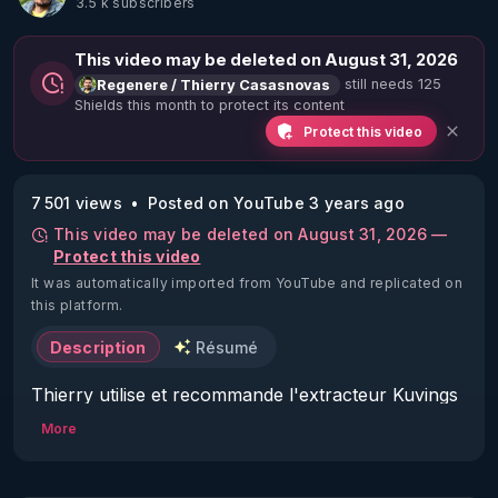
3.5 k subscribers
This video may be deleted on August 31, 2026
still needs 125
Regenere / Thierry Casasnovas
Shields this month to protect its content
Protect this video
7 501 views
Posted on YouTube 3 years ago
This video may be deleted on August 31, 2026 —
Protect this video
It was automatically imported from YouTube and replicated on
this platform.
Description
Résumé
Thierry utilise et recommande l'extracteur Kuvings 
Revo 830. Code réduction de 10 % sur toute la 
More
boutique Warmcook Kuvings :

▶ Code REGENERE10 //  