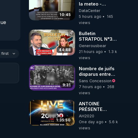
la meteo -
Citoicitoyen
DataCenter
10:45
5 hours ago
145
ue 
views
Bulletin
ml
STRATPOL N°302.
Armée des
Generousbear
drones, MS-21 en
44:48
21 hours ago
1.3 k
first
série, missiles
views
coréens.
07.08.2026.
Nombre de juifs
disparus entre
1941 et 1945
Sans Concession
(Réponse à mes
9:31
7 hours ago
268
accusateurs)
views
ANTOINE
PRÉSENTE
AH2020 LE LIVE
AH2020
20H ***DU
1:35:50
One day ago
5.6 k
06/08/2026***
views