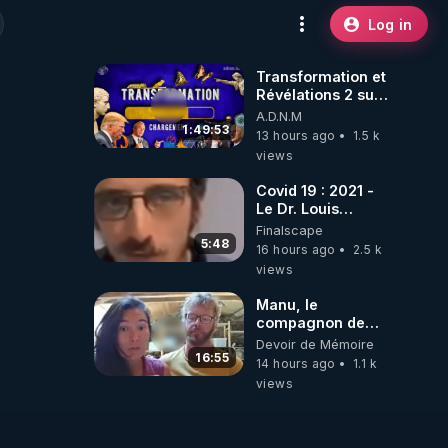
Log in
Transformation et
Révélations 2 sur
2 - live du
A.D.N.M
07/08/26
1:49:53
13 hours ago
1.5 k
views
Covid 19 : 2021 -
Le Dr. Louis
Fouché renverse
Finalscape
le plateau de
5:48
16 hours ago
2.5 k
CNews !
views
Manu, le
compagnon de
Kyria, raconte sa
Devoir de Mémoire
garde à vue
16:55
14 hours ago
1.1 k
musclée.
views
PARTAGEZ!