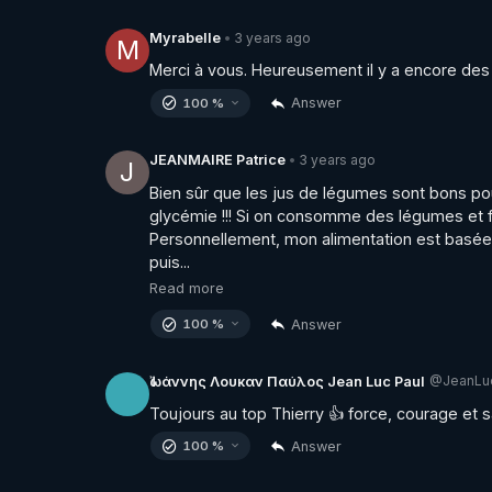
3 years ago
Myrabelle
•
M
Merci à vous. Heureusement il y a encore des
Answer
100 %
3 years ago
JEANMAIRE Patrice
•
J
Bien sûr que les jus de légumes sont bons pour l
glycémie !!! Si on consomme des légumes et frui
Personnellement, mon alimentation est basée s
puis...
Read more
Answer
100 %
@JeanLu
Ἰωάννης Λουκαν Παύλος Jean Luc Paul
Toujours au top Thierry 👍 force, courage et s
Answer
100 %