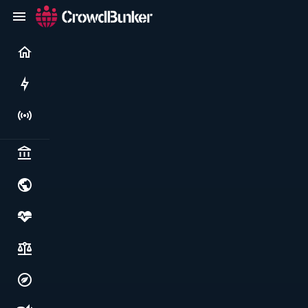
Current
Rushes
Live
Politics & institutions
World & geopolitics
Health, food & wellbeing
Society, justice & freedoms
Economy, environment & technology