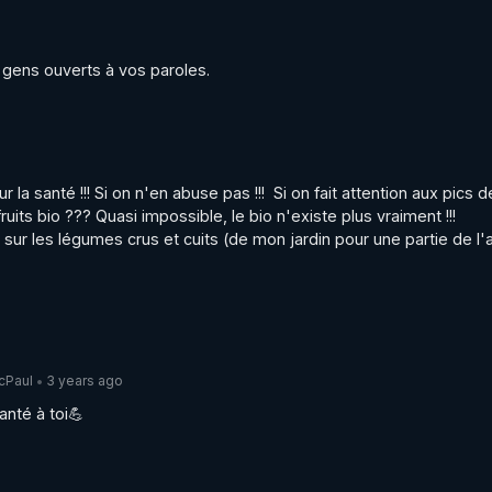
 gens ouverts à vos paroles.
a santé !!! Si on n'en abuse pas !!!  Si on fait attention aux pics de
ts bio ??? Quasi impossible, le bio n'existe plus vraiment !!! 
ur les légumes crus et cuits (de mon jardin pour une partie de l'a
cPaul
3 years ago
•
anté à toi💪