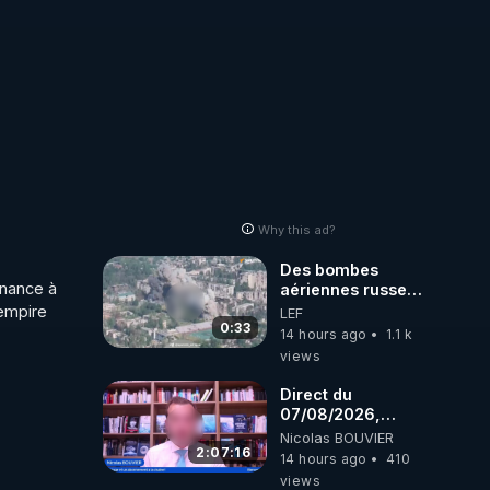
se 
hodes 
Why this ad?
acun 
Des bombes
nance à 
aériennes russes
e et 
anéantissent les
empire 
LEF
centres de
0:33
14 hours ago
1.1 k
contrôle de
views
drones de 3
brigades
Direct du
ukrainienne
07/08/2026,
présenté par
Nicolas BOUVIER
 
Nicolas BOUVIER
2:07:16
14 hours ago
410
views