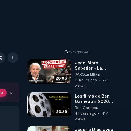
Why this ad?
Jean-Marc
Sabatier - La
Covid-19 n'a été
PAROLE LIBRE
que le début -
26:06
11 hours ago
721
L'ARNm &
views
l'ARNm-aa jusqu
eo
où auront-t-il ?
Les films de Ben
Garneau = 2026-
08-08
Ben Garneau
23:26
4 hours ago
417
views
Jouer a Dieu avec