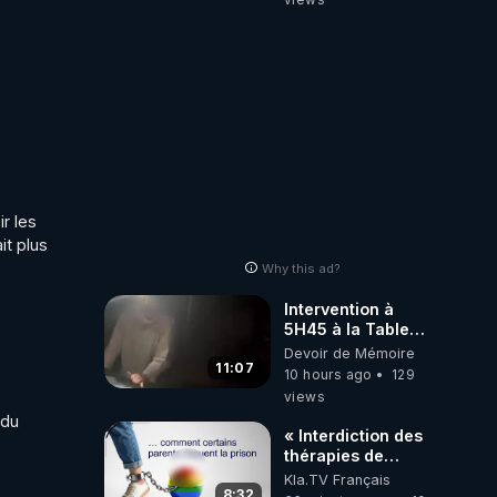
BALANCE TOUT
 les 
t plus 
Why this ad?
Intervention à
5H45 à la Table
de Gaya, chez
Devoir de Mémoire
Kyria et Manu.
11:07
10 hours ago
129
6/08/2026
views
PARTAGEZ !
du 
« Interdiction des
thérapies de
conversion »
Kla.TV Français
8:32