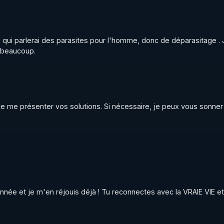
fute) , faire pression sur les gens directement en activant 
ossible de me le reprocher) et au final générer un profit fina
vec mes formations à 300€) tout cela en promettant que la 
o qui parlerai des parasites pour l'homme, donc de déparasitage . J
ir la personne ? 

i beaucoup.
 de me présenter vos solutions. Si nécessaire, je peux vous sonner
rry.rgnr/
ierrycasasnovas_rgnr
 année et je m'en réjouis déjà ! Tu reconnectes avec la VRAIE VIE et 