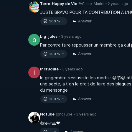
légumes , ou en jeûnant et de détourner ainsi
@Claire-Muriel
2 years ago
Terre-Happy de Vie
•
radiothérapie) du cancer . 

JUSTE BRAVO POUR TA CONTRIBUTION A L’HU
Ceci constituerait une forme de charlatanisme
Answer
100 %
mentale. 

3 years ago
big_jules
•
Est ce que j'ai dit que une cure de jus de légu
b
Bien sûr que non , ce serait un mensonge éhon
Par contre faire repousser un membre ça oui 
J'ai juste relaté et expliqué pourquoi il y a 
Answer
100 %
ces personnes ont employé. 

Jeûne, changement du mode de vie, j'ai oeuvré
3 years ago
incr8dule
•
i
peut jouer.

le gingembre ressuscite les morts : 😂🤣😂 at
Pourtant présenter d'autres voies thérapeutiq
une secte, a t'on le droit de faire des blague
est sévèrement sanctionné , suppressions de vi
du mensonge
Answer
100 %
Est ce que le parcours classique actuel pour 
Bien sûr que non !

@noTube
3 years ago
NoTube
•
Combien, 75 %, 50 % , 25 % ? On va le voir ...
Alors peut on considérer comme une forme d'e
👍💫✅🙏❤
charlatanisme le fait de ne proposer qu'une se
Answer
—