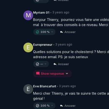
choses que l'on me reproche , bien que je le ré
leviers de la peur et de la culpabilité ( ça imp
3 years ago
Myriam 01
•
M
colossal ( ça aussi j'en suis trés loin même a
Bonjour Thierry,  pourriez vous faire une vidé
solution proposée est la seule à même de guér
mal  à trouver des conseils à ce niveau. Merc
Answer
100 %
C'est ce que l'on va voir aujourd'hui ….

3 years ago
Europreneur
•
E
________________

Quelles solutions pour le cholesterol ? Merci
adresse email. PS: je suis serieux
▶ Telegram : 
https://t.me/rgnr_fr
Answer
—
▶ Facebook : 
https://www.facebook.com/thie
▶ Instagram  : 
https://www.instagram.com/Th
Show response
▶Twitter : 
https://twitter.com/thierrycas
3 years ago
Eve Blancafort
•
E
Merci cher Thierry, je vais te suivre tte cette
génial !
Answer
100 %