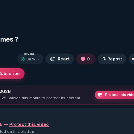
gumes ?
Relevant?
React
0
Repost
98 %
Subscribe
 2026
Protect this vid
 125 Shields this month to protect its content
26 —
Protect this video
ed on this platform.