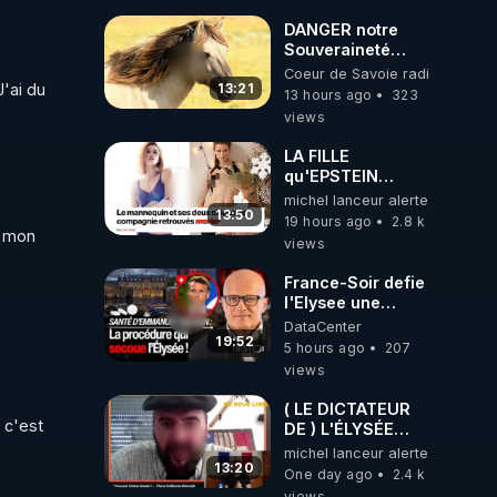
les 
DANGER notre
ncier 
Souveraineté
Alimentaire est
Coeur de Savoie radioweb TV
'ai du 
attaqué...
13:21
13 hours ago
323
views
LA FILLE
qu'EPSTEIN
VOULAIT CACHER
michel lanceur alerte
13:50
19 hours ago
2.8 k
 mon 
views
France-Soir defie
l'Elysee une
procedure inedite
DataCenter
sur la sante du
19:52
5 hours ago
207
president - Nexus
views
( LE DICTATEUR
c'est 
DE ) L'ÉLYSÉE
PANIQUE : PIERRE
michel lanceur alerte
GUILLAUME
13:20
One day ago
2.4 k
MERCADAL
views