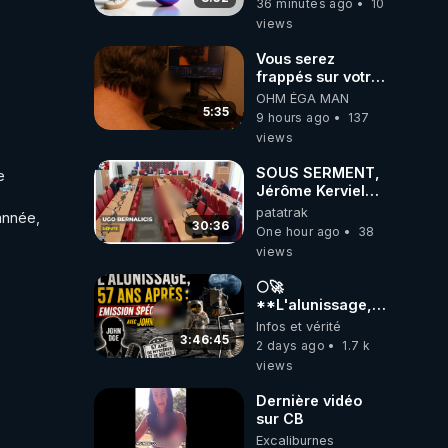
36 minutes ago
10
views
Vous serez
frappés sur votre
sol européens par
OHM ÉGA MAN
la faute des
5:35
9 hours ago
137
dirigeants qui
views
s'en mettent dans
le nez
SOUS SERMENT,
 
Jérôme Kerviel
balance tout à
patatrak
nnée, 
l'Assemblée !
30:36
One hour ago
38
views
🌕🚀
**L'alunissage,
57 ans après :
Infos et vérité
Émission spéciale
3:46:45
2 days ago
1.7 k
avec John Doe
views
!** 👨 🚀✨
Dernière vidéo
sur CB
Excaliburnes