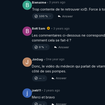
3 years ago
Bienaime
•
B
Trop contente de te retrouver ici😍. Force à to
Answer
100 %
3 years ago
Bott Sam
•
B
Les commentaires ci-dessous ne corresponden
comment cela se fait-il ?
Answer
0 %
One year ago
JinGag
•
J
Donc, le vidéo du médecin qui parlait de vitam
côté de ses pompes.
Answer
—
2 years ago
jseb11
•
j
Merci et bravo
Answer
—