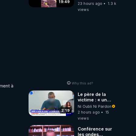
19:49
23 hours ago
1.3 k
views
Why this ad?
ment à 
Le père de la
victime : « un
gendarme nous a
Ni Oubli Ni Pardon
dit que c'était une
2:19
2 hours ago
15
libération
views
anticipée Covid-
19 »
Conférence sur
les ondes