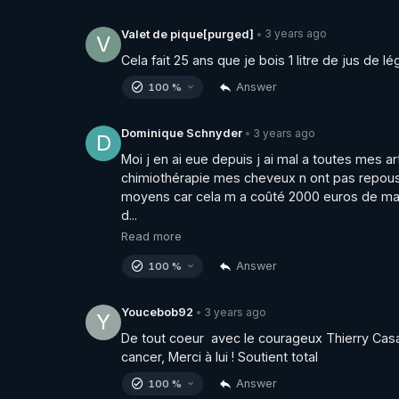
3 years ago
Valet de pique[purged]
•
V
Cela fait 25 ans que je bois 1 litre de jus de l
Answer
100 %
3 years ago
Dominique Schnyder
•
D
Moi j en ai eue depuis j ai mal a toutes mes art
chimiothérapie mes cheveux n ont pas repousse
moyens car cela m a coûté 2000 euros de ma poc
d...
Read more
Answer
100 %
3 years ago
Youcebob92
•
Y
De tout coeur  avec le courageux Thierry Cas
cancer, Merci à lui ! Soutient total
Answer
100 %