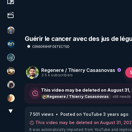
Science, history & spirituality
Culture, media & entertainment
Nicolas BOUVIER
Guérir le cancer avec des jus de lé
essentiel.news
CENSORSHIP DETECTED
Réinformation sur le monde
Regenere / Thierry Casasnovas
patatrak
3.5 k subscribers
Priscane
This video may be deleted on August 31,
still needs
Regenere / Thierry Casasnovas
La Puce à l'oreille
▼
View More
7 501 views
Posted on YouTube 3 years ago
This video may be deleted on August 31, 20
It was automatically imported from YouTube and replicat