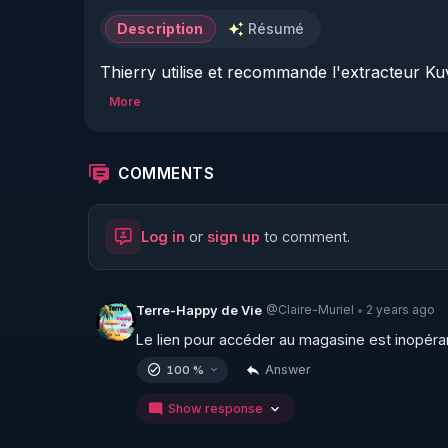
Description
Résumé
Thierry utilise et recommande l'extracteur Ku
Warmcook Kuvings :

More
▶ Code REGENERE10 //  
https://www.warmco
Commandez, offrez, partagez le magasine Reg
COMMENTS
▶ 
https://boutique.magazine-regenere.fr/
Log in
or
sign up
to comment.
Vidéo à télécharger et re uploader en cas de c
▶ 
https://crowdbunker.com/v/-Lg7j4uHACY
Retrouvez sur Crowdbunker les vidéos sur le
@Claire-Muriel
2 years ago
Terre-Happy de Vie
•
▶
https://crowdbunker.com/search?q=casa
Le lien pour accéder au magasine est inopéra
Answer
100 %
Peut on guérir un cancer avec des jus de légu
Show response
il m'a été de nombreuses fois reproché d'avoir