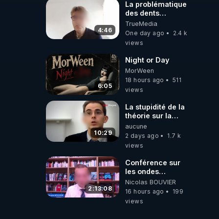
La problématique
des dents
dévitalisées et
TrueMedia
des implants
4:46
One day ago
2.4 k
views
Night or Day
MorWeen
18 hours ago
511
6:05
views
La stupidité de la
théorie sur la
responsabilité de
aucune
l’homme
10:29
2 days ago
1.7 k
concernant le
views
dioxyde de
carbone.
Conférence sur
les ondes
électromagnétiques
Nicolas BOUVIER
par Grégoire
2:13:08
16 hours ago
199
Caustru et Bart de
views
Wever !