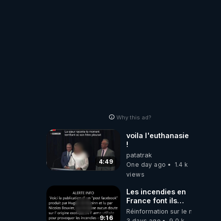
Why this ad?
voila l'euthanasie
!
patatrak
4:49
One day ago
1.4 k
views
Les incendies en
France font ils
partie d' un plan
Réinformation sur le monde
qui aurait débuté
9:16
3 days ago
9.0 k