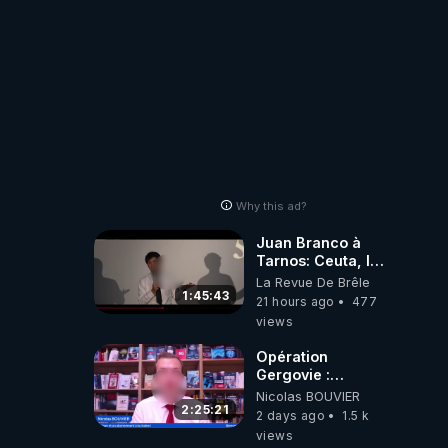
Why this ad?
Juan Branco à
Tarnos: Ceuta, le
narcotrafic et le
La Revue De Brêle
pouvoir en France
1:45:43
21 hours ago
477
views
Opération
Gergovie :
‪@38resistancegauloise‬
Nicolas BOUVIER
‪@MarionSigautOfficiel‬
2:25:21
2 days ago
1.5 k
‪@gladysriifard5710‬
views
Laëtitia