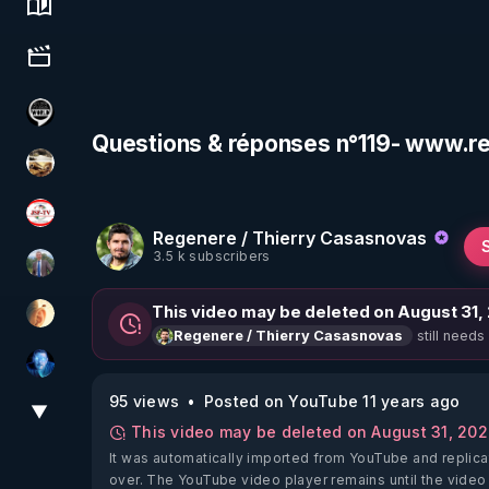
Science, history & spirituality
Culture, media & entertainment
Notre Réalité Est Falsifiée Et Fausse
Questions & réponses n°119- www.r
patatrak
JSF - TV
Regenere / Thierry Casasnovas
3.5 k subscribers
Nicolas BOUVIER
This video may be deleted on August 31,
La Puce à l'oreille
still needs
Regenere / Thierry Casasnovas
AH2020
95 views
Posted on YouTube 11 years ago
▼
View More
This video may be deleted on August 31, 20
It was automatically imported from YouTube and replica
over. The YouTube video player remains until the video