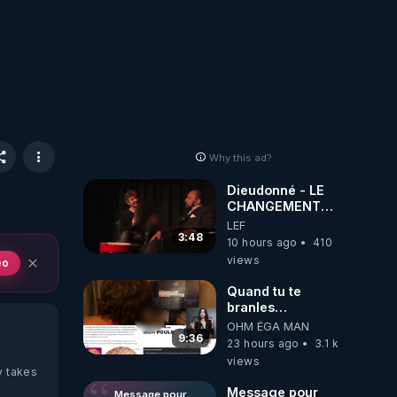
Why this ad?
Dieudonné - LE
CHANGEMENT
C'EST
LEF
MAINTENANT
3:48
10 hours ago
410
views
eo
Quand tu te
branles
bonhomme tu
OHM ÉGA MAN
émets des ondes
9:36
23 hours ago
3.1 k
ils ont juste omis
views
de t'expliquer
y takes
Message pour
Message pour