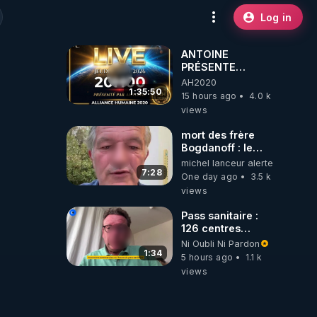
Log in
ANTOINE
PRÉSENTE
AH2020 LE LIVE
AH2020
20H ***DU
1:35:50
15 hours ago
4.0 k
06/08/2026***
views
mort des frère
Bogdanoff : le
mensonge d état
michel lanceur alerte
7:28
One day ago
3.5 k
views
Pass sanitaire :
126 centres
commerciaux
Ni Oubli Ni Pardon
concernés par
1:34
5 hours ago
1.1 k
l'obligation dans
views
toute la France