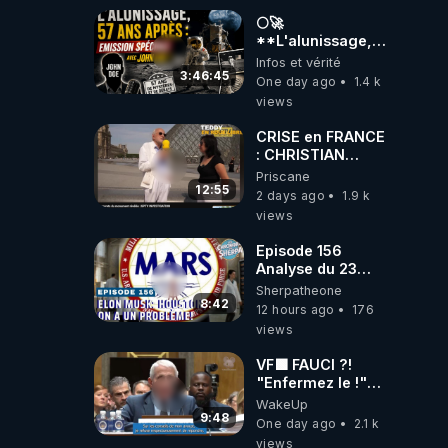
🌕🚀
**L'alunissage,
57 ans après :
Infos et vérité
Émission spéciale
3:46:45
One day ago
1.4 k
avec John Doe
views
!** 👨 🚀✨
CRISE en FRANCE
: CHRISTIAN
COTTEN FAIT une
Priscane
étrange
12:55
2 days ago
1.9 k
découverte
views
Episode 156
Analyse du 23
février 2025 Elon
Sherpatheone
Musk : Houston ,
8:42
12 hours ago
176
on a un problème
views
!
VF🟩 FAUCI ?!
"Enfermez le !"
(Lock him up!) -
WakeUp
Quartz Traduction
9:48
One day ago
2.1 k
views