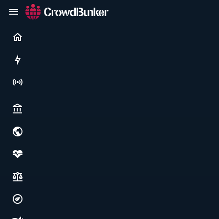
Current
Rushes
Live
Politics & institutions
World & geopolitics
Health, food & wellbeing
Society, justice & freedoms
Economy, environment & technology