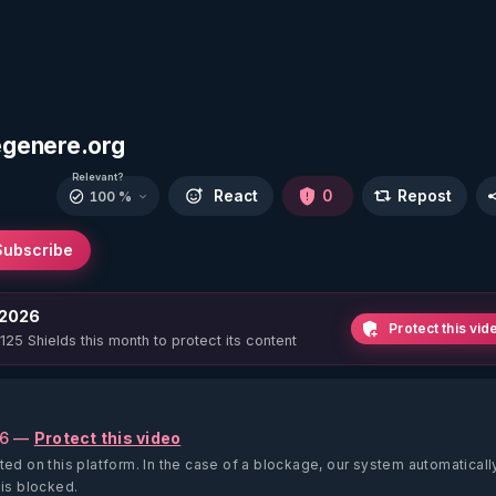
egenere.org
Relevant?
React
0
Repost
100 %
Subscribe
 2026
Protect this vid
 125 Shields this month to protect its content
26 —
Protect this video
ted on this platform.
In the case of a blockage, our system automaticall
 is blocked.