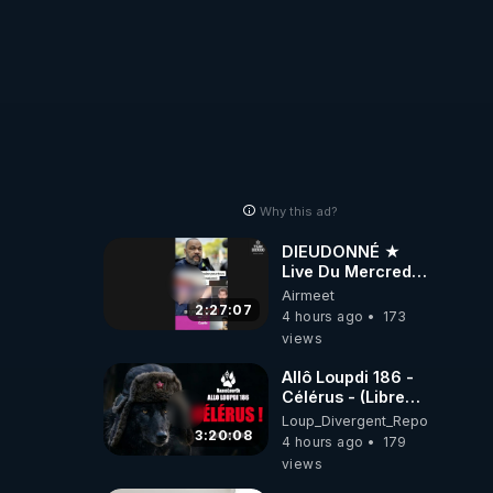
Why this ad?
DIEUDONNÉ ★
Live Du Mercredi
5 Août 2026
Airmeet
2:27:07
4 hours ago
173
views
Allô Loupdi 186 -
Célérus - (Libre
Antenne) - Loup
Loup_Divergent_Reposts
Divergent
3:20:08
4 hours ago
179
2026.08.06
views