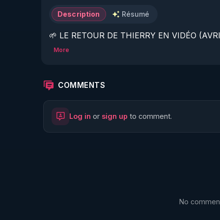
Description
Résumé
🌱 LE RETOUR DE THIERRY EN VIDÉO (AVRIL
More
https://www.rgnr.fr/presentation.html
🌱 LE MAGAZINE RÉGÉNÈRE 

COMMENTS
http://rgnr.li/ymag
Log in
or
sign up
to comment.
🌱 LA BOUTIQUE DU MAGAZINE

https://boutique.magazine-regenere.fr/
🌱 FIL TELEGRAM

https://t.me/rgnr_fr
No comments