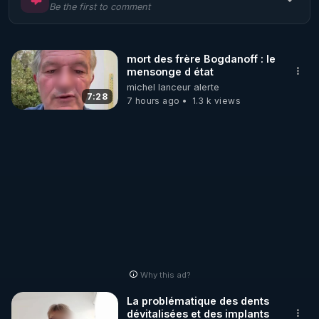
Be the first to comment
🌱 LE MAGAZINE RÉGÉNÈRE 

http://rgnr.li/ymag
mort des frère Bogdanoff : le
mensonge d état
🌱 LA BOUTIQUE DU MAGAZINE

michel lanceur alerte
Pour obtenir les anciens numéros que vous avez 
7:28
7 hours ago
1.3 k views
https://boutique.magazine-regenere.fr/
🌱 FIL TELEGRAM

Écoutez les podcasts gratuits de Thierry et les 
https://t.me/rgnr_fr
🌱 FACEBOOK

Why this ad?
http://rgnr.li/facebook
La problématique des dents
dévitalisées et des implants
🌱 INSTAGRAM
