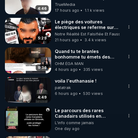
TrueMedia
4:46
17 hours ago
1.1 k views
https://www.instagram.com/rdlr_thierrycasasnovas/
http://rgnr.li/instagram
Le piège des voitures
électriques se referme sur
les usagers !
Notre Réalité Est Falsifiée Et Fausse
🌱 LA NEWSLETTER

5:29
21 hours ago
3.4 k views
Pour ne pas rater l’actualité RGNR (stages, 
Quand tu te branles
bonhomme tu émets des
http://rgnr.li/news
ondes ils ont juste omis de
OHM ÉGA MAN
t'expliquer
9:36
4 hours ago
335 views
🌱 VIDÉOS NON CENSURÉES SUR ODYSEE 

Toutes les vidéos Youtube sont aussi sur la 
voila l'euthanasie !
patatrak
6 hours ago
530 views
http://rgnr.li/odysee
4:49
🌱 LES STAGES EN PRÉSENTIEL

Le parcours des rares
Canadairs utilisés en
Gironde, juste protéger les
L'info comme jamais
http://rgnr.li/stages
riches donc la mafia ! 😒🤢😡
One day ago
https://odysee.com/@anonyme:d3/GP