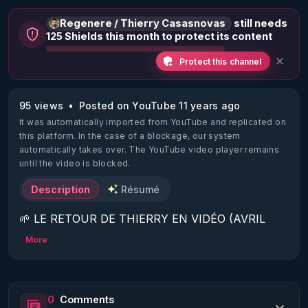
Regenere / Thierry Casasnovas
still needs
125 Shields this month to protect its content
Protect this channel
95 views
Posted on YouTube 11 years ago
It was automatically imported from YouTube and replicated on
this platform.
In the case of a blockage, our system
automatically takes over. The YouTube video player remains
until the video is blocked.
Description
Résumé
🌱 LE RETOUR DE THIERRY EN VIDÉO (AVRIL 
2022)!

More
Découvrez la saison 2 des vidéos sur le nouveau 
https://www.rgnr.fr/presentation.html
0
Comments