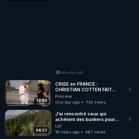
Why this ad?
CRISE en FRANCE :
CHRISTIAN COTTEN FAIT
une étrange découverte
Priscane
12:55
One day ago
733 views
J’ai rencontré ceux qui
achètent des bunkers pour
survivre à la fin du monde
LEF
56:21
16 hours ago
487 views