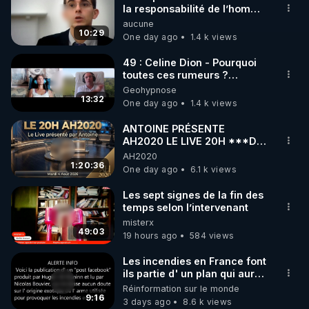
▶ 30 jours gratuit sur l’application de méditation et 
la responsabilité de l’homme
concernant le dioxyde de
aucune
de bien-être ENVOL :

carbone.
10:29
One day ago
1.4 k views
Rendez-vous sur 
https://www.envol.app/code
 avec 
le code : REGENERE
49 : Celine Dion - Pourquoi
toutes ces rumeurs ?
Enquête sous hypnose
Geohypnose
13:32
One day ago
1.4 k views
ANTOINE PRÉSENTE
AH2020 LE LIVE 20H ***DU
04/08/2026*** 📷LE
AH2020
GRAND RÉVEIL EST EN
1:20:36
One day ago
6.1 k views
MARCHE 📷
Les sept signes de la fin des
temps selon l’intervenant
misterx
49:03
19 hours ago
584 views
Les incendies en France font
ils partie d' un plan qui aurait
débuté le 11 septembre 2001
Réinformation sur le monde
?
9:16
3 days ago
8.6 k views