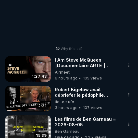
Why this ad?
I Am Steve McQueen
⎮Documentaire ARTE ⎮
Cinema
Airmeet
1:27:43
6 hours ago
105 views
Robert Bigelow avait
débriefer le pédophile
génocidaire de donald j
tic tac ufo
trump
2:21
3 hours ago
107 views
Les films de Ben Garneau =
2026-08-05
Ben Garneau
15:39
One day ago
2.2 k views