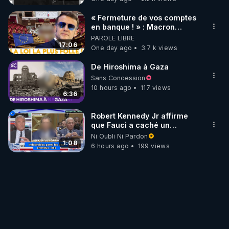
« Fermeture de vos comptes
en banque ! » : Macron
impose une loi folle !
PAROLE LIBRE
17:06
One day ago
3.7 k views
De Hiroshima à Gaza
Sans Concession
10 hours ago
117 views
6:36
Robert Kennedy Jr affirme
que Fauci a caché un
infarctus pulmonaire
Ni Oubli Ni Pardon
survenu après sa
1:08
6 hours ago
199 views
vaccination