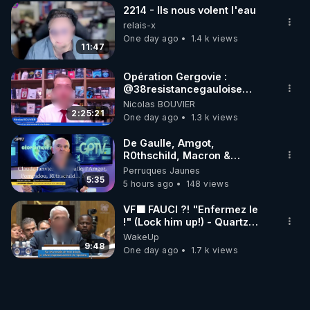
2214 - Ils nous volent l'eau
relais-x
One day ago
1.4 k views
11:47
Opération Gergovie :
‪@38resistancegauloise‬
‪@MarionSigautOfficiel‬
Nicolas BOUVIER
‪@gladysriifard5710‬ Laëtitia
2:25:21
One day ago
1.3 k views
De Gaulle, Amgot,
R0thschild, Macron &
Pompidou… Macron Claude
Perruques Jaunes
Janvier, GPTV, 18 X 2024
5:35
5 hours ago
148 views
VF🟩 FAUCI ?! "Enfermez le
!" (Lock him up!) - Quartz
Traduction
WakeUp
9:48
One day ago
1.7 k views