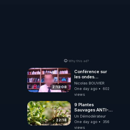
Why this ad?
Conférence sur
les ondes
électromagnétiques
Nicolas BOUVIER
par Grégoire
2:13:08
One day ago
602
Caustru et Bart de
views
Wever !
9 Plantes
Sauvages ANTI-
FAMINE: ces
Un Démodérateur
Ressources
22:18
One day ago
356
NUTRITIVES&MéDICINALES
views