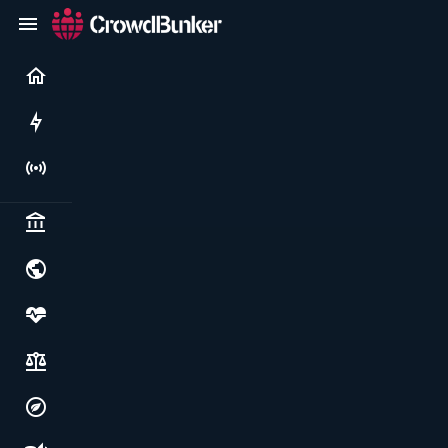
Current
Rushes
Live
Politics & institutions
World & geopolitics
Health, food & wellbeing
Society, justice & freedoms
Economy, environment & technology