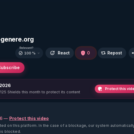
egenere.org
Relevant?
React
0
Repost
100 %
Subscribe
 2026
Protect this vid
 125 Shields this month to protect its content
26 —
Protect this video
ted on this platform.
In the case of a blockage, our system automaticall
 is blocked.