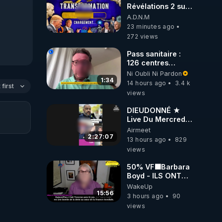
Révélations 2 sur
2 - live du
A.D.N.M
07/08/26
23 minutes ago
272 views
Pass sanitaire :
126 centres
commerciaux
Ni Oubli Ni Pardon
concernés par
1:34
14 hours ago
3.4 k
first
l'obligation dans
views
toute la France
DIEUDONNÉ ★
Live Du Mercredi
5 Août 2026
Airmeet
2:27:07
13 hours ago
829
views
50% VF🟩Barbara
Boyd - ILS ONT
MENTI SUR TOUT
WakeUp
-Jocelyne
15:56
3 hours ago
90
Traduction
views