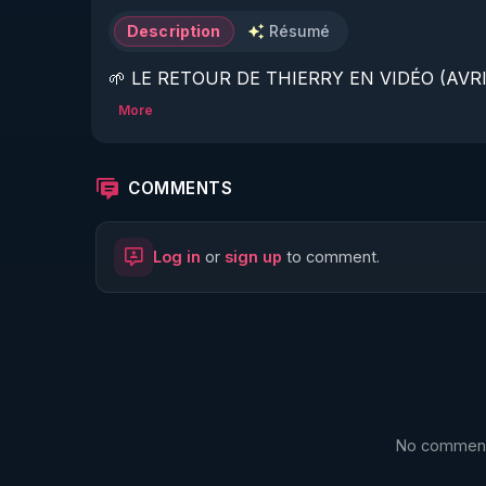
Description
Résumé
🌱 LE RETOUR DE THIERRY EN VIDÉO (AVRIL
More
https://www.rgnr.fr/presentation.html
🌱 LE MAGAZINE RÉGÉNÈRE 

COMMENTS
http://rgnr.li/ymag
Log in
or
sign up
to comment.
🌱 LA BOUTIQUE DU MAGAZINE

https://boutique.magazine-regenere.fr/
🌱 FIL TELEGRAM

https://t.me/rgnr_fr
No comments