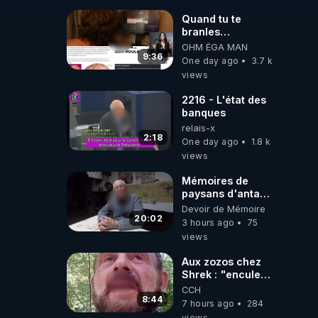
JARDIN&des
Haies
Quand tu te
branles
bonhomme tu
OHM ÉGA MAN
émets des ondes
9:36
One day ago
3.7 k
ils ont juste omis
views
de t'expliquer
2216 - L'état des
banques
relais-x
2:18
One day ago
1.8 k
views
Mémoires de
paysans d'antan
avec Jean
Devoir de Mémoire
20:02
3 hours ago
75
views
Aux zozos chez
Shrek : "encule
toi tout seul
CCH
espèce de mal
8:44
7 hours ago
284
polish"
views