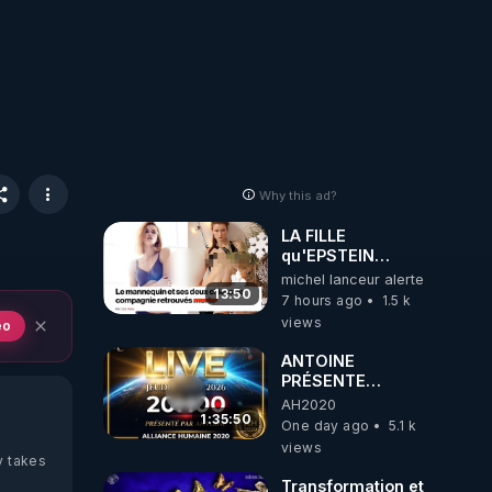
Why this ad?
LA FILLE
qu'EPSTEIN
VOULAIT CACHER
michel lanceur alerte
13:50
7 hours ago
1.5 k
views
eo
ANTOINE
PRÉSENTE
AH2020 LE LIVE
AH2020
20H ***DU
1:35:50
One day ago
5.1 k
06/08/2026***
views
y takes
Transformation et