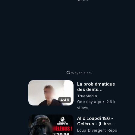
Why this ad?
La problématique
des dents
dévitalisées et
TrueMedia
des implants
4:46
One day ago
2.6 k
views
Allô Loupdi 186 -
Célérus - (Libre
Antenne) - Loup
Loup_Divergent_Reposts
Divergent
3:20:08