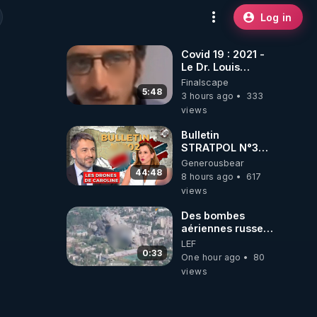
Log in
Covid 19 : 2021 -
Le Dr. Louis
Fouché renverse
Finalscape
le plateau de
5:48
3 hours ago
333
CNews !
views
Bulletin
STRATPOL N°302.
Armée des
Generousbear
drones, MS-21 en
44:48
8 hours ago
617
série, missiles
views
coréens.
07.08.2026.
Des bombes
aériennes russes
anéantissent les
LEF
centres de
0:33
One hour ago
80
contrôle de
views
drones de 3
brigades
ukrainienne