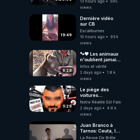
13 hours ago
595
2026.08.06
views
Dernière vidéo
sur CB
Excaliburnes
19:49
10 hours ago
934
views
🐾💖 Les animaux
n'oublient jamais
ceux qu'ils
Infos et vérité
aiment… 🥹❤️
6:28
2 days ago
1.8 k
views
Le piège des
voitures
électriques se
Notre Réalité Est Falsifiée Et F
referme sur les
5:29
2 days ago
4.6 k
usagers !
views
Juan Branco à
Tarnos: Ceuta, le
narcotrafic et le
La Revue De Brêle