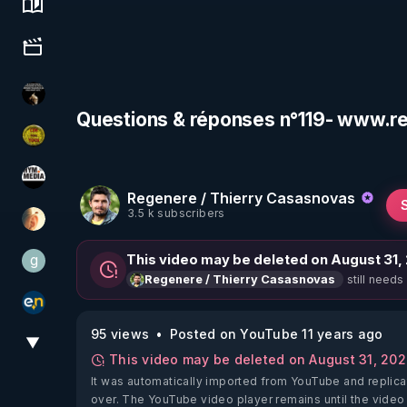
Science, history & spirituality
Culture, media & entertainment
Infos et vérité
Questions & réponses n°119- www.r
CDS pour TOUS
HYM.MEDIA
Regenere / Thierry Casasnovas
3.5 k subscribers
La Puce à l'oreille
g
This video may be deleted on August 31,
gilo59
still needs
Regenere / Thierry Casasnovas
essentiel.news
95 views
Posted on YouTube 11 years ago
▼
View More
This video may be deleted on August 31, 20
It was automatically imported from YouTube and replica
over. The YouTube video player remains until the video