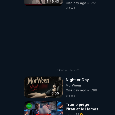
pouvoir en France
1:45:43
One day ago
755
views
Why this ad?
Night or Day
MorWeen
One day ago
796
6:05
views
Trump piège
l'Iran et le Hamas
Jague76