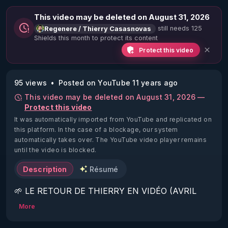
This video may be deleted on August 31, 2026
still needs 125
Regenere / Thierry Casasnovas
Shields this month to protect its content
Protect this video
95 views
Posted on YouTube 11 years ago
This video may be deleted on August 31, 2026 —
Protect this video
It was automatically imported from YouTube and replicated on
this platform.
In the case of a blockage, our system
automatically takes over. The YouTube video player remains
until the video is blocked.
Description
Résumé
🌱 LE RETOUR DE THIERRY EN VIDÉO (AVRIL 
2022)!

More
Découvrez la saison 2 des vidéos sur le nouveau 