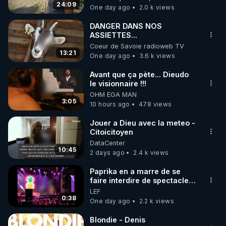
Bretagne
24:09
One day ago
2.0 k views
code : REGENERE10

DANGER DANS NOS
▶ 30 jours gratuit sur l’application de méditation et 
ASSIETTES...
Coeur de Savoie radioweb TV
de bien-être ENVOL :

13:21
One day ago
3.6 k views
Rendez-vous sur 
https://www.envol.app/code
 avec 
le code : REGENERE
Avant que ça pète... Dieudo
le visionnaire !!!
OHM ÉGA MAN
3:05
10 hours ago
478 views
Jouer a Dieu avec la meteo -
Citoicitoyen
DataCenter
10:45
2 days ago
2.4 k views
Paprika en a marre de se
faire interdire de spectacle.
Elle décide donc de devenir
LEF
DJ !
0:38
One day ago
2.2 k views
Blondie - Denis