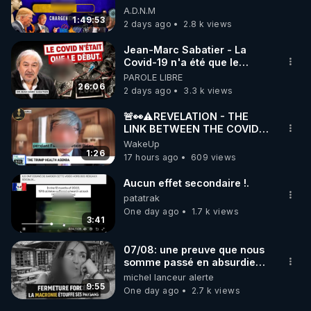
07/08/26
A.D.N.M
1:49:53
2 days ago
2.8 k views
Jean-Marc Sabatier - La
Covid-19 n'a été que le
début - L'ARNm & l'ARNm-aa
PAROLE LIBRE
jusqu où auront-t-il ?
26:06
2 days ago
3.3 k views
🚨👀⚠️REVELATION - THE
LINK BETWEEN THE COVID
VACCINE AND CANCER -LIEN
WakeUp
VACCIN COVID ET CANCER
1:26
17 hours ago
609 views
Aucun effet secondaire !.
patatrak
One day ago
1.7 k views
3:41
07/08: une preuve que nous
somme passé en absurdie
une dictature qui veut faire
michel lanceur alerte
taire ses opposant !
9:55
One day ago
2.7 k views