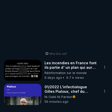
Why this ad?
Les incendies en France font
ils partie d' un plan qui aurait
débuté le 11 septembre 2001
Réinformation sur le monde
?
9:16
6 days ago
9.7 k views
01/2022 L'infectiologue
Gilles Pialoux, chef du
service des maladies
Ni Oubli Ni Pardon
infectieuses de l'hôpital
56 minutes ago
Tenon, pointe « l'absence de
politique de dépistage »