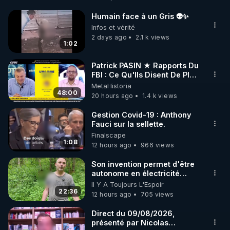
http://rgnr.li/facebook
Humain face à un Gris 👽✨
🌱 INSTAGRAM

Infos et vérité
2 days ago
2.1 k views
1:02
https://www.instagram.com/rdlr_thierrycasasnovas/
http://rgnr.li/instagram
Patrick PASIN ★ Rapports Du
FBI : Ce Qu'Ils Disent De Plus
Grave Sur Hitler
MetaHistoria
🌱 LA NEWSLETTER

48:00
20 hours ago
1.4 k views
Pour ne pas rater l’actualité RGNR (stages, 
Gestion Covid-19 : Anthony
Fauci sur la sellette.
http://rgnr.li/news
Finalscape
1:08
12 hours ago
966 views
🌱 VIDÉOS NON CENSURÉES SUR ODYSEE 

Toutes les vidéos Youtube sont aussi sur la 
Son invention permet d'être
autonome en électricité
avec un simple ruisseau
Il Y A Toujours L'Espoir
http://rgnr.li/odysee
22:36
12 hours ago
705 views
🌱 LES STAGES EN PRÉSENTIEL

Direct du 09/08/2026,
présenté par Nicolas