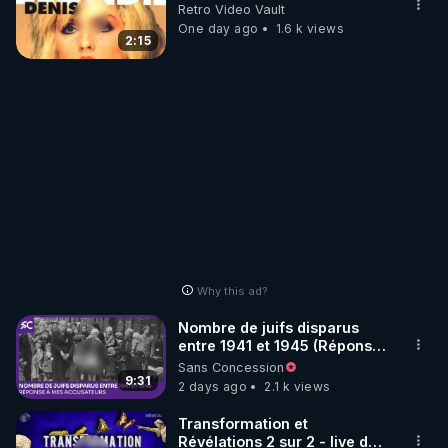
Retro Video Vault
One day ago
1.6 k views
2:15
Why this ad?
Nombre de juifs disparus
entre 1941 et 1945 (Réponse
à mes accusateurs)
Sans Concession
9:31
2 days ago
2.1 k views
Transformation et
Révélations 2 sur 2 - live du