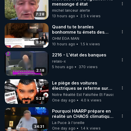
mensonge d état
🌱 INSTAGRAM

michel lanceur alerte
7:28
13 hours ago
2.5 k views
https://www.instagram.com/rdlr_thierrycasasnovas/
http://rgnr.li/instagram
Quand tu te branles
bonhomme tu émets des
ondes ils ont juste omis de
OHM ÉGA MAN
🌱 LA NEWSLETTER

t'expliquer
9:36
10 hours ago
1.5 k views
Pour ne pas rater l’actualité RGNR (stages, 
2216 - L'état des banques
http://rgnr.li/news
relais-x
5 hours ago
370 views
2:18
🌱 VIDÉOS NON CENSURÉES SUR ODYSEE 

Toutes les vidéos Youtube sont aussi sur la 
Le piège des voitures
électriques se referme sur
les usagers !
Notre Réalité Est Falsifiée Et Fausse
http://rgnr.li/odysee
5:29
One day ago
4.0 k views
🌱 LES STAGES EN PRÉSENTIEL

Pourquoi HAARP prépare en
réalité un CHAOS climatique,
on répond
La Puce à l'oreille
http://rgnr.li/stages
34:31
One day ago
1.4 k views