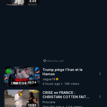
4:49
Why this ad?
Trump piège l'Iran et le
Hamas
Jague76
15:24
4 hours ago
108 views
CRISE en FRANCE :
CHRISTIAN COTTEN FAIT
une étrange découverte
Priscane
12:55
One day ago
1.4 k views