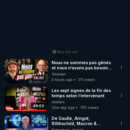
Why this ad?
Nous ne sommes pas gênés
et nous n’avons pas besoin
de nous excuser ! #jw
Ghislain
#jehovah #collegecentral
18:30
5 hours ago
211 views
Les sept signes de la fin des
temps selon l’intervenant
misterx
49:03
One day ago
750 views
De Gaulle, Amgot,
R0thschild, Macron &
Pompidou… Macron Claude
Perruques Jaunes