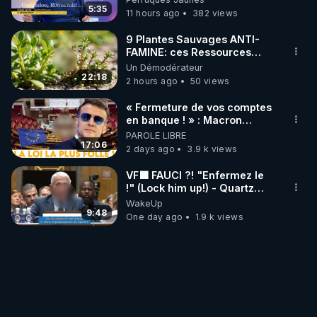
Janvier, GPTV, 18 X 2024
5:35
11 hours ago
382 views
9 Plantes Sauvages ANTI-
FAMINE: ces Ressources
NUTRITIVES&MéDICINALES"gratuite
Un Démodérateur
JARDIN&des Haies
22:18
2 hours ago
50 views
« Fermeture de vos comptes
en banque ! » : Macron
impose une loi folle !
PAROLE LIBRE
17:06
2 days ago
3.9 k views
VF🟩 FAUCI ?! "Enfermez le
!" (Lock him up!) - Quartz
Traduction
WakeUp
9:48
One day ago
1.9 k views