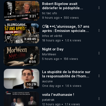
Robert Bigelow avait
▶ 30 jours gratuit sur l’application de méditation et 
débriefer le pédophile
génocidaire de donald j
tic tac ufo
de bien-être ENVOL :

trump
2:21
9 hours ago
550 views
Rendez-vous sur 
https://www.envol.app/code
 avec 
le code : REGENERE
🌕🚀 **L'alunissage, 57 ans
après : Émission spéciale
avec John Doe !** 👨 🚀✨
Infos et vérité
3:46:45
18 hours ago
1.0 k views
Night or Day
MorWeen
5 hours ago
156 views
6:05
La stupidité de la théorie sur
la responsabilité de l’homme
concernant le dioxyde de
aucune
carbone.
10:29
One day ago
1.6 k views
voila l'euthanasie !
patatrak
12 hours ago
1.1 k views