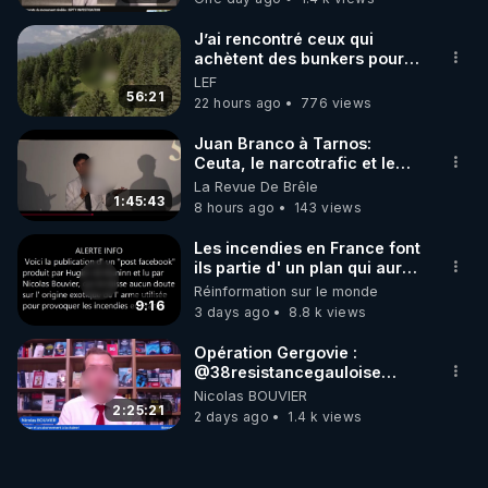
J’ai rencontré ceux qui
achètent des bunkers pour
survivre à la fin du monde
LEF
56:21
22 hours ago
776 views
Juan Branco à Tarnos:
Ceuta, le narcotrafic et le
pouvoir en France
La Revue De Brêle
1:45:43
8 hours ago
143 views
Les incendies en France font
ils partie d' un plan qui aurait
débuté le 11 septembre 2001
Réinformation sur le monde
?
9:16
3 days ago
8.8 k views
Opération Gergovie :
‪@38resistancegauloise‬
‪@MarionSigautOfficiel‬
Nicolas BOUVIER
‪@gladysriifard5710‬ Laëtitia
2:25:21
2 days ago
1.4 k views