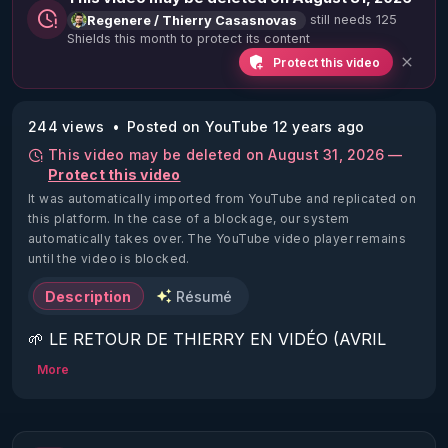
still needs 125
Regenere / Thierry Casasnovas
Shields this month to protect its content
Protect this video
244 views
Posted on YouTube 12 years ago
This video may be deleted on August 31, 2026 —
Protect this video
It was automatically imported from YouTube and replicated on
this platform.
In the case of a blockage, our system
automatically takes over. The YouTube video player remains
until the video is blocked.
Description
Résumé
🌱 LE RETOUR DE THIERRY EN VIDÉO (AVRIL 
2022)!

More
Découvrez la saison 2 des vidéos sur le nouveau 
https://www.rgnr.fr/presentation.html