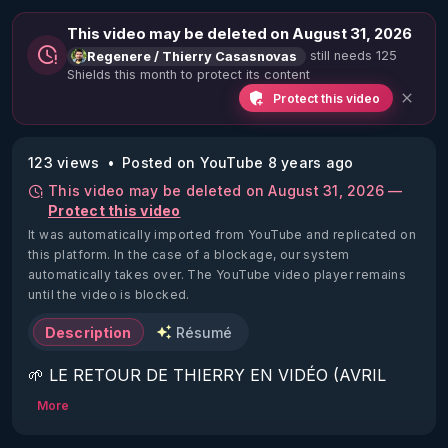
This video may be deleted on August 31, 2026
still needs 125
Regenere / Thierry Casasnovas
Shields this month to protect its content
Protect this video
123 views
Posted on YouTube 8 years ago
This video may be deleted on August 31, 2026 —
Protect this video
It was automatically imported from YouTube and replicated on
this platform.
In the case of a blockage, our system
automatically takes over. The YouTube video player remains
until the video is blocked.
Description
Résumé
🌱 LE RETOUR DE THIERRY EN VIDÉO (AVRIL 
2022)!

More
Découvrez la saison 2 des vidéos sur le nouveau 