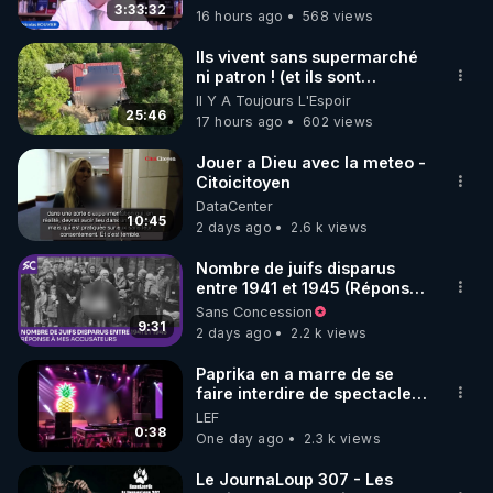
l’évidence scientifique, la
3:33:32
16 hours ago
568 views
code : REGENERE10

croyance tomberait. À Caen,
où je résidais alors, je
Ils vivent sans supermarché
diffusais un tract que j’avais
▶ 30 jours gratuit sur l’application de méditation et 
ni patron ! (et ils sont
moi-même rédigé, intitulé:
heureux)
Il Y A Toujours L'Espoir
de bien-être ENVOL :

"La vérité, enfin." L’adresse
25:46
17 hours ago
602 views
postale de mon association y
Rendez-vous sur 
https://www.envol.app/code
 avec 
était imprimée, afin que le
le code : REGENERE
Jouer a Dieu avec la meteo -
public puisse se renseigner
Citoicitoyen
davantage. Résultat: une
demande et deux lettres
DataCenter
10:45
d’injures pour plusieurs
2 days ago
2.6 k views
milliers de tracts distribués.
En 1990, la loi Gayssot fut
Nombre de juifs disparus
promulguée. Le professeur
entre 1941 et 1945 (Réponse
Faurisson me dit: "Le texte
à mes accusateurs)
Sans Concession
sanctionne la contestation
9:31
2 days ago
2.2 k views
de crimes contre l’humanité
‘qui ont été commis’. C’est
Paprika en a marre de se
une aubaine pour nous, car
faire interdire de spectacle.
pour nous condamner, les
Elle décide donc de devenir
LEF
juges devront prouver que
DJ !
0:38
One day ago
2.3 k views
les crimes contestés ont
bien été commis. En
Le JournaLoup 307 - Les
conséquence, le débat