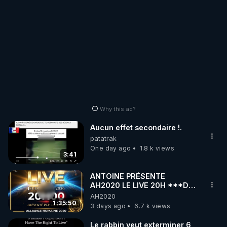
Why this ad?
Aucun effet secondaire !.
patatrak
One day ago
1.8 k views
3:41
ANTOINE PRÉSENTE
AH2020 LE LIVE 20H ***DU
06/08/2026***
AH2020
1:35:50
3 days ago
6.7 k views
Le rabbin veut exterminer 6