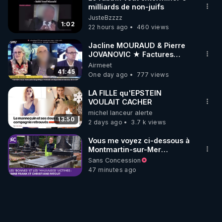
milliards de non-juifs
JusteBzzzz
1:02
22 hours ago
460 views
Jacline MOURAUD & Pierre
JOVANOVIC ★ Factures
Impayées : Où Est Passé Le
Airmeet
Pognon ?
41:45
One day ago
777 views
LA FILLE qu'EPSTEIN
VOULAIT CACHER
michel lanceur alerte
13:50
2 days ago
3.7 k views
Vous me voyez ci-dessous à
Montmartin-sur-Mer
(Manche), devant la tombe
Sans Concession
de la famille Fatout. J’avais
47 minutes ago
découvert leur histoire en
1992, alors que je préparais
un article sur les
bombardements alliés
meurtriers de l’été 1944. L͟e͟
͟d͟e͟s͟t͟i͟n͟ ͟d͟e͟ ͟M͟l͟l͟e͟ ͟F͟a͟t͟o͟u͟t͟ Dans