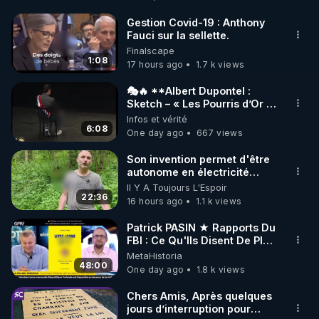
http://rgnr.li/facebook
Gestion Covid-19 : Anthony
Fauci sur la sellette.
🌱 INSTAGRAM

Finalscape
1:08
17 hours ago
1.7 k views
https://www.instagram.com/rdlr_thierrycasasnovas/
http://rgnr.li/instagram
🎭🔥 **Albert Dupontel :
Sketch – « Les Pourris d’Or »
🏆💰**
Infos et vérité
🌱 LA NEWSLETTER

6:08
One day ago
667 views
Pour ne pas rater l’actualité RGNR (stages, 
Son invention permet d'être
autonome en électricité
http://rgnr.li/news
avec un simple ruisseau
Il Y A Toujours L'Espoir
22:36
16 hours ago
1.1 k views
🌱 VIDÉOS NON CENSURÉES SUR ODYSEE 

Toutes les vidéos Youtube sont aussi sur la 
Patrick PASIN ★ Rapports Du
FBI : Ce Qu'Ils Disent De Plus
Grave Sur Hitler
MetaHistoria
http://rgnr.li/odysee
48:00
One day ago
1.8 k views
🌱 LES STAGES EN PRÉSENTIEL

Chers Amis, Après quelques
jours d’interruption pour