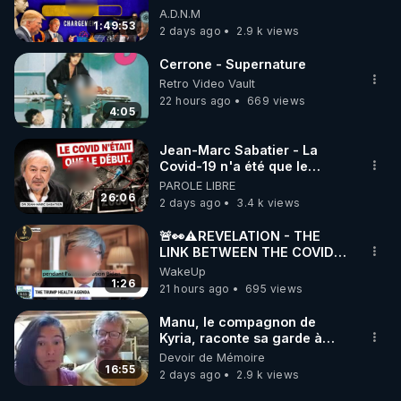
accompagné…
07/08/26
A.D.N.M
1:49:53
2 days ago
2.9 k views
Cerrone - Supernature
Retro Video Vault
22 hours ago
669 views
4:05
Jean-Marc Sabatier - La
Covid-19 n'a été que le
début - L'ARNm & l'ARNm-aa
PAROLE LIBRE
jusqu où auront-t-il ?
26:06
2 days ago
3.4 k views
🚨👀⚠️REVELATION - THE
LINK BETWEEN THE COVID
VACCINE AND CANCER -LIEN
WakeUp
VACCIN COVID ET CANCER
1:26
21 hours ago
695 views
Manu, le compagnon de
Kyria, raconte sa garde à
vue musclée. PARTAGEZ!
Devoir de Mémoire
16:55
2 days ago
2.9 k views