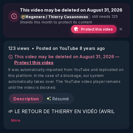
This video may be deleted on August 31, 2026
still needs 125
Regenere / Thierry Casasnovas
Shields this month to protect its content
Protect this video
123 views
Posted on YouTube 8 years ago
This video may be deleted on August 31, 2026 —
Protect this video
It was automatically imported from YouTube and replicated on
this platform.
In the case of a blockage, our system
automatically takes over. The YouTube video player remains
until the video is blocked.
Description
Résumé
🌱 LE RETOUR DE THIERRY EN VIDÉO (AVRIL 
2022)!

More
Découvrez la saison 2 des vidéos sur le nouveau 