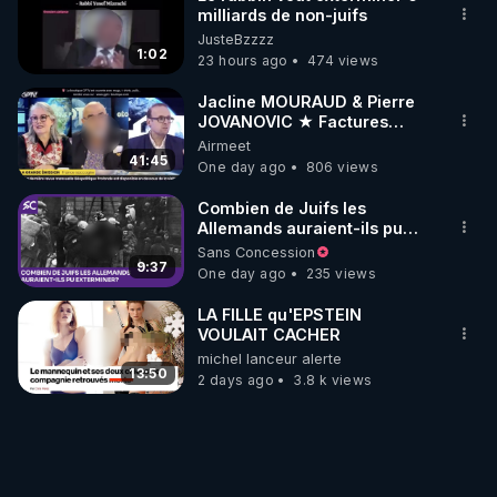
milliards de non-juifs
JusteBzzzz
1:02
23 hours ago
474 views
Jacline MOURAUD & Pierre
JOVANOVIC ★ Factures
Impayées : Où Est Passé Le
Airmeet
Pognon ?
41:45
One day ago
806 views
Combien de Juifs les
Allemands auraient-ils pu
exterminer?
Sans Concession
9:37
One day ago
235 views
LA FILLE qu'EPSTEIN
VOULAIT CACHER
michel lanceur alerte
13:50
2 days ago
3.8 k views