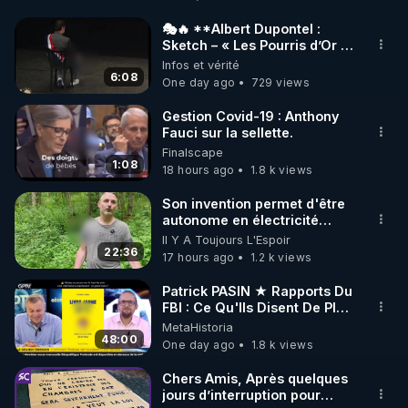
http://rgnr.li/facebook
🎭🔥 **Albert Dupontel :
Sketch – « Les Pourris d’Or »
🌱 INSTAGRAM

🏆💰**
Infos et vérité
6:08
One day ago
729 views
https://www.instagram.com/rdlr_thierrycasasnovas/
http://rgnr.li/instagram
Gestion Covid-19 : Anthony
Fauci sur la sellette.
Finalscape
🌱 LA NEWSLETTER

1:08
18 hours ago
1.8 k views
Pour ne pas rater l’actualité RGNR (stages, 
Son invention permet d'être
autonome en électricité
http://rgnr.li/news
avec un simple ruisseau
Il Y A Toujours L'Espoir
22:36
17 hours ago
1.2 k views
🌱 VIDÉOS NON CENSURÉES SUR ODYSEE 

Toutes les vidéos Youtube sont aussi sur la 
Patrick PASIN ★ Rapports Du
FBI : Ce Qu'Ils Disent De Plus
Grave Sur Hitler
MetaHistoria
http://rgnr.li/odysee
48:00
One day ago
1.8 k views
🌱 LES STAGES EN PRÉSENTIEL

Chers Amis, Après quelques
jours d’interruption pour