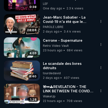
accompagné…
Elle décide donc de devenir
LEF
DJ !
0:38
One day ago
2.3 k views
Jean-Marc Sabatier - La
Covid-19 n'a été que le
début - L'ARNm & l'ARNm-aa
PAROLE LIBRE
jusqu où auront-t-il ?
26:06
2 days ago
3.4 k views
Cerrone - Supernature
Retro Video Vault
23 hours ago
684 views
4:05
Le scandale des livres
détruits
tourdedavid
6:40
2 days ago
407 views
🚨👀⚠️REVELATION - THE
LINK BETWEEN THE COVID
VACCINE AND CANCER -LIEN
WakeUp
VACCIN COVID ET CANCER
1:26
22 hours ago
708 views