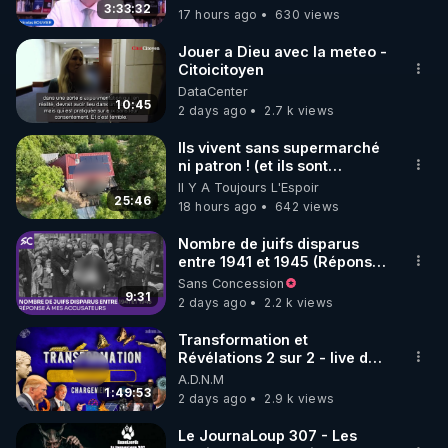
l’évidence scientifique, la
3:33:32
17 hours ago
630 views
code : REGENERE10

croyance tomberait. À Caen,
où je résidais alors, je
Jouer a Dieu avec la meteo -
diffusais un tract que j’avais
▶ 30 jours gratuit sur l’application de méditation et 
Citoicitoyen
moi-même rédigé, intitulé:
DataCenter
de bien-être ENVOL :

"La vérité, enfin." L’adresse
10:45
2 days ago
2.7 k views
postale de mon association y
Rendez-vous sur 
https://www.envol.app/code
 avec 
était imprimée, afin que le
le code : REGENERE
Ils vivent sans supermarché
public puisse se renseigner
ni patron ! (et ils sont
davantage. Résultat: une
heureux)
demande et deux lettres
Il Y A Toujours L'Espoir
25:46
d’injures pour plusieurs
18 hours ago
642 views
milliers de tracts distribués.
En 1990, la loi Gayssot fut
Nombre de juifs disparus
promulguée. Le professeur
entre 1941 et 1945 (Réponse
Faurisson me dit: "Le texte
à mes accusateurs)
Sans Concession
sanctionne la contestation
9:31
2 days ago
2.2 k views
de crimes contre l’humanité
‘qui ont été commis’. C’est
Transformation et
une aubaine pour nous, car
Révélations 2 sur 2 - live du
pour nous condamner, les
07/08/26
A.D.N.M
juges devront prouver que
1:49:53
2 days ago
2.9 k views
les crimes contestés ont
bien été commis. En
Le JournaLoup 307 - Les
conséquence, le débat