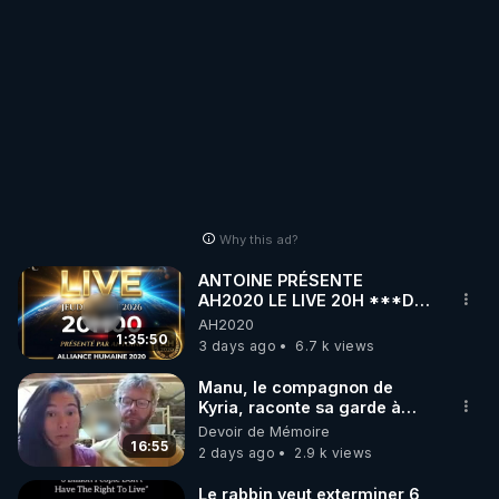
Why this ad?
ANTOINE PRÉSENTE
AH2020 LE LIVE 20H ***DU
06/08/2026***
AH2020
1:35:50
3 days ago
6.7 k views
Manu, le compagnon de
Kyria, raconte sa garde à
vue musclée. PARTAGEZ!
Devoir de Mémoire
16:55
2 days ago
2.9 k views
Le rabbin veut exterminer 6