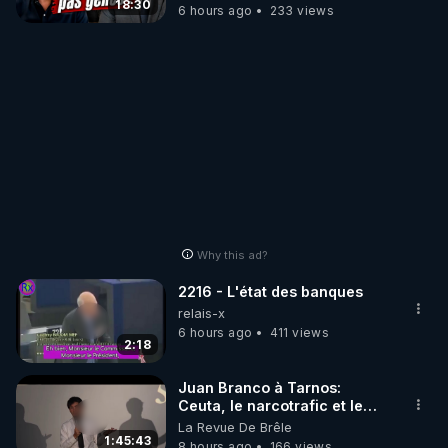
#jehovah #collegecentral
18:30
6 hours ago
233 views
Why this ad?
2216 - L'état des banques
relais-x
6 hours ago
411 views
2:18
Juan Branco à Tarnos:
Ceuta, le narcotrafic et le
pouvoir en France
La Revue De Brêle
1:45:43
8 hours ago
166 views