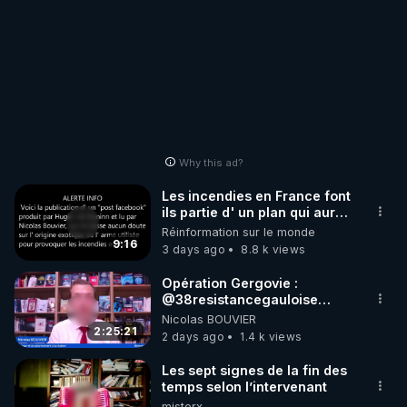
Why this ad?
Les incendies en France font
ils partie d' un plan qui aurait
débuté le 11 septembre 2001
Réinformation sur le monde
?
9:16
3 days ago
8.8 k views
Opération Gergovie :
‪@38resistancegauloise‬
‪@MarionSigautOfficiel‬
Nicolas BOUVIER
‪@gladysriifard5710‬ Laëtitia
2:25:21
2 days ago
1.4 k views
Les sept signes de la fin des
temps selon l’intervenant
misterx