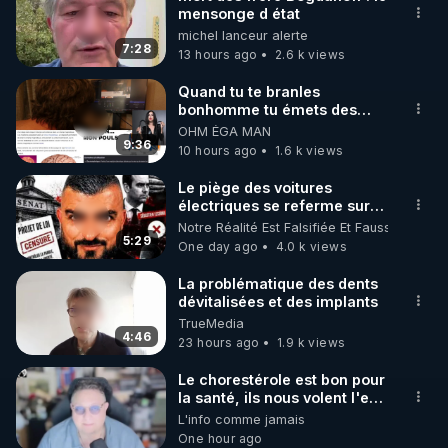
mensonge d état
🌱 INSTAGRAM

michel lanceur alerte
7:28
13 hours ago
2.6 k views
https://www.instagram.com/rdlr_thierrycasasnovas/
http://rgnr.li/instagram
Quand tu te branles
bonhomme tu émets des
ondes ils ont juste omis de
OHM ÉGA MAN
🌱 LA NEWSLETTER

t'expliquer
9:36
10 hours ago
1.6 k views
Pour ne pas rater l’actualité RGNR (stages, 
Le piège des voitures
électriques se referme sur
http://rgnr.li/news
les usagers !
Notre Réalité Est Falsifiée Et Fausse
5:29
One day ago
4.0 k views
🌱 VIDÉOS NON CENSURÉES SUR ODYSEE 

Toutes les vidéos Youtube sont aussi sur la 
La problématique des dents
dévitalisées et des implants
TrueMedia
http://rgnr.li/odysee
4:46
23 hours ago
1.9 k views
🌱 LES STAGES EN PRÉSENTIEL

Le chorestérole est bon pour
la santé, ils nous volent l'eau
! 😒🤢😡
L'info comme jamais
http://rgnr.li/stages
https://odysee.com/@anonyme:d3/C
One hour ago