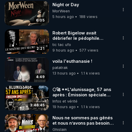
Night or Day
▶ 30 jours gratuit sur l’application de méditation et 
MorWeen
de bien-être ENVOL :

5 hours ago
188 views
6:05
Rendez-vous sur 
https://www.envol.app/code
 avec 
le code : REGENERE
Robert Bigelow avait
débriefer le pédophile
génocidaire de donald j
tic tac ufo
trump
2:21
9 hours ago
577 views
voila l'euthanasie !
patatrak
13 hours ago
1.1 k views
4:49
🌕🚀 **L'alunissage, 57 ans
après : Émission spéciale
avec John Doe !** 👨 🚀✨
Infos et vérité
3:46:45
19 hours ago
1.1 k views
Nous ne sommes pas gênés
et nous n’avons pas besoin
de nous excuser ! #jw
Ghislain