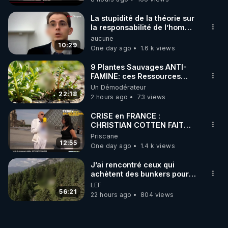
La stupidité de la théorie sur
la responsabilité de l’homme
concernant le dioxyde de
aucune
carbone.
10:29
One day ago
1.6 k views
9 Plantes Sauvages ANTI-
FAMINE: ces Ressources
NUTRITIVES&MéDICINALES"gratuite
Un Démodérateur
JARDIN&des Haies
22:18
2 hours ago
73 views
CRISE en FRANCE :
CHRISTIAN COTTEN FAIT
une étrange découverte
Priscane
12:55
One day ago
1.4 k views
J’ai rencontré ceux qui
achètent des bunkers pour
survivre à la fin du monde
LEF
56:21
22 hours ago
804 views