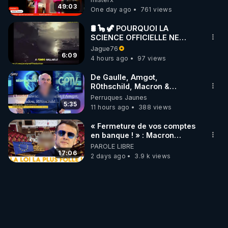
49:03
One day ago
761 views
🛢 🦕 🦖 POURQUOI LA
SCIENCE OFFICIELLE NE
CONNAÎT-ELLE PAS LA VRAIE
Jague76
ORIGINE DU PÉTROLE ?
6:09
4 hours ago
97 views
De Gaulle, Amgot,
R0thschild, Macron &
Pompidou… Macron Claude
Perruques Jaunes
Janvier, GPTV, 18 X 2024
5:35
11 hours ago
388 views
« Fermeture de vos comptes
en banque ! » : Macron
impose une loi folle !
PAROLE LIBRE
17:06
2 days ago
3.9 k views