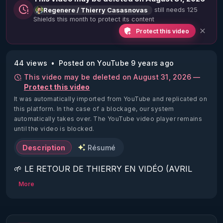
still needs 125
Regenere / Thierry Casasnovas
Shields this month to protect its content
Protect this video
44 views
Posted on YouTube 9 years ago
This video may be deleted on August 31, 2026 —
Protect this video
It was automatically imported from YouTube and replicated on
this platform.
In the case of a blockage, our system
automatically takes over. The YouTube video player remains
until the video is blocked.
Description
Résumé
🌱 LE RETOUR DE THIERRY EN VIDÉO (AVRIL 
2022)!

More
Découvrez la saison 2 des vidéos sur le nouveau 
https://www.rgnr.fr/presentation.html