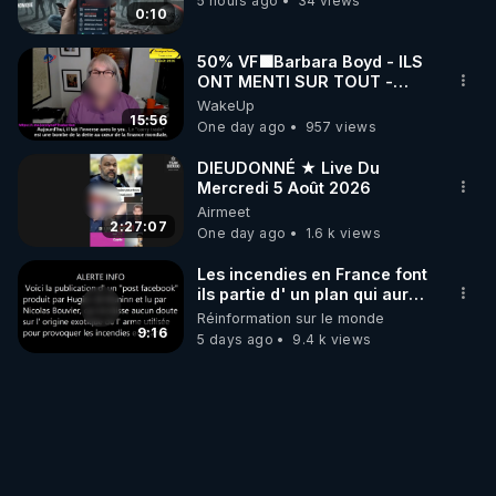
5 hours ago
34 views
0:10
50% VF🟩Barbara Boyd - ILS
ONT MENTI SUR TOUT -
Jocelyne Traduction
WakeUp
15:56
One day ago
957 views
DIEUDONNÉ ★ Live Du
Mercredi 5 Août 2026
Airmeet
2:27:07
One day ago
1.6 k views
Les incendies en France font
ils partie d' un plan qui aurait
débuté le 11 septembre 2001
Réinformation sur le monde
?
9:16
5 days ago
9.4 k views