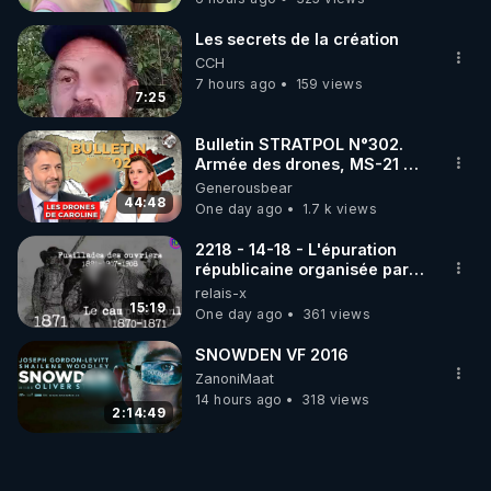
Les secrets de la création
CCH
7 hours ago
159 views
7:25
Bulletin STRATPOL N°302.
Armée des drones, MS-21 en
série, missiles coréens.
Generousbear
07.08.2026.
44:48
One day ago
1.7 k views
2218 - 14-18 - L'épuration
républicaine organisée par
les frères de la truelle
relais-x
15:19
One day ago
361 views
SNOWDEN VF 2016
ZanoniMaat
14 hours ago
318 views
2:14:49