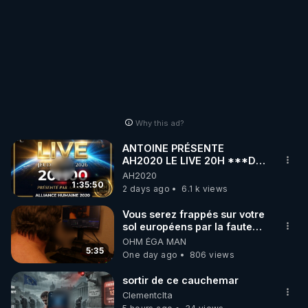
Why this ad?
ANTOINE PRÉSENTE
AH2020 LE LIVE 20H ***DU
06/08/2026***
AH2020
1:35:50
2 days ago
6.1 k views
Vous serez frappés sur votre
sol européens par la faute
des dirigeants qui s'en
OHM ÉGA MAN
mettent dans le nez
5:35
One day ago
806 views
sortir de ce cauchemar
Clementclta