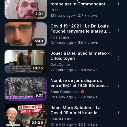
tombe par le Commandant
🌱 INSTAGRAM

Cousteau le 25 juin 1997
CCH
7:31
13 hours ago
2.7 k views
https://www.instagram.com/rdlr_thierrycasasnovas/
http://rgnr.li/instagram
Covid 19 : 2021 - Le Dr. Louis
Fouché renverse le plateau
de CNews !
Finalscape
🌱 LA NEWSLETTER

5:48
One day ago
5.0 k views
Pour ne pas rater l’actualité RGNR (stages, 
Jouer a Dieu avec la meteo -
Citoicitoyen
http://rgnr.li/news
DataCenter
10:45
22 hours ago
1.8 k views
🌱 VIDÉOS NON CENSURÉES SUR ODYSEE 

Toutes les vidéos Youtube sont aussi sur la 
Nombre de juifs disparus
entre 1941 et 1945 (Réponse
à mes accusateurs)
Sans Concession
http://rgnr.li/odysee
9:31
One day ago
1.6 k views
🌱 LES STAGES EN PRÉSENTIEL

Jean-Marc Sabatier - La
Covid-19 n'a été que le
début - L'ARNm & l'ARNm-aa
PAROLE LIBRE
http://rgnr.li/stages
jusqu où auront-t-il ?
26:06
One day ago
2.5 k views