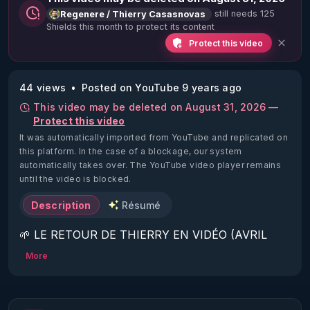
still needs 125
Regenere / Thierry Casasnovas
Shields this month to protect its content
Protect this video
44 views
Posted on YouTube 9 years ago
This video may be deleted on August 31, 2026 —
Protect this video
It was automatically imported from YouTube and replicated on
this platform.
In the case of a blockage, our system
automatically takes over. The YouTube video player remains
until the video is blocked.
Description
Résumé
🌱 LE RETOUR DE THIERRY EN VIDÉO (AVRIL 
2022)!

More
Découvrez la saison 2 des vidéos sur le nouveau 
https://www.rgnr.fr/presentation.html