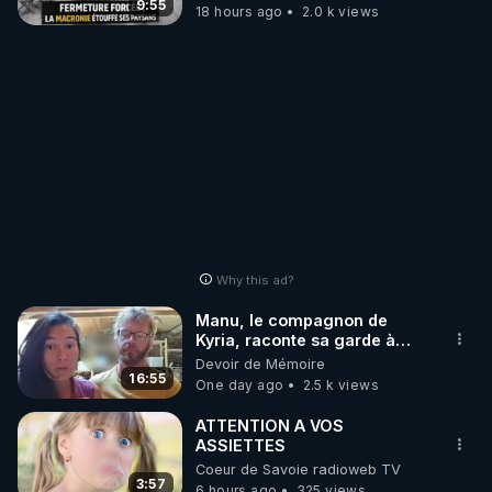
taire ses opposant !
9:55
18 hours ago
2.0 k views
Why this ad?
Manu, le compagnon de
Kyria, raconte sa garde à
vue musclée. PARTAGEZ!
Devoir de Mémoire
16:55
One day ago
2.5 k views
ATTENTION A VOS
ASSIETTES
Coeur de Savoie radioweb TV
3:57
6 hours ago
325 views