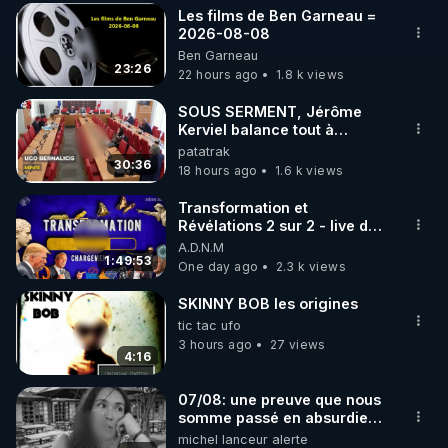
Les films de Ben Garneau =
▶ 30 jours gratuit sur l’application de méditation et 
2026-08-08
Ben Garneau
de bien-être ENVOL :

23:26
22 hours ago
1.8 k views
Rendez-vous sur 
https://www.envol.app/code
 avec 
le code : REGENERE
SOUS SERMENT, Jérôme
Kerviel balance tout à
l'Assemblée !
patatrak
30:36
18 hours ago
1.6 k views
Transformation et
Révélations 2 sur 2 - live du
07/08/26
A.D.N.M
1:49:53
One day ago
2.3 k views
SKINNY BOB les origines
tic tac ufo
3 hours ago
27 views
4:16
07/08: une preuve que nous
somme passé en absurdie
une dictature qui veut faire
michel lanceur alerte