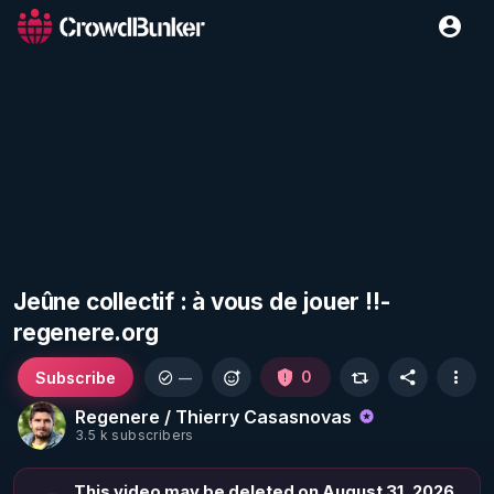
Jeûne collectif : à vous de jouer !!-
regenere.org
Subscribe
0
—
Regenere / Thierry Casasnovas
3.5 k subscribers
This video may be deleted on August 31, 2026