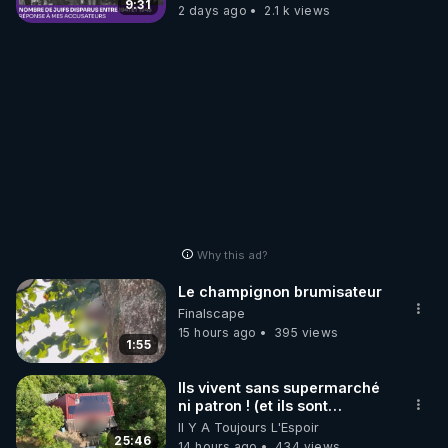
9:31
2 days ago
2.1 k views
Why this ad?
Le champignon brumisateur
Finalscape
15 hours ago
395 views
1:55
Ils vivent sans supermarché
ni patron ! (et ils sont
heureux)
Il Y A Toujours L'Espoir
25:46
14 hours ago
434 views