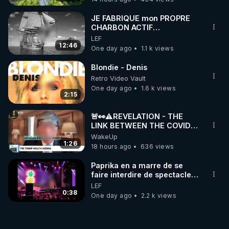
JE FABRIQUE mon PROPRE
CHARBON ACTIF
GRATUITEMENT pour
LEF
Purifier mon EAU
12:46
One day ago
1.1 k views
Blondie - Denis
Retro Video Vault
One day ago
1.6 k views
2:15
🚨👀⚠️REVELATION - THE
LINK BETWEEN THE COVID
VACCINE AND CANCER -LIEN
WakeUp
VACCIN COVID ET CANCER
1:26
18 hours ago
636 views
Paprika en a marre de se
faire interdire de spectacle.
Elle décide donc de devenir
LEF
DJ !
0:38
One day ago
2.2 k views