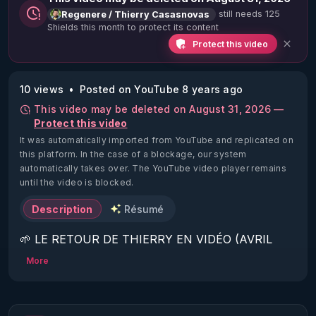
still needs 125
Regenere / Thierry Casasnovas
Shields this month to protect its content
Protect this video
10 views
Posted on YouTube 8 years ago
This video may be deleted on August 31, 2026 —
Protect this video
It was automatically imported from YouTube and replicated on
this platform.
In the case of a blockage, our system
automatically takes over. The YouTube video player remains
until the video is blocked.
Description
Résumé
🌱 LE RETOUR DE THIERRY EN VIDÉO (AVRIL 
2022)!

More
Découvrez la saison 2 des vidéos sur le nouveau 
https://www.rgnr.fr/presentation.html