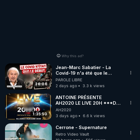
Why this ad?
Jean-Marc Sabatier - La
Covid-19 n'a été que le
début - L'ARNm & l'ARNm-aa
PAROLE LIBRE
jusqu où auront-t-il ?
26:06
2 days ago
3.3 k views
ANTOINE PRÉSENTE
AH2020 LE LIVE 20H ***DU
06/08/2026***
AH2020
1:35:50
3 days ago
6.6 k views
Cerrone - Supernature
Retro Video Vault