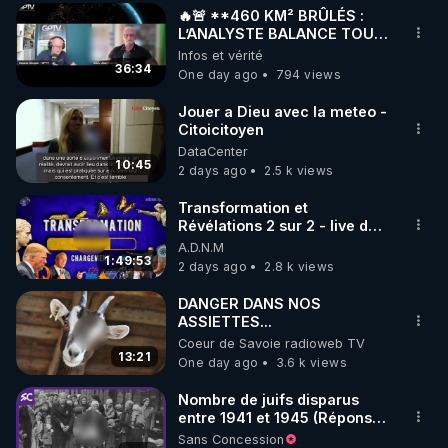
🔥🚨 **460 KM² BRÛLÉS :
▶ 30 jours gratuit sur l’application de méditation et 
L’ANALYSTE BALANCE TOUT
SUR CETTE IMPOSTURE !**
Infos et vérité
de bien-être ENVOL :

🔥🌲 | GPTV
36:34
One day ago
794 views
Rendez-vous sur 
https://www.envol.app/code
 avec 
le code : REGENERE
Jouer a Dieu avec la meteo -
Citoicitoyen
DataCenter
10:45
2 days ago
2.5 k views
Transformation et
Révélations 2 sur 2 - live du
07/08/26
A.D.N.M
1:49:53
2 days ago
2.8 k views
DANGER DANS NOS
ASSIETTES...
Coeur de Savoie radioweb TV
13:21
One day ago
3.6 k views
Nombre de juifs disparus
entre 1941 et 1945 (Réponse
à mes accusateurs)
Sans Concession