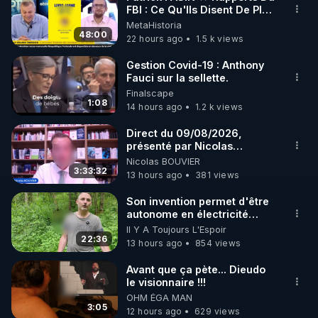
FBI : Ce Qu'Ils Disent De Plus
🌱 INSTAGRAM

Grave Sur Hitler
MetaHistoria
48:00
22 hours ago
1.5 k views
https://www.instagram.com/rdlr_thierrycasasnovas/
http://rgnr.li/instagram
Gestion Covid-19 : Anthony
Fauci sur la sellette.
Finalscape
🌱 LA NEWSLETTER

1:08
14 hours ago
1.2 k views
Pour ne pas rater l’actualité RGNR (stages, 
Direct du 09/08/2026,
présenté par Nicolas
http://rgnr.li/news
BOUVIER
Nicolas BOUVIER
3:33:32
13 hours ago
381 views
🌱 VIDÉOS NON CENSURÉES SUR ODYSEE 

Toutes les vidéos Youtube sont aussi sur la 
Son invention permet d'être
autonome en électricité
avec un simple ruisseau
Il Y A Toujours L'Espoir
http://rgnr.li/odysee
22:36
13 hours ago
854 views
🌱 LES STAGES EN PRÉSENTIEL

Avant que ça pète... Dieudo
le visionnaire !!!
OHM ÉGA MAN
http://rgnr.li/stages
3:05
12 hours ago
629 views