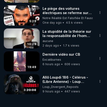
Le piège des voitures
électriques se referme sur
les usagers !
Notre Réalité Est Falsifiée Et Fausse
5:29
One day ago
4.5 k views
La stupidité de la théorie sur
la responsabilité de l’homme
concernant le dioxyde de
aucune
carbone.
10:29
2 days ago
1.7 k views
Dernière vidéo sur CB
Excaliburnes
6 hours ago
606 views
19:49
Allô Loupdi 186 - Célérus -
(Libre Antenne) - Loup
Divergent 2026.08.06
Loup_Divergent_Reposts
3:20:08
9 hours ago
447 views