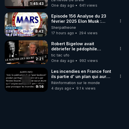
1:45:43
One day ago
641 views
Episode 156 Analyse du 23
février 2025 Elon Musk :
Houston , on a un problème !
Sherpatheone
8:42
17 hours ago
294 views
Robert Bigelow avait
débriefer le pédophile
génocidaire de donald j
tic tac ufo
trump
2:21
One day ago
992 views
Les incendies en France font
ils partie d' un plan qui aurait
débuté le 11 septembre 2001
Réinformation sur le monde
?
9:16
4 days ago
9.1 k views