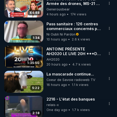
Armée des drones, MS-21 en
🌱 INSTAGRAM

série, missiles coréens.
Generousbear
07.08.2026.
44:48
4 hours ago
174 views
https://www.instagram.com/rdlr_thierrycasasnovas/
http://rgnr.li/instagram
Pass sanitaire : 126 centres
commerciaux concernés par
l'obligation dans toute la
Ni Oubli Ni Pardon
🌱 LA NEWSLETTER

France
1:34
10 hours ago
2.6 k views
Pour ne pas rater l’actualité RGNR (stages, 
ANTOINE PRÉSENTE
AH2020 LE LIVE 20H ***DU
http://rgnr.li/news
06/08/2026***
AH2020
1:35:50
20 hours ago
4.7 k views
🌱 VIDÉOS NON CENSURÉES SUR ODYSEE 

Toutes les vidéos Youtube sont aussi sur la 
La mascarade continue...
Coeur de Savoie radioweb TV
16 hours ago
1.1 k views
http://rgnr.li/odysee
5:22
🌱 LES STAGES EN PRÉSENTIEL

2216 - L'état des banques
relais-x
One day ago
1.7 k views
http://rgnr.li/stages
2:18