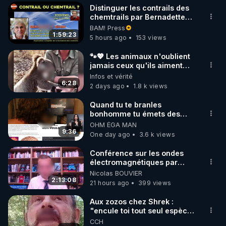
Distinguer les contrails des
▶ 30 jours gratuit sur l’application de méditation et 
chemtrails par Bernadette
Bihin
BAM! Press
de bien-être ENVOL :

1:59:23
5 hours ago
153 views
Rendez-vous sur 
https://www.envol.app/code
 avec 
le code : REGENERE
🐾💖 Les animaux n'oublient
jamais ceux qu'ils aiment…
🥹❤️
Infos et vérité
6:28
2 days ago
1.8 k views
Quand tu te branles
bonhomme tu émets des
ondes ils ont juste omis de
OHM ÉGA MAN
t'expliquer
9:36
One day ago
3.6 k views
Conférence sur les ondes
électromagnétiques par
Grégoire Caustru et Bart de
Nicolas BOUVIER
Wever !
2:13:08
21 hours ago
399 views
Aux zozos chez Shrek :
"encule toi tout seul espèce
de mal polish"
CCH