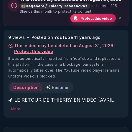
still needs 125
Regenere / Thierry Casasnovas
Shields this month to protect its content
Protect this video
9 views
Posted on YouTube 11 years ago
This video may be deleted on August 31, 2026 —
Protect this video
It was automatically imported from YouTube and replicated on
this platform.
In the case of a blockage, our system
automatically takes over. The YouTube video player remains
until the video is blocked.
Description
Résumé
🌱 LE RETOUR DE THIERRY EN VIDÉO (AVRIL 
2022)!

More
Découvrez la saison 2 des vidéos sur le nouveau 
https://www.rgnr.fr/presentation.html