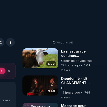
Why this ad?
La mascarade
continue...
Coeur de Savoie radioweb TV
5:22
15 hours ago
1.0 k
views
eo
Dieudonné - LE
CHANGEMENT
C'EST
LEF
MAINTENANT
3:48
14 hours ago
765
views
y takes
Message pour
Message pour