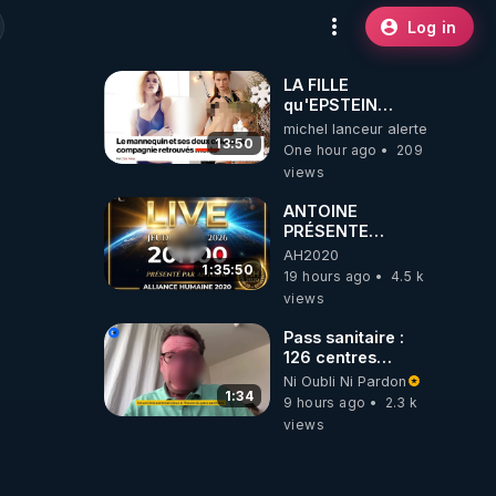
Log in
LA FILLE
qu'EPSTEIN
VOULAIT CACHER
michel lanceur alerte
13:50
One hour ago
209
views
ANTOINE
PRÉSENTE
AH2020 LE LIVE
AH2020
20H ***DU
1:35:50
19 hours ago
4.5 k
06/08/2026***
views
Pass sanitaire :
126 centres
commerciaux
Ni Oubli Ni Pardon
concernés par
1:34
9 hours ago
2.3 k
l'obligation dans
views
toute la France