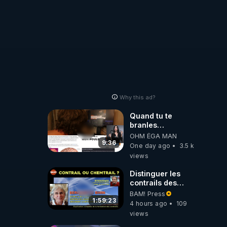
Why this ad?
Quand tu te
branles
bonhomme tu
OHM ÉGA MAN
émets des ondes
9:36
One day ago
3.5 k
ils ont juste omis
views
de t'expliquer
Distinguer les
contrails des
chemtrails par
BAM! Press
Bernadette Bihin
1:59:23
4 hours ago
109
views