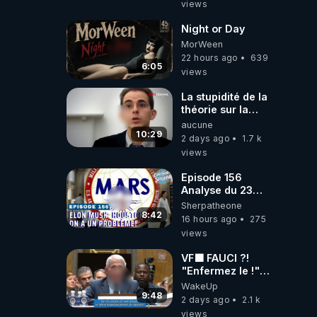
views
Night or Day
MorWeen
22 hours ago
639
6:05
views
La stupidité de la
théorie sur la
responsabilité de
aucune
l’homme
10:29
2 days ago
1.7 k
concernant le
views
dioxyde de
carbone.
Episode 156
Analyse du 23
février 2025 Elon
Sherpatheone
Musk : Houston ,
8:42
16 hours ago
275
on a un problème
views
!
VF🟩 FAUCI ?!
"Enfermez le !"
(Lock him up!) -
WakeUp
Quartz Traduction
9:48
2 days ago
2.1 k
views