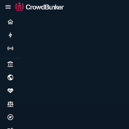
Current
Rushes
Live
Politics & institutions
World & geopolitics
Health, food & wellbeing
Society, justice & freedoms
Economy, environment & technology