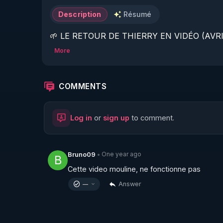
Description
Résumé
🌱 LE RETOUR DE THIERRY EN VIDÉO (AVRIL
More
https://www.rgnr.fr/presentation.html
🌱 LE MAGAZINE RÉGÉNÈRE 

COMMENTS
http://rgnr.li/ymag
Log in
or
sign up
to comment.
🌱 LA BOUTIQUE DU MAGAZINE

https://boutique.magazine-regenere.fr/
One year ago
Bruno09
•
B
Cette video mouline, ne fonctionne pas
🌱 FIL TELEGRAM

Answer
—
https://t.me/rgnr_fr