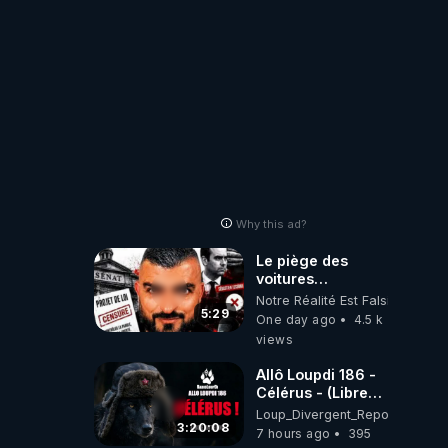
Why this ad?
Le piège des
voitures
électriques se
Notre Réalité Est Falsifiée Et F
referme sur les
5:29
One day ago
4.5 k
usagers !
views
Allô Loupdi 186 -
Célérus - (Libre
Antenne) - Loup
Loup_Divergent_Reposts
Divergent
3:20:08
7 hours ago
395
2026.08.06