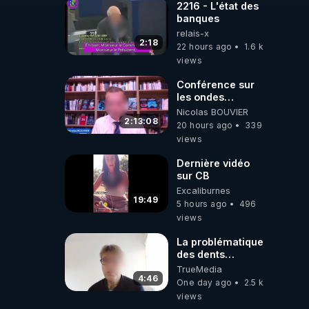
2216 - L'état des
banques
relais-x
2:18
22 hours ago
1.6 k
views
Conférence sur
les ondes
électromagnétiques
Nicolas BOUVIER
par Grégoire
2:13:08
20 hours ago
339
Caustru et Bart de
views
Wever !
Dernière vidéo
sur CB
Excaliburnes
19:49
5 hours ago
496
views
La problématique
des dents
dévitalisées et
TrueMedia
des implants
4:46
One day ago
2.5 k
views