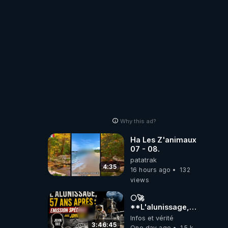
Why this ad?
Ha Les Z'animaux
07 - 08.
patatrak
4:35
16 hours ago
132
views
🌕🚀
**L'alunissage,
57 ans après :
Infos et vérité
Émission spéciale
3:46:45
One day ago
1.5 k