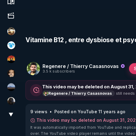
Science, history & spirituality
Culture, media & entertainment
patatrak
Vitamine B12 , entre dysbiose et p
A.D.N.M
OHM ÉGA MAN
Regenere / Thierry Casasnovas
3.5 k subscribers
DataCenter
This video may be deleted on August 31,
michel lanceur alerte
still needs
Regenere / Thierry Casasnovas
TrueMedia
9 views
Posted on YouTube 11 years ago
▼
View More
This video may be deleted on August 31, 20
It was automatically imported from YouTube and replica
over. The YouTube video player remains until the video