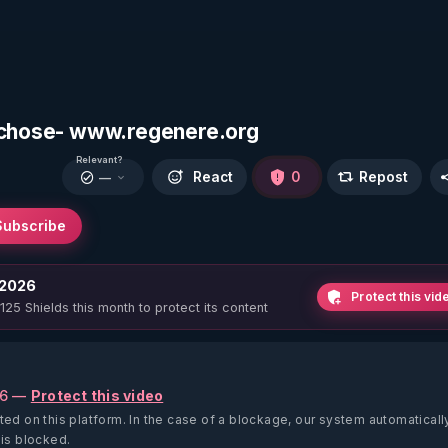
sychose- www.regenere.org
Relevant?
React
0
Repost
—
Subscribe
 2026
Protect this vid
 125 Shields this month to protect its content
26 —
Protect this video
ted on this platform.
In the case of a blockage, our system automaticall
 is blocked.